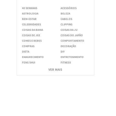
40 SEMANAS
ACESSÓRIOS
ASTROLOGIA
BELEZA
BEM-ESTAR
CABELOS
CELEBRIDADES
CLIPPING
COISAS DA BAHIA
COISAS DA JU
COISAS DE JEE
COISAS DO JAPÃO
COMES E BEBES
COMPORTAMENTO
COMPRAS
DECORAÇÃO
DIETA
DIY
EMAGRECIMENTO
ENTRETENIMENTO
FENG SHUI
FITNESS
VER MAIS