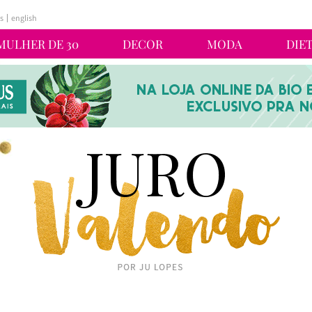
s
english
MULHER DE 30
DECOR
MODA
DIE