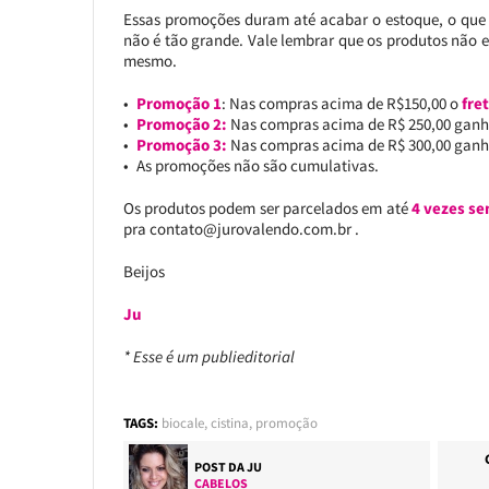
Essas promoções duram até acabar o estoque, o que
não é tão grande. Vale lembrar que os produtos não 
mesmo.
Promoção 1
: Nas compras acima de R$150,00 o
fret
Promoção 2:
Nas compras acima de R$ 250,00 gan
Promoção 3:
Nas compras acima de R$ 300,00 gan
As promoções não são cumulativas.
Os produtos podem ser parcelados em até
4 vezes se
pra contato@jurovalendo.com.br .
Beijos
Ju
* Esse é um publieditorial
TAGS:
biocale
,
cistina
,
promoção
POST DA
JU
CABELOS