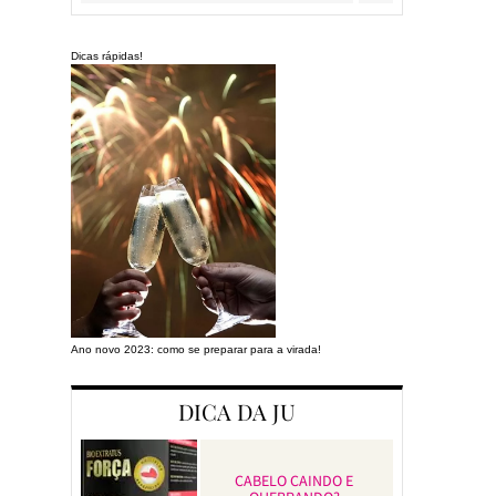
Dicas rápidas!
Ano novo 2023: como se preparar para a virada!
Preparando a cas
DICA DA JU
CABELO CAINDO E