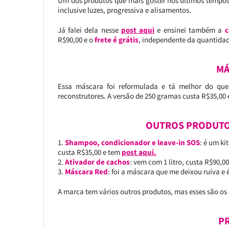
Um dos produtos que mais gostei nos últimos tempos,
inclusive luzes, progressiva e alisamentos.
Já falei dela nesse
post aqui
e ensinei também a
c
R$90,00 e o
frete é grátis
, independente da quantidad
MÁ
Essa máscara foi reformulada e tá melhor do que 
reconstrutores. A versão de 250 gramas custa R$35,00 
OUTROS PRODUTOS
Shampoo, condicionador e leave-in SOS
: é um k
custa R$35,00 e tem
post aqui.
Ativador de cachos
: vem com 1 litro, custa R$90,00
Máscara Red
: foi a máscara que me deixou ruiva e
A marca tem vários outros produtos, mas esses são os
P