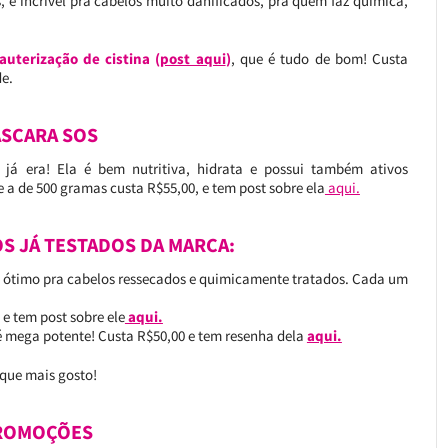
 é incrível pra cabelos muito danificados, pra quem faz química,
auterização de cistina (
post aqui
)
, que é tudo de bom! Custa
e.
SCARA SOS
já era! Ela é bem nutritiva, hidrata e possui também ativos
e a de 500 gramas custa R$55,00, e tem post sobre ela
aqui.
 JÁ TESTADOS DA MARCA:
it ótimo pra cabelos ressecados e quimicamente tratados. Cada um
 e tem post sobre ele
aqui.
 é mega potente! Custa R$50,00 e tem resenha dela
aqui.
 que mais gosto!
ROMOÇÕES