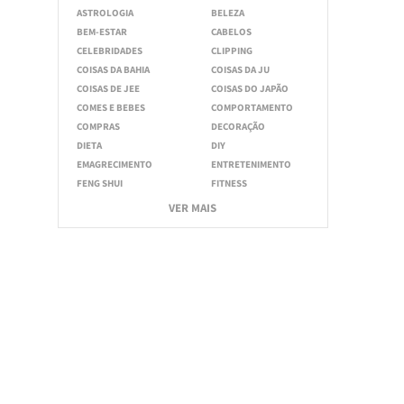
ASTROLOGIA
BELEZA
BEM-ESTAR
CABELOS
CELEBRIDADES
CLIPPING
COISAS DA BAHIA
COISAS DA JU
COISAS DE JEE
COISAS DO JAPÃO
COMES E BEBES
COMPORTAMENTO
COMPRAS
DECORAÇÃO
DIETA
DIY
EMAGRECIMENTO
ENTRETENIMENTO
FENG SHUI
FITNESS
VER MAIS