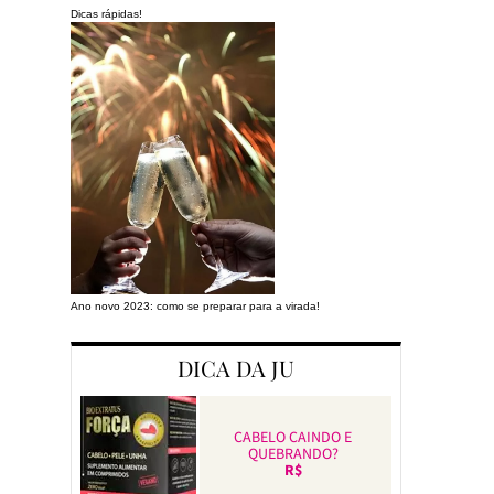
Dicas rápidas!
Ano novo 2023: como se preparar para a virada!
Preparando a cas
DICA DA JU
CABELO CAINDO E
QUEBRANDO?
R$