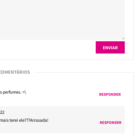
 COMENTÁRIOS
s perfumes. =\
RESPONDER
h22
mais terei ele???Arrasada!
RESPONDER