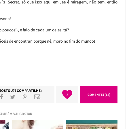
´s Secret, só que isso aqui em Jee é miragem, não tem, então
son’s!
poucos!), e falo de cada um deles, tá?
fáceis de encontrar, porque né, moro no fim do mundo!
GOSTOU?! COMPARTILHE:
5
COMENTE! (12)
TAMBÉM VAI GOSTAR