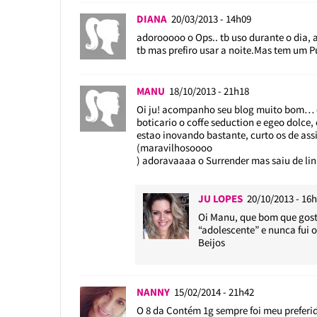
DIANA
20/03/2013 - 14h09
adorooooo o Ops.. tb uso durante o dia, 
tb mas prefiro usar a noite.Mas tem um P
MANU
18/10/2013 - 21h18
Oi ju! acompanho seu blog muito bom… 
boticario o coffe seduction e egeo dolc
estao inovando bastante, curto os de ass
(maravilhosoooo
) adoravaaaa o Surrender mas saiu de lin
JU LOPES
20/10/2013 - 16
Oi Manu, que bom que gosta
“adolescente” e nunca fui o
Beijos
NANNY
15/02/2014 - 21h42
O 8 da Contém 1g sempre foi meu preferid