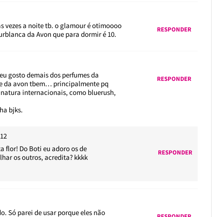
as vezes a noite tb. o glamour é otimoooo
RESPONDER
urblanca da Avon que para dormir é 10.
eu gosto demais dos perfumes da
RESPONDER
e, e da avon tbem… principalmente pq
inatura internacionais, como bluerush,
ha bjks.
h12
 flor! Do Boti eu adoro os de
RESPONDER
lhar os outros, acredita? kkkk
o. Só parei de usar porque eles não
RESPONDER