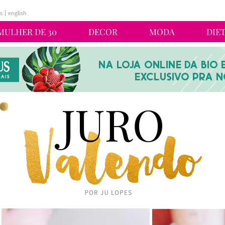
s
english
MULHER DE 30
DECOR
MODA
DIE