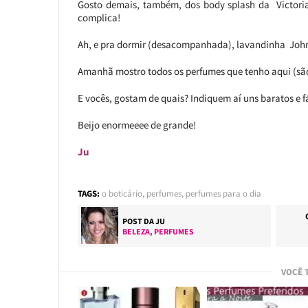
Gosto demais, também, dos body splash da Victoria
complica!
Ah, e pra dormir (desacompanhada), lavandinha John
Amanhã mostro todos os perfumes que tenho aqui (são 
E vocês, gostam de quais? Indiquem aí uns baratos e 
Beijo enormeeee de grande!
Ju
TAGS:
o boticário
,
perfumes
,
perfumes para o dia
POST DA
JU
BELEZA
,
PERFUMES
VOCÊ 