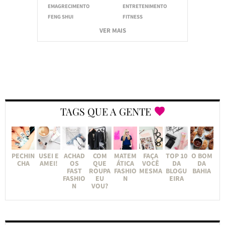
EMAGRECIMENTO
ENTRETENIMENTO
FENG SHUI
FITNESS
VER MAIS
TAGS QUE A GENTE
PECHIN
USEI E
ACHAD
COM
MATEM
FAÇA
TOP 10
O BOM
CHA
AMEI!
OS
QUE
ÁTICA
VOCÊ
DA
DA
FAST
ROUPA
FASHIO
MESMA
BLOGU
BAHIA
FASHIO
EU
N
EIRA
N
VOU?