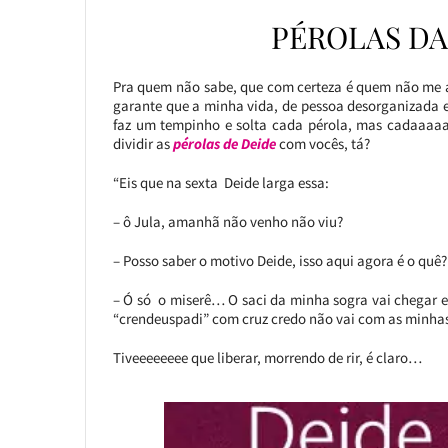
PÉROLAS DA
Pra quem não sabe, que com certeza é quem não me
garante que a minha vida, de pessoa desorganizada e
faz um tempinho e solta cada pérola, mas cadaaaaaa
dividir as
pérolas de Deide
com vocês, tá?
“Eis que na sexta Deide larga essa:
– ô Jula, amanhã não venho não viu?
– Posso saber o motivo Deide, isso aqui agora é o quê?
– Ó só o miserê… O saci da minha sogra vai chegar e
“crendeuspadi” com cruz credo não vai com as minhas
Tiveeeeeeee que liberar, morrendo de rir, é claro…