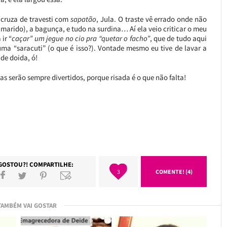
 cruza de travesti com
sapatão
, Jula. O traste vê errado onde não
 marido), a bagunça, e tudo na surdina… Aí ela veio criticar o meu
ir “
caçar” um jegue no cio pra “quetar o facho”
, que de tudo aqui
ma “saracuti” (o que é isso?). Vontade mesmo eu tive de lavar a
de doida, ó!
ias serão sempre divertidos, porque risada é o que não falta!
GOSTOU?! COMPARTILHE:
3
COMENTE! (4)
TAMBÉM VAI GOSTAR