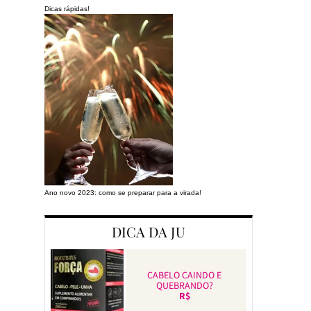
Dicas rápidas!
Ano novo 2023: como se preparar para a virada!
Preparando a cas
DICA DA JU
CABELO CAINDO E
QUEBRANDO?
R$