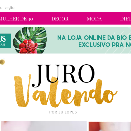
s
english
MULHER DE 30
DECOR
MODA
DIE