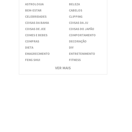
ASTROLOGIA
BELEZA
BEM-ESTAR
CABELOS
CELEBRIDADES
CLIPPING
COISAS DA BAHIA
COISAS DA JU
COISAS DE JEE
COISAS DO JAPÃO
COMES E BEBES
COMPORTAMENTO
COMPRAS
DECORAÇÃO
DIETA
DIY
EMAGRECIMENTO
ENTRETENIMENTO
FENG SHUI
FITNESS
VER MAIS