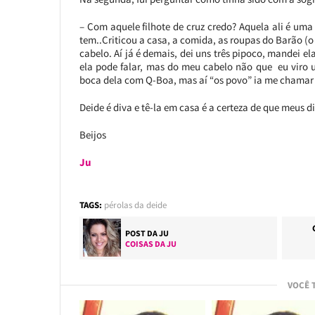
– Com aquele filhote de cruz credo? Aquela ali é uma
tem..Criticou a casa, a comida, as roupas do Barão (o
cabelo. Aí já é demais, dei uns três pipoco, mandei ela 
ela pode falar, mas do meu cabelo não que eu viro u
boca dela com Q-Boa, mas aí “os povo” ia me chamar 
Deide é diva e tê-la em casa é a certeza de que meus d
Beijos
Ju
TAGS:
pérolas da deide
POST DA
JU
COISAS DA JU
VOCÊ 