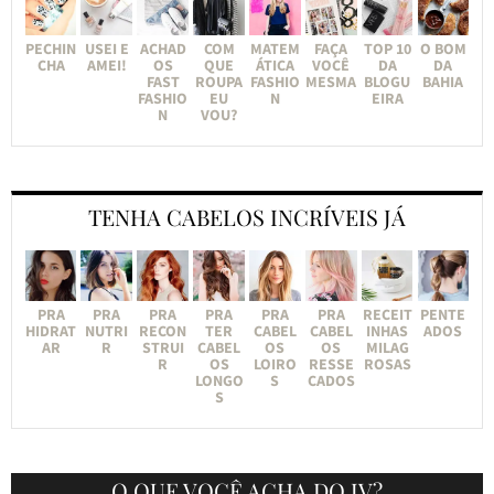
PECHIN
USEI E
ACHAD
COM
MATEM
FAÇA
TOP 10
O BOM
CHA
AMEI!
OS
QUE
ÁTICA
VOCÊ
DA
DA
FAST
ROUPA
FASHIO
MESMA
BLOGU
BAHIA
FASHIO
EU
N
EIRA
N
VOU?
TENHA CABELOS INCRÍVEIS JÁ
PRA
PRA
PRA
PRA
PRA
PRA
RECEIT
PENTE
HIDRAT
NUTRI
RECON
TER
CABEL
CABEL
INHAS
ADOS
AR
R
STRUI
CABEL
OS
OS
MILAG
R
OS
LOIRO
RESSE
ROSAS
LONGO
S
CADOS
S
O QUE VOCÊ ACHA DO JV?