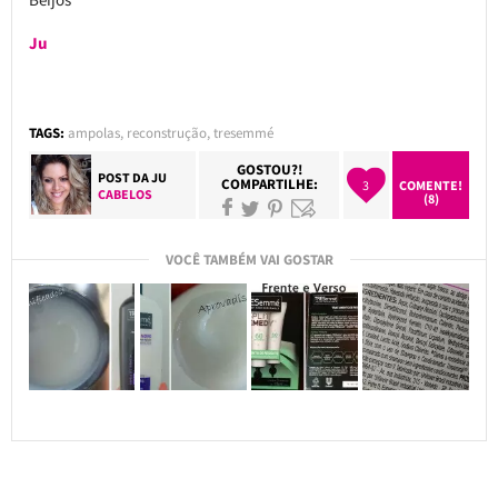
Ju
TAGS:
ampolas
,
reconstrução
,
tresemmé
GOSTOU?!
POST DA
JU
COMPARTILHE:
3
COMENTE!
CABELOS
(8)
VOCÊ TAMBÉM VAI GOSTAR