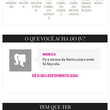
HIDRAT
NUTRI
RECON
TER
CABEL
CABEL
INHAS
ADOS
AR
R
STRUI
CABEL
OS
OS
MILAG
R
OS
LOIRO
RESSE
ROSAS
LONGO
S
CADOS
S
O QUE VOCÊ ACHA DO JV?
MONICA
Fiz a escova da Marie Luise e amei.
Só faço ela.
DÊ O SEU DEPOIMENTO AQUI
TEM QUE TER