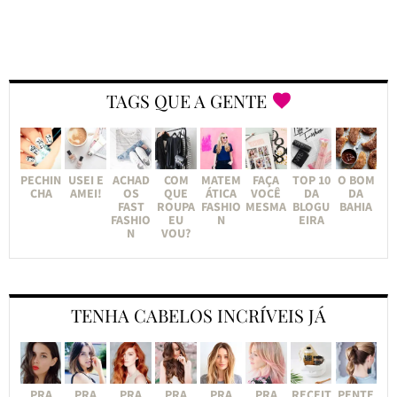
TAGS QUE A GENTE
PECHIN
USEI E
ACHAD
COM
MATEM
FAÇA
TOP 10
O BOM
CHA
AMEI!
OS
QUE
ÁTICA
VOCÊ
DA
DA
FAST
ROUPA
FASHIO
MESMA
BLOGU
BAHIA
FASHIO
EU
N
EIRA
N
VOU?
TENHA CABELOS INCRÍVEIS JÁ
PRA
PRA
PRA
PRA
PRA
PRA
RECEIT
PENTE