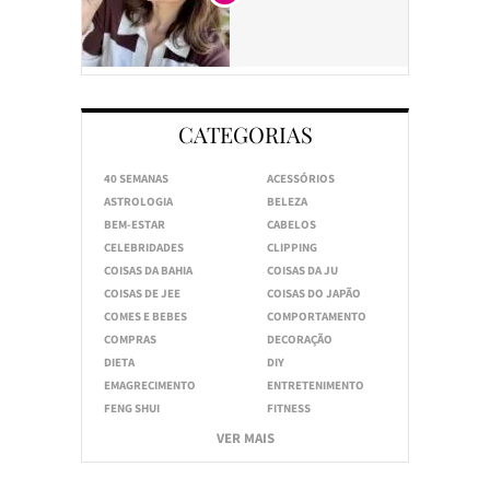
CATEGORIAS
40 SEMANAS
ACESSÓRIOS
ASTROLOGIA
BELEZA
BEM-ESTAR
CABELOS
CELEBRIDADES
CLIPPING
COISAS DA BAHIA
COISAS DA JU
COISAS DE JEE
COISAS DO JAPÃO
COMES E BEBES
COMPORTAMENTO
COMPRAS
DECORAÇÃO
DIETA
DIY
EMAGRECIMENTO
ENTRETENIMENTO
FENG SHUI
FITNESS
VER MAIS