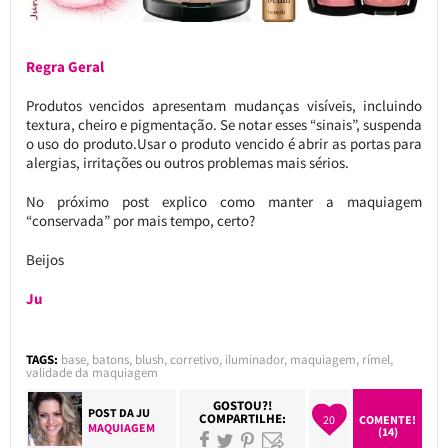
Regra Geral
Produtos vencidos apresentam mudanças visíveis, incluindo
textura, cheiro e pigmentação. Se notar esses “sinais”, suspenda
o uso do produto.Usar o produto vencido é abrir as portas para
alergias, irritações ou outros problemas mais sérios.
No próximo post explico como manter a maquiagem
“conservada” por mais tempo, certo?
Beijos
Ju
TAGS:
base
,
batons
,
blush
,
corretivo
,
iluminador
,
maquiagem
,
rímel
,
validade da maquiagem
GOSTOU?!
POST DA
JU
COMPARTILHE:
20
COMENTE!
MAQUIAGEM
(14)