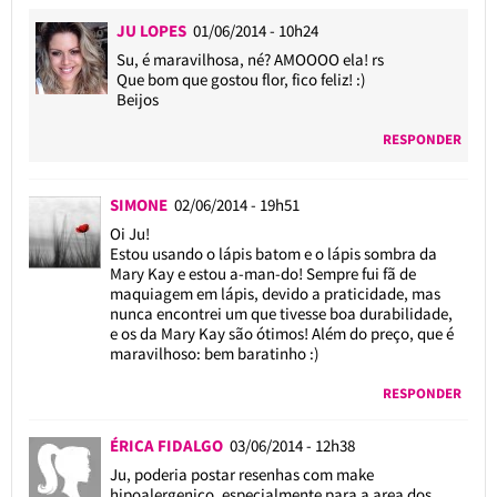
JU LOPES
01/06/2014 - 10h24
Su, é maravilhosa, né? AMOOOO ela! rs
Que bom que gostou flor, fico feliz! :)
Beijos
RESPONDER
SIMONE
02/06/2014 - 19h51
Oi Ju!
Estou usando o lápis batom e o lápis sombra da
Mary Kay e estou a-man-do! Sempre fui fã de
maquiagem em lápis, devido a praticidade, mas
nunca encontrei um que tivesse boa durabilidade,
e os da Mary Kay são ótimos! Além do preço, que é
maravilhoso: bem baratinho :)
RESPONDER
ÉRICA FIDALGO
03/06/2014 - 12h38
Ju, poderia postar resenhas com make
hipoalergenico, especialmente para a area dos