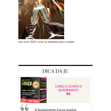
Ano novo 2023: como se preparar para a virada!
Preparando a c
DICA DA JU
CABELO CAINDO E
QUEBRANDO?
R$
O Suplemento Força resolve