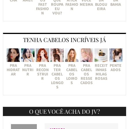
FAST
ROUPA
FASHIO
MESMA
BLOGU
BAHIA
FASHIO
EU
N
EIRA
N
VOU?
TENHA CABELOS INCRÍVEIS JÁ
PRA
PRA
PRA
PRA
PRA
PRA
RECEIT
PENTE
HIDRAT
NUTRI
RECON
TER
CABEL
CABEL
INHAS
ADOS
AR
R
STRUI
CABEL
OS
OS
MILAG
R
OS
LOIRO
RESSE
ROSAS
LONGO
S
CADOS
S
O QUE VOCÊ ACHA DO JV?