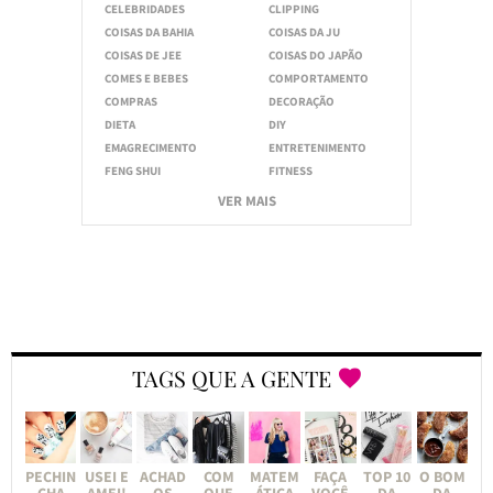
CELEBRIDADES
CLIPPING
COISAS DA BAHIA
COISAS DA JU
COISAS DE JEE
COISAS DO JAPÃO
COMES E BEBES
COMPORTAMENTO
COMPRAS
DECORAÇÃO
DIETA
DIY
EMAGRECIMENTO
ENTRETENIMENTO
FENG SHUI
FITNESS
VER MAIS
TAGS QUE A GENTE
PECHIN
USEI E
ACHAD
COM
MATEM
FAÇA
TOP 10
O BOM
CHA
AMEI!
OS
QUE
ÁTICA
VOCÊ
DA
DA