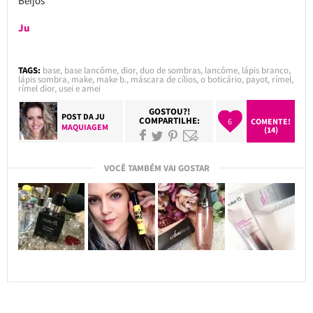
Beijos
Ju
TAGS:
base
,
base lancôme
,
dior
,
duo de sombras
,
lancôme
,
lápis branco
,
lápis sombra
,
make
,
make b.
,
máscara de cílios
,
o boticário
,
payot
,
rímel
,
rímel dior
,
usei e amei
GOSTOU?!
POST DA
JU
COMPARTILHE:
6
COMENTE!
MAQUIAGEM
(14)
VOCÊ TAMBÉM VAI GOSTAR