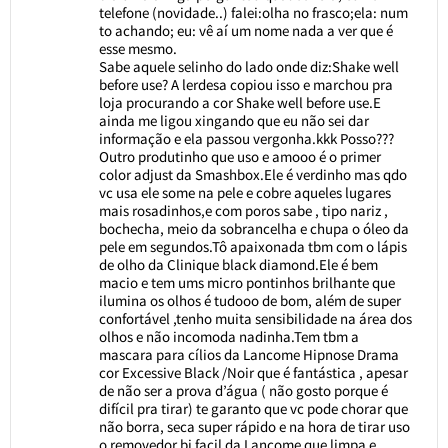
telefone (novidade..) falei:olha no frasco;ela: num
to achando; eu: vê aí um nome nada a ver que é
esse mesmo.
Sabe aquele selinho do lado onde diz:Shake well
before use? A lerdesa copiou isso e marchou pra
loja procurando a cor Shake well before use.E
ainda me ligou xingando que eu não sei dar
informação e ela passou vergonha.kkk Posso???
Outro produtinho que uso e amooo é o primer
color adjust da Smashbox.Ele é verdinho mas qdo
vc usa ele some na pele e cobre aqueles lugares
mais rosadinhos,e com poros sabe , tipo nariz ,
bochecha, meio da sobrancelha e chupa o óleo da
pele em segundos.Tô apaixonada tbm com o lápis
de olho da Clinique black diamond.Ele é bem
macio e tem ums micro pontinhos brilhante que
ilumina os olhos é tudooo de bom, além de super
confortável ,tenho muita sensibilidade na área dos
olhos e não incomoda nadinha.Tem tbm a
mascara para cílios da Lancome Hipnose Drama
cor Excessive Black /Noir que é fantástica , apesar
de não ser a prova d’água ( não gosto porque é
difícil pra tirar) te garanto que vc pode chorar que
não borra, seca super rápido e na hora de tirar uso
o removedor bi facil da Lancome que limpa e