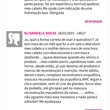
pente passar, foi um experiência horrível,quebrou
meu cabelo.Me ajude com indicação de uma
hidratação boa. Obrigada
RESPONDER
ELISANGELA SOUZA
26/01/2015 - 14h27
Ju, qual a forma correta de usar a queratina?? Já
tem mais de um mês que fui a um sala o descolorir
meu cabelo e a mulher deixou mais de uma hora
meu cabelo com descolorante e com touca
abafando….quase desmaiei quando ela retirou o
produto …meu cabelo parriu ,apodreceu todo..um
horror..desde então, já usei dezenas de produtos e
marcas de reconstrução e nutrição; morte súbita,
deram cream, complexo reconstrutora acquaflora,
mascara reconstrutora da acquaflora,RMC Argan e
côco sannabel, semi di Lino da glendex, force relax
da probelle, até glicopan pet na mascara
reconstrução macadâmia da novex……enfim…
não aguento mais essa maratona e nada parece
adiantar! Me ajudaaaaa