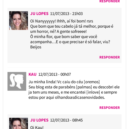
RESPONDER
JU LOPES
11/07/2013 - 21h03
Oi Nanyyyyyy! Ihhh, aí foi bom! rsrs
Que bom que teu cabelo já tá melhor, porque é
um horror, né? A gente sofreeee!
Ô minha flor, que bom saber que você
acompanha…E o que precisar é só falar, viu?
Beijos
RESPONDER
KAU
12/07/2013 - 00h07
Ju minha linda! Vc caiu do céu [oremos]
Seu blog esta de parabéns [palmas] eu descobri ele
ja tem uns meses, e me encantei [inlove] e sempre
estou por aqui olhandoasdicasenovidades.
RESPONDER
JU LOPES
12/07/2013 - 08h45
Oi Kau!