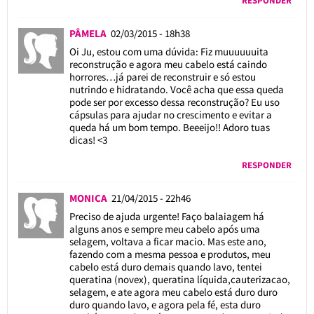
RESPONDER
PÂMELA
02/03/2015 - 18h38
Oi Ju, estou com uma dúvida: Fiz muuuuuuita
reconstrução e agora meu cabelo está caindo
horrores…já parei de reconstruir e só estou
nutrindo e hidratando. Você acha que essa queda
pode ser por excesso dessa reconstrução? Eu uso
cápsulas para ajudar no crescimento e evitar a
queda há um bom tempo. Beeeijo!! Adoro tuas
dicas! <3
RESPONDER
MONICA
21/04/2015 - 22h46
Preciso de ajuda urgente! Faço balaiagem há
alguns anos e sempre meu cabelo após uma
selagem, voltava a ficar macio. Mas este ano,
fazendo com a mesma pessoa e produtos, meu
cabelo está duro demais quando lavo, tentei
queratina (novex), queratina líquida,cauterizacao,
selagem, e ate agora meu cabelo está duro duro
duro quando lavo, e agora pela fé, esta duro