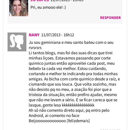
Pri, eu amooo ele! :)
RESPONDER
NANY
11/07/2013 - 16h12
Ju sou geminiana e meu santo bateu com o seu
rsrsrsrs
Li tantos blogs, mas foi das suas dicas que tirei
minhas liçoes. Estavamos passando por corte
quimico juntas então aproveitei cada post, meu
bebelo ta cada vez melhor. Estou cuidando,
cortando e melhor te indicando pra todas minhas
amigas. As bicha com corte quimíco desde a raíz, e
cismando que sou louca. Que volta sozinho, mas
não desisto pq no meu, a zoação foi pior que a
tristeza da situação; então prefiro ajudar, mesmo
que não me levem a sério. E se ficar careca que se
lasque, gente lesa kkkkkkkkkkkkkkkk
Ah só não comento direto aqui, pq entro pelo
Android, ai comento no face
Beijooooooooooooo [felizdemais]