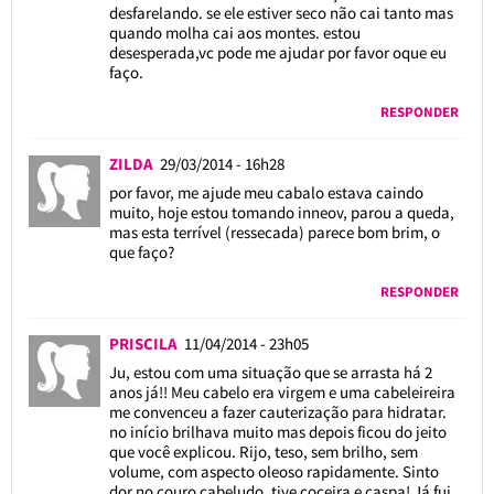
desfarelando. se ele estiver seco não cai tanto mas
quando molha cai aos montes. estou
desesperada,vc pode me ajudar por favor oque eu
faço.
RESPONDER
ZILDA
29/03/2014 - 16h28
por favor, me ajude meu cabalo estava caindo
muito, hoje estou tomando inneov, parou a queda,
mas esta terrível (ressecada) parece bom brim, o
que faço?
RESPONDER
PRISCILA
11/04/2014 - 23h05
Ju, estou com uma situação que se arrasta há 2
anos já!! Meu cabelo era virgem e uma cabeleireira
me convenceu a fazer cauterização para hidratar.
no início brilhava muito mas depois ficou do jeito
que você explicou. Rijo, teso, sem brilho, sem
volume, com aspecto oleoso rapidamente. Sinto
dor no couro cabeludo, tive coceira e caspa! Já fui