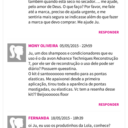
também quando está seco no secador…. me ajude,
pelo amor de Deus. O que faço? Por favor, me fale
até a marca, preciso de ajuda urgente, e me
sentiria mais segura se indicasse além do que fazer
a marca que devo comprar. Me ajude Ju.
RESPONDER
MONY OLIVEIRA
05/05/2015 - 22h59
Ju, um dos shampoos e condicionadores que eu
uso é o da avon Advance Techniques Reconstrução
7, por ele ser de reconstrução o uso dele pode ser
diário? Possuem queeatina.
O kit é santooooooo remedio para as pontas
elasticas. Me apaixonei desde a primeira
aplicação, tirou toda a aparência de pontas
mastigadas, ou elasticas. Vc tem a resenha desse
kit?? Beijoooooos floor
RESPONDER
FERNANDA
18/05/2015 - 18h39
oi Ju, eu uso os produtinhos da Lola, conhece?