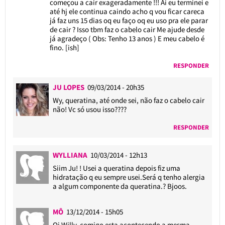
começou a cair exageradamente !!! Ai eu terminei e
até hj ele continua caindo acho q vou ficar careca
já faz uns 15 dias oq eu faço oq eu uso pra ele parar
de cair ? Isso tbm faz o cabelo cair Me ajude desde
já agradeço ( Obs: Tenho 13 anos ) E meu cabelo é
fino. [ish]
RESPONDER
JU LOPES
09/03/2014 - 20h35
Wy, queratina, até onde sei, não faz o cabelo cair
não! Vc só usou isso????
RESPONDER
WYLLIANA
10/03/2014 - 12h13
Siim Ju! ! Usei a queratina depois fiz uma
hidratação q eu sempre usei.Será q tenho alergia
a algum componente da queratina.? Bjoos.
MÔ
13/12/2014 - 15h05
Oi Willy, comigo esta acontecendo a mesma