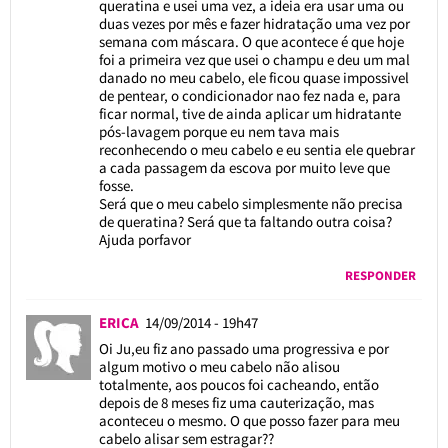
queratina e usei uma vez, a ideia era usar uma ou
duas vezes por mês e fazer hidratação uma vez por
semana com máscara. O que acontece é que hoje
foi a primeira vez que usei o champu e deu um mal
danado no meu cabelo, ele ficou quase impossivel
de pentear, o condicionador nao fez nada e, para
ficar normal, tive de ainda aplicar um hidratante
pós-lavagem porque eu nem tava mais
reconhecendo o meu cabelo e eu sentia ele quebrar
a cada passagem da escova por muito leve que
fosse.
Será que o meu cabelo simplesmente não precisa
de queratina? Será que ta faltando outra coisa?
Ajuda porfavor
RESPONDER
ERICA
14/09/2014 - 19h47
Oi Ju,eu fiz ano passado uma progressiva e por
algum motivo o meu cabelo não alisou
totalmente, aos poucos foi cacheando, então
depois de 8 meses fiz uma cauterização, mas
aconteceu o mesmo. O que posso fazer para meu
cabelo alisar sem estragar??