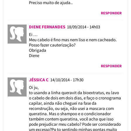
Preciso muito de ajuda..
RESPONDER
DIENE FERNANDES
18/09/2014 - 14h03
Ei …
Meu cabelo é fino mas nem liso e nem cacheado.
Posso fazer cauterização?
Obrigada
Diene
RESPONDER
JÉSSICA C
14/10/2014 - 17h30
Oi ju,
to usando a linha queravit da bioextratus, eu lavo
o cabelo de dois em dois dias, e faço o cronograma
capilar, ainda não cheguei na fase da
reconstrução, ou seja, não usei a mascara com
queratina. Mas o shampoo e o condicionador
também contem queratina, você acha que isso
pode prejudicar meu cabelo? Pode ser considerado
um excesso?Pq to sentindo minhas pontas muito