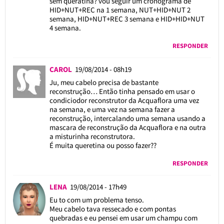
sem queratina? vou seguir um cronograma de
HID+NUT+REC na 1 semana, NUT+HID+NUT 2
semana, HID+NUT+REC 3 semana e HID+HID+NUT
4 semana.
RESPONDER
CAROL
19/08/2014 - 08h19
Ju, meu cabelo precisa de bastante
reconstrução… Então tinha pensado em usar o
condiciodor reconstrutor da Acquaflora uma vez
na semana, e uma vez na semana fazer a
reconstrução, intercalando uma semana usando a
mascara de reconstrução da Acquaflora e na outra
a misturinha reconstrutora.
É muita queretina ou posso fazer??
RESPONDER
LENA
19/08/2014 - 17h49
Eu to com um problema tenso.
Meu cabelo tava ressecado e com pontas
quebradas e eu pensei em usar um champu com