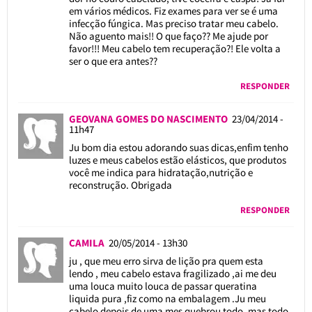
em vários médicos. Fiz exames para ver se é uma
infecção fúngica. Mas preciso tratar meu cabelo.
Não aguento mais!! O que faço?? Me ajude por
favor!!! Meu cabelo tem recuperação?! Ele volta a
ser o que era antes??
RESPONDER
GEOVANA GOMES DO NASCIMENTO
23/04/2014 -
11h47
Ju bom dia estou adorando suas dicas,enfim tenho
luzes e meus cabelos estão elásticos, que produtos
você me indica para hidratação,nutrição e
reconstrução. Obrigada
RESPONDER
CAMILA
20/05/2014 - 13h30
ju , que meu erro sirva de lição pra quem esta
lendo , meu cabelo estava fragilizado ,ai me deu
uma louca muito louca de passar queratina
liquida pura ,fiz como na embalagem .Ju meu
cabelo depois de uma mes quebrou todo ,mas todo