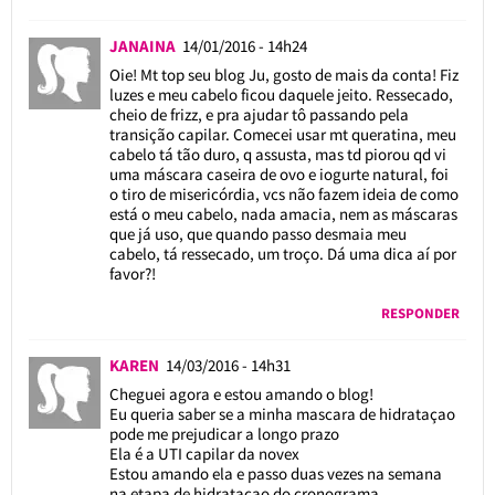
JANAINA
14/01/2016 - 14h24
Oie! Mt top seu blog Ju, gosto de mais da conta! Fiz
luzes e meu cabelo ficou daquele jeito. Ressecado,
cheio de frizz, e pra ajudar tô passando pela
transição capilar. Comecei usar mt queratina, meu
cabelo tá tão duro, q assusta, mas td piorou qd vi
uma máscara caseira de ovo e iogurte natural, foi
o tiro de misericórdia, vcs não fazem ideia de como
está o meu cabelo, nada amacia, nem as máscaras
que já uso, que quando passo desmaia meu
cabelo, tá ressecado, um troço. Dá uma dica aí por
favor?!
RESPONDER
KAREN
14/03/2016 - 14h31
Cheguei agora e estou amando o blog!
Eu queria saber se a minha mascara de hidrataçao
pode me prejudicar a longo prazo
Ela é a UTI capilar da novex
Estou amando ela e passo duas vezes na semana
na etapa de hidrataçao do cronograma