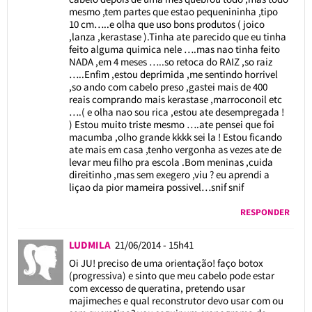
mesmo ,tem partes que estao pequenininha ,tipo
10 cm…..e olha que uso bons produtos ( joico
,lanza ,kerastase ).Tinha ate parecido que eu tinha
feito alguma quimica nele ….mas nao tinha feito
NADA ,em 4 meses …..so retoca do RAIZ ,so raiz
…..Enfim ,estou deprimida ,me sentindo horrivel
,so ando com cabelo preso ,gastei mais de 400
reais comprando mais kerastase ,marroconoil etc
….( e olha nao sou rica ,estou ate desempregada !
) Estou muito triste mesmo ….ate pensei que foi
macumba ,olho grande kkkk sei la ! Estou ficando
ate mais em casa ,tenho vergonha as vezes ate de
levar meu filho pra escola .Bom meninas ,cuida
direitinho ,mas sem exegero ,viu ? eu aprendi a
liçao da pior mameira possivel…snif snif
RESPONDER
LUDMILA
21/06/2014 - 15h41
Oi JU! preciso de uma orientação! faço botox
(progressiva) e sinto que meu cabelo pode estar
com excesso de queratina, pretendo usar
majimeches e qual reconstrutor devo usar com ou