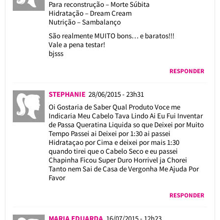
Para reconstrução – Morte Súbita
Hidratação – Dream Cream
Nutrição – Sambalanço
São realmente MUITO bons… e baratos!!!
Vale a pena testar!
bjsss
RESPONDER
STEPHANIE
28/06/2015 - 23h31
Oi Gostaria de Saber Qual Produto Voce me
Indicaria Meu Cabelo Tava Lindo Ai Eu Fui Inventar
de Passa Queratina Liquida so que Deixei por Muito
Tempo Passei ai Deixei por 1:30 ai passei
Hidrataçao por Cima e deixei por mais 1:30
quando tirei que o Cabelo Seco e eu passei
Chapinha Ficou Super Duro Horrivel ja Chorei
Tanto nem Sai de Casa de Vergonha Me Ajuda Por
Favor
RESPONDER
MARIA EDUARDA
16/07/2015 - 12h23