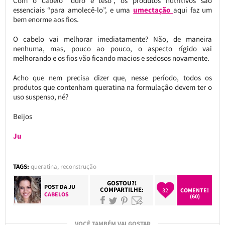
Com o cabelo “duro e teso”, os produtos nutritivos são
essenciais “para amolecê-lo”, e uma
umectação
aqui faz um
bem enorme aos fios.
O cabelo vai melhorar imediatamente? Não, de maneira
nenhuma, mas, pouco ao pouco, o aspecto rígido vai
melhorando e os fios vão ficando macios e sedosos novamente.
Acho que nem precisa dizer que, nesse período, todos os
produtos que contenham queratina na formulação devem ter o
uso suspenso, né?
Beijos
Ju
TAGS:
queratina
,
reconstrução
GOSTOU?!
POST DA
JU
COMPARTILHE:
32
COMENTE!
CABELOS
(60)
VOCÊ TAMBÉM VAI GOSTAR