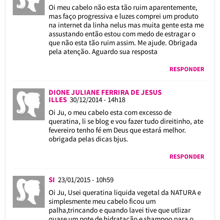
Oi meu cabelo não esta tão ruim aparentemente,
mas faço progressiva e luzes comprei um produto
na internet da linha nelus mas muita gente esta me
assustando então estou com medo de estragar o
que não esta tão ruim assim. Me ajude. Obrigada
pela atenção. Aguardo sua resposta
RESPONDER
DIONE JULIANE FERRIRA DE JESUS
ILLES
30/12/2014 - 14h18
Oi Ju, o meu cabelo esta com excesso de
queratina, li se blog e vou fazer tudo direitinho, ate
fevereiro tenho fé em Deus que estará melhor.
obrigada pelas dicas bjus.
RESPONDER
SI
23/01/2015 - 10h59
Oi Ju, Usei queratina liquida vegetal da NATURA e
simplesmente meu cabelo ficou um
palha,trincando e quando lavei tive que utlizar
quase um pote de hidratação e shampoo para o