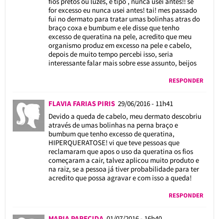
fios pretos ou luzes, e tipo , nunca usei antes!! se
for excesso eu nunca usei antes! tai! mes passado
fui no dermato para tratar umas bolinhas atras do
braço coxa e bumbum e ele disse que tenho
excesso de queratina na pele, acredito que meu
organismo produz em excesso na pele e cabelo,
depois de muito tempo percebi isso, seria
interessante falar mais sobre esse assunto, beijos
RESPONDER
FLAVIA FARIAS PIRIS
29/06/2016 - 11h41
Devido a queda de cabelo, meu dermato descobriu
através de umas bolinhas na perna braço e
bumbum que tenho excesso de queratina,
HIPERQUERATOSE! vi que teve pessoas que
reclamaram que apos o uso da queratina os fios
começaram a cair, talvez aplicou muito produto e
na raiz, se a pessoa já tiver probabilidade para ter
acredito que possa agravar e com isso a queda!
RESPONDER
MARIA PARECIDA
01/07/2016 - 16h40