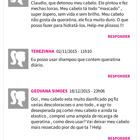
Claudio, que detonou meu cabelo. Ele pintou e fez
mechas loiras. Meu cabelo tá todo “mascado” ,
super áspero, sem vida e sem brilho. Meu cabelo
não gosta da queratina, ele fica muito duro. O que
posso fazer para hidratá-los. Help-me plisssss !!!
RESPONDER
TEREZINHA
02/11/2015 - 11h10
Eu posso usar shampoo que contem queratina
diário.
RESPONDER
GEOVANA SIMOES
18/12/2015 - 23h06
Ooi , meu cabelo esta muito danificado pq fiz
varias descoloracoes o ano todo , e agr to
desesperada pq cortei meu cabelo e ainda ta
elastico , comprei uma ampola de recarga de
queratina , como devo usar? Vai deixar meu cabelo
mais ressecado pior do que ta ? Help
RESPONDER