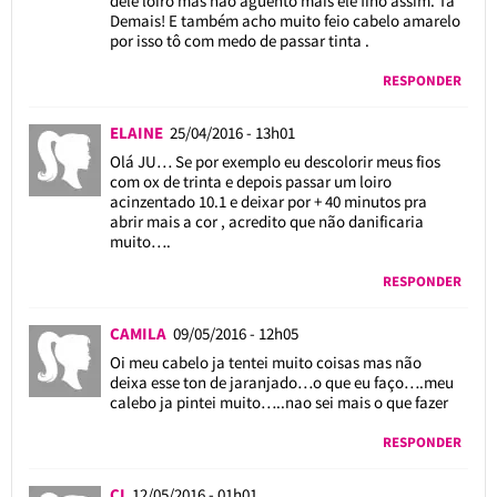
dele loiro mas não aguento mais ele fino assim. Tá
Demais! E também acho muito feio cabelo amarelo
por isso tô com medo de passar tinta .
RESPONDER
ELAINE
25/04/2016 - 13h01
Olá JU… Se por exemplo eu descolorir meus fios
com ox de trinta e depois passar um loiro
acinzentado 10.1 e deixar por + 40 minutos pra
abrir mais a cor , acredito que não danificaria
muito….
RESPONDER
CAMILA
09/05/2016 - 12h05
Oi meu cabelo ja tentei muito coisas mas não
deixa esse ton de jaranjado…o que eu faço….meu
calebo ja pintei muito…..nao sei mais o que fazer
RESPONDER
CI
12/05/2016 - 01h01