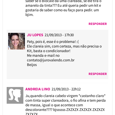
saber se o Biocale dá uma clareada, se ele tira o
amarelo da tinta??? Eu até queria pedir um kit e
gostaria de saber como eu faço para pedir. um
bjim.
RESPONDER
JU LOPES
21/09/2013 - 17h30
Paty, pois é, esse é o problema! :(
Ele clareia sim, com certeza, mas não precisa o
Kit, basta o condicionador!
Me manda e-mail no
contato@jurovalendo.com.br
Beijos
RESPONDER
ANDREIA LINO
21/09/2013 - 22h12
Ju,quando clareia cabelo virgem *castanho claro*
com tinta super clareadora, o fio afina e tem perda
de massa, igual o que acontece com
descolorante???? bjssssss ZXZXZX ZXZXZX ZXZXZX
ZXZXZX