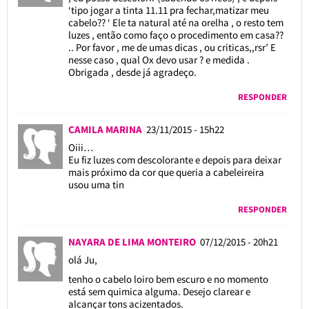
‘tipo jogar a tinta 11.11 pra fechar,matizar meu
cabelo?? ‘ Ele ta natural até na orelha , o resto tem
luzes , então como faço o procedimento em casa??
.. Por favor , me de umas dicas , ou criticas,,rsr’ E
nesse caso , qual Ox devo usar ? e medida .
Obrigada , desde já agradeço.
RESPONDER
CAMILA MARINA
23/11/2015 - 15h22
Oiii…
Eu fiz luzes com descolorante e depois para deixar
mais próximo da cor que queria a cabeleireira
usou uma tin
RESPONDER
NAYARA DE LIMA MONTEIRO
07/12/2015 - 20h21
olá Ju,
tenho o cabelo loiro bem escuro e no momento
está sem quimica alguma. Desejo clarear e
alcançar tons acizentados.