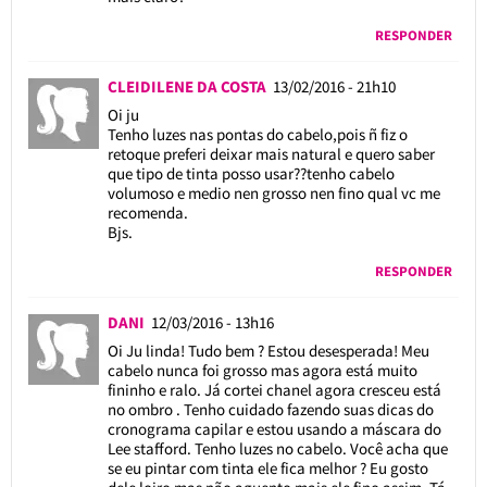
RESPONDER
CLEIDILENE DA COSTA
13/02/2016 - 21h10
Oi ju
Tenho luzes nas pontas do cabelo,pois ñ fiz o
retoque preferi deixar mais natural e quero saber
que tipo de tinta posso usar??tenho cabelo
volumoso e medio nen grosso nen fino qual vc me
recomenda.
Bjs.
RESPONDER
DANI
12/03/2016 - 13h16
Oi Ju linda! Tudo bem ? Estou desesperada! Meu
cabelo nunca foi grosso mas agora está muito
fininho e ralo. Já cortei chanel agora cresceu está
no ombro . Tenho cuidado fazendo suas dicas do
cronograma capilar e estou usando a máscara do
Lee stafford. Tenho luzes no cabelo. Você acha que
se eu pintar com tinta ele fica melhor ? Eu gosto