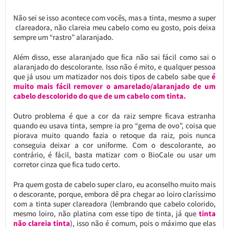
Não sei se isso acontece com vocês, mas a tinta, mesmo a super
clareadora, não clareia meu cabelo como eu gosto, pois deixa
sempre um “rastro” alaranjado.
Além disso, esse alaranjado que fica não sai fácil como sai o
alaranjado do descolorante. Isso não é mito, e qualquer pessoa
que já usou um matizador nos dois tipos de cabelo sabe que
é
muito mais fácil remover o amarelado/alaranjado de um
cabelo descolorido do que de um cabelo com tinta.
Outro problema é que a cor da raiz sempre ficava estranha
quando eu usava tinta, sempre ia pro “gema de ovo”, coisa que
piorava muito quando fazia o retoque da raiz, pois nunca
conseguia deixar a cor uniforme. Com o descolorante, ao
contrário, é fácil, basta matizar com o BioCale ou usar um
corretor cinza que fica tudo certo.
Pra quem gosta de cabelo super claro, eu aconselho muito mais
o descorante, porque, embora dê pra chegar ao loiro claríssimo
com a tinta super clareadora (lembrando que cabelo colorido,
mesmo loiro, não platina com esse tipo de tinta, já que
tinta
não clareia tinta
), isso não é comum, pois o máximo que elas