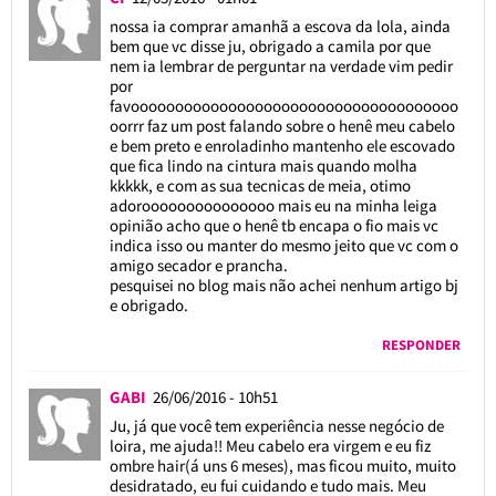
nossa ia comprar amanhã a escova da lola, ainda
bem que vc disse ju, obrigado a camila por que
nem ia lembrar de perguntar na verdade vim pedir
por
favooooooooooooooooooooooooooooooooooooo
oorrr faz um post falando sobre o henê meu cabelo
e bem preto e enroladinho mantenho ele escovado
que fica lindo na cintura mais quando molha
kkkkk, e com as sua tecnicas de meia, otimo
adorooooooooooooooo mais eu na minha leiga
opinião acho que o henê tb encapa o fio mais vc
indica isso ou manter do mesmo jeito que vc com o
amigo secador e prancha.
pesquisei no blog mais não achei nenhum artigo bj
e obrigado.
RESPONDER
GABI
26/06/2016 - 10h51
Ju, já que você tem experiência nesse negócio de
loira, me ajuda!! Meu cabelo era virgem e eu fiz
ombre hair(á uns 6 meses), mas ficou muito, muito
desidratado, eu fui cuidando e tudo mais. Meu