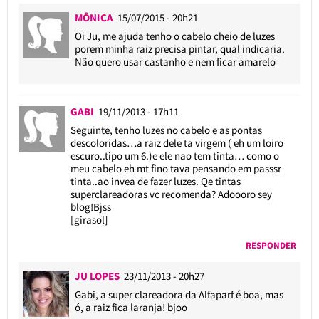
MÔNICA
15/07/2015 - 20h21
Oi Ju, me ajuda tenho o cabelo cheio de luzes
porem minha raiz precisa pintar, qual indicaria.
Não quero usar castanho e nem ficar amarelo
GABI
19/11/2013 - 17h11
Seguinte, tenho luzes no cabelo e as pontas
descoloridas…a raiz dele ta virgem ( eh um loiro
escuro..tipo um 6.)e ele nao tem tinta… como o
meu cabelo eh mt fino tava pensando em passsr
tinta..ao invea de fazer luzes. Qe tintas
superclareadoras vc recomenda? Adoooro sey
blog!Bjss
[girasol]
RESPONDER
JU LOPES
23/11/2013 - 20h27
Gabi, a super clareadora da Alfaparf é boa, mas
ó, a raiz fica laranja! bjoo