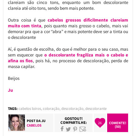
clareiam são cinco tons, enquanto um bom descolorante
clareia até oito tons, sendo bem mais potente.
Outra coisa é que
cabelos grossos dificilmente clareiam
muito com tinta
, pois quanto mais grosso o cabelo, mais vai
demorar pra que a cor “abra” e mais potente deve ser a tinta ou
o descolorante
Aí, é questão de escolha, do que é melhor para o seu caso, mas
sem esquecer que
o descolorante fragiliza mais o cabelo e
afina os fios
, pois há, no processo de descoloração, perda de
massa capilar.
Beijos
Ju
TAGS:
cabelos loiros
,
coloração
,
descoloração
,
descolorante
GOSTOU?!
POST DA
JU
COMPARTILHE:
26
COMENTE!
CABELOS
(50)