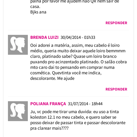
palha por favor me ajudem não QR nem sair de
casa.
Bjks ana
RESPONDER
BRENDA LUIZI
30/04/2014 - 01h33
Ooi adorei a matéria, assim, meu cabelo é loiro
médio, queria muito deixar aquele loiro bemmmm
claro, platinado sabe? Quase um loiro branco
puxando pro acinzentado platinado. O salão cobra
mto caro dai to pensando em comprar numa
cosmética. Quevtinta você me indica,
descolorante. Me ajude
RESPONDER
POLIANA FRANÇA
31/07/2014 - 18h44
Ju, vc pode me tirar uma duvida: eu uso a tinta
koleston 12.1 no meu cabelo, e quero saber se
posso deixar de passar tinta e passar descolorante
pra clarear mais????