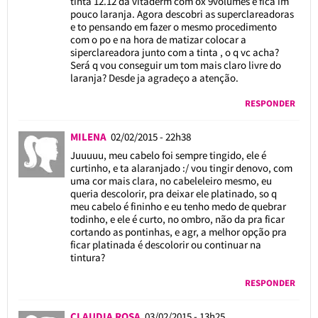
tinta 12.12 da vitaderm com ox 9volumes e fica im
pouco laranja. Agora descobri as superclareadoras
e to pensando em fazer o mesmo procedimento
com o po e na hora de matizar colocar a
siperclareadora junto com a tinta , o q vc acha?
Será q vou conseguir um tom mais claro livre do
laranja? Desde ja agradeço a atenção.
RESPONDER
MILENA
02/02/2015 - 22h38
Juuuuu, meu cabelo foi sempre tingido, ele é
curtinho, e ta alaranjado :/ vou tingir denovo, com
uma cor mais clara, no cabeleleiro mesmo, eu
queria descolorir, pra deixar ele platinado, so q
meu cabelo é fininho e eu tenho medo de quebrar
todinho, e ele é curto, no ombro, não da pra ficar
cortando as pontinhas, e agr, a melhor opção pra
ficar platinada é descolorir ou continuar na
tintura?
RESPONDER
CLAUDIA ROSA
03/02/2015 - 13h25