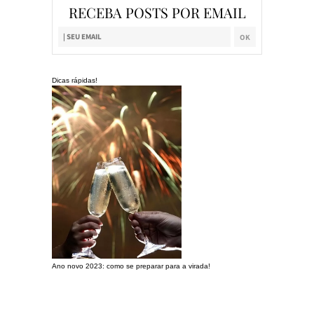
RECEBA POSTS POR EMAIL
Dicas rápidas!
Ano novo 2023: como se preparar para a virada!
Preparando a c