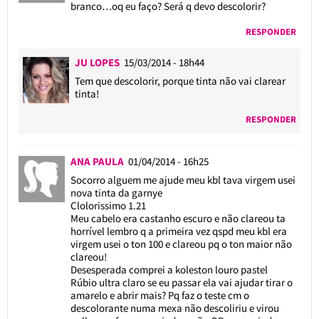
branco…oq eu faço? Será q devo descolorir?
RESPONDER
JU LOPES
15/03/2014 - 18h44
Tem que descolorir, porque tinta não vai clarear
tinta!
RESPONDER
ANA PAULA
01/04/2014 - 16h25
Socorro alguem me ajude meu kbl tava virgem usei
nova tinta da garnye
Clolorissimo 1.21
Meu cabelo era castanho escuro e não clareou ta
horrível lembro q a primeira vez qspd meu kbl era
virgem usei o ton 100 e clareou pq o ton maior não
clareou!
Desesperada comprei a koleston louro pastel
Rúbio ultra claro se eu passar ela vai ajudar tirar o
amarelo e abrir mais? Pq faz o teste cm o
descolorante numa mexa não descoliriu e virou