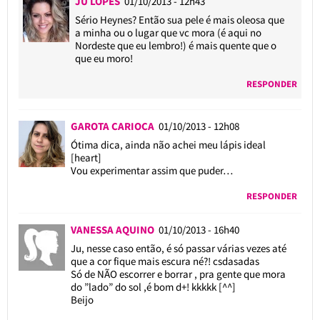
JU LOPES
01/10/2013 - 12h43
Sério Heynes? Então sua pele é mais oleosa que
a minha ou o lugar que vc mora (é aqui no
Nordeste que eu lembro!) é mais quente que o
que eu moro!
RESPONDER
GAROTA CARIOCA
01/10/2013 - 12h08
Ótima dica, ainda não achei meu lápis ideal
[heart]
Vou experimentar assim que puder…
RESPONDER
VANESSA AQUINO
01/10/2013 - 16h40
Ju, nesse caso então, é só passar várias vezes até
que a cor fique mais escura né?! csdasadas
Só de NÃO escorrer e borrar , pra gente que mora
do ”lado” do sol ,é bom d+! kkkkk [^^]
Beijo