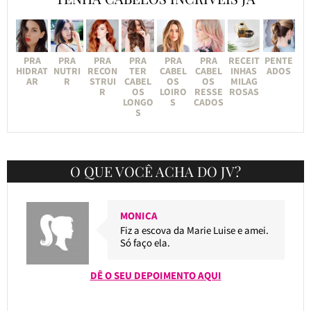
PRA
PRA
PRA
PRA
PRA
PRA
RECEIT
PENTE
HIDRAT
NUTRI
RECON
TER
CABEL
CABEL
INHAS
ADOS
AR
R
STRUI
CABEL
OS
OS
MILAG
R
OS
LOIRO
RESSE
ROSAS
LONGO
S
CADOS
S
O QUE VOCÊ ACHA DO JV?
MONICA
Fiz a escova da Marie Luise e amei.
Só faço ela.
DÊ O SEU DEPOIMENTO AQUI