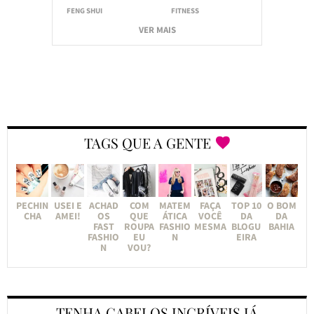
FENG SHUI
FITNESS
VER MAIS
TAGS QUE A GENTE
PECHIN
USEI E
ACHAD
COM
MATEM
FAÇA
TOP 10
O BOM
CHA
AMEI!
OS
QUE
ÁTICA
VOCÊ
DA
DA
FAST
ROUPA
FASHIO
MESMA
BLOGU
BAHIA
FASHIO
EU
N
EIRA
N
VOU?
TENHA CABELOS INCRÍVEIS JÁ