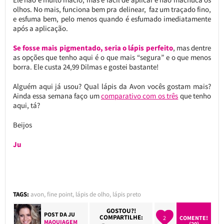
olhos. No mais, funciona bem pra delinear, faz um traçado fino,
e esfuma bem, pelo menos quando é esfumado imediatamente
após a aplicação.
Se fosse mais pigmentado, seria o lápis perfeito
, mas dentre
as opções que tenho aqui é o que mais “segura” e o que menos
borra. Ele custa 24,99 Dilmas e gostei bastante!
Alguém aqui já usou? Qual lápis da Avon vocês gostam mais?
Ainda essa semana faço um
comparativo com os três
que tenho
aqui, tá?
Beijos
Ju
TAGS:
avon
,
fine point
,
lápis de olho
,
lápis preto
GOSTOU?!
POST DA
JU
COMPARTILHE:
2
COMENTE!
MAQUIAGEM
(20)