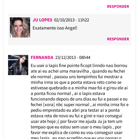
RESPONDER
JU LOPES
02/10/2013 - 11h22
Exatamente isso Angel!
RESPONDER
FERNANDA
23/12/2013 - 08h44
Eu usei o lapis fine pointe ficopt linndo nao borrou
ate ai eu achei uma maravilha , quando eu fechei
ele normal , passou uns tempinhos fui mostrar a
minha irma so que a ponta estava reto como se
estivesse quebrado e a minha mae foi e girou ele ai
a ponta ficou normal , ai o lapis estava
funcionando depois de uns dias eu fui e passei e eu
fechei [xora] nbc super normal , ai minha irma foi e
pediu emprestado eu abri pra testar ai a ponta
estava reta de novo eu fui e girei e nao consegui
usar ate hoje ;( por favor me ajuda Ju ja tem um
tempao que eu estou sem usar o meu lapis , por
favor me explica de como eu vou conseguir usar
meu lapis , eu nao acredito que eu vou passar o