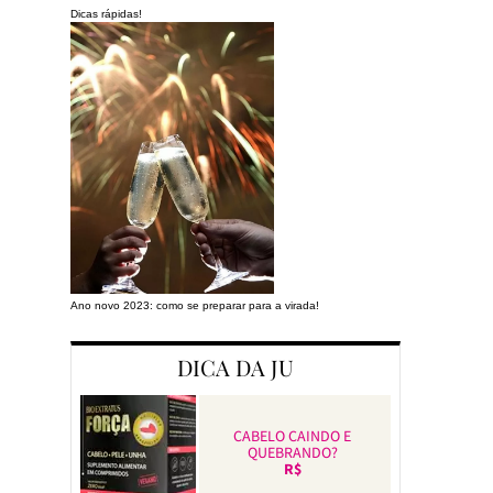
Dicas rápidas!
Ano novo 2023: como se preparar para a virada!
Preparando a cas
DICA DA JU
CABELO CAINDO E
QUEBRANDO?
R$