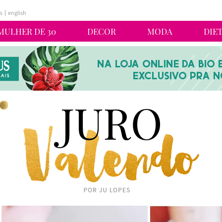
s
english
MULHER DE 30
DECOR
MODA
DIE