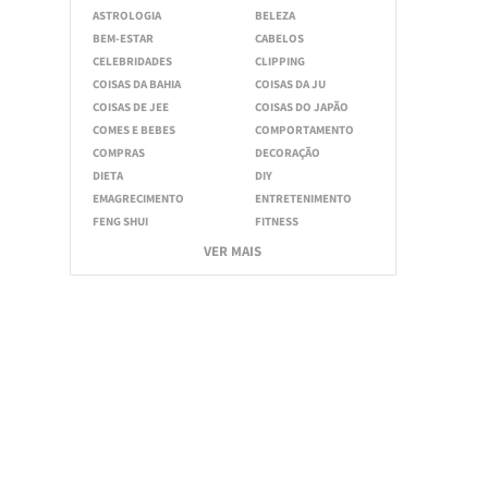
ASTROLOGIA
BELEZA
BEM-ESTAR
CABELOS
CELEBRIDADES
CLIPPING
COISAS DA BAHIA
COISAS DA JU
COISAS DE JEE
COISAS DO JAPÃO
COMES E BEBES
COMPORTAMENTO
COMPRAS
DECORAÇÃO
DIETA
DIY
EMAGRECIMENTO
ENTRETENIMENTO
FENG SHUI
FITNESS
VER MAIS