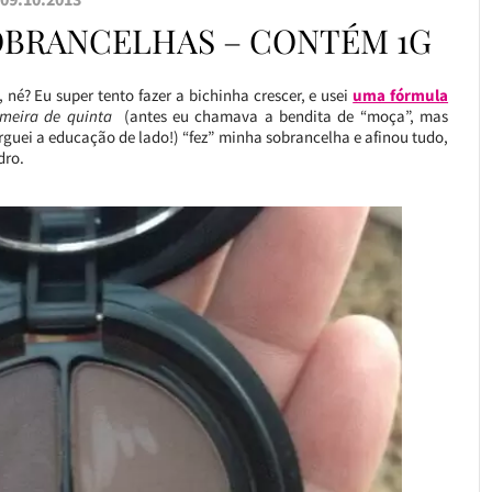
OBRANCELHAS – CONTÉM 1G
é? Eu super tento fazer a bichinha crescer, e usei
uma fórmula
meira de quinta
(antes eu chamava a bendita de “moça”, mas
rguei a educação de lado!) “fez” minha sobrancelha e afinou tudo,
dro.