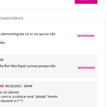
 COMENTÁRIOS
a dermatologista (ai vc viu que eu não
RESPONDER
adas
h40
ha flor! Mas fiquei curiosa porque não
RESPONDER
INO
09/10/2013 - 16h44
sei Ju! [domo]
i com vc a colocar uma ”pitada” humor
 escreve! rs [^^]