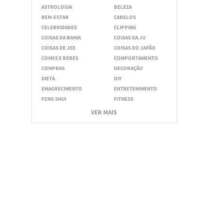
ASTROLOGIA
BELEZA
BEM-ESTAR
CABELOS
CELEBRIDADES
CLIPPING
COISAS DA BAHIA
COISAS DA JU
COISAS DE JEE
COISAS DO JAPÃO
COMES E BEBES
COMPORTAMENTO
COMPRAS
DECORAÇÃO
DIETA
DIY
EMAGRECIMENTO
ENTRETENIMENTO
FENG SHUI
FITNESS
VER MAIS