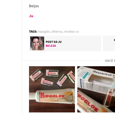
Beijos
Ju
TAGS:
hipoglós
,
olheiras
,
receitas ca
POST DA
JU
BELEZA
VOCÊ 