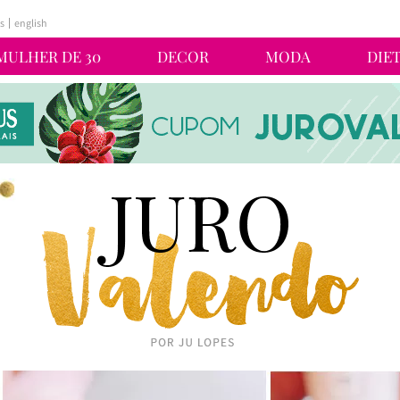
s
english
MULHER DE 30
DECOR
MODA
DIE