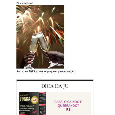
Dicas rápidas!
Ano novo 2023: como se preparar para a virada!
Preparando a cas
DICA DA JU
CABELO CAINDO E
QUEBRANDO?
R$