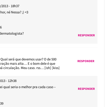
/2013 - 18h37
or, né Nessa? ;) <3
06
 dermatologista?
RESPONDER
. Qual será que devemos usar? O de 500
RESPONDER
ntração mais alta… E o bom dele é que
á circulação. Meu caso. rss… [ish] [kiss]
2013 - 12h38
sei qual seria o melhor pra cada caso –
RESPONDER
h39