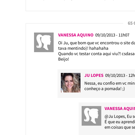
65
VANESSA AQUINO
09/10/2013 - 11h07
Oi Ju, que bom que vc encontrou o site d
tava mentindo)! hahahaha
Quando vc testar conta aqui viu?! csdas
Beijo!
JU LOPES
09/10/2013 - 12
Nessa, eu confio em vc min
conheço a pomada! ;)
VANESSA AQU
@Ju Lopes
, Eu 
É que eu aprend
em coisas que se