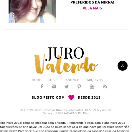
PREFERIDOS DA MIRNA!
VEJA MAIS
HOME
SOBRE
ANUNCIE
ARQUIVOS
BLOG FEITO COM
DESDE 2013
© Juro Valendo - Todos os Direitos Reservados | DESIGN:
My Wishes
Gallery
| PROGRAMAÇÃO:
PlicPlac
Ano novo 2023: como se preparar para a virada!
Preparando a casa para o ano novo 2023
Superstições de ano novo: um 2023 de muita sorte!
Ceia de ano novo pra ter muita sorte!
Não
dorme bem?
Para você que não consegue dormir!
Numerologia da casa 6: A casa da harmonia!