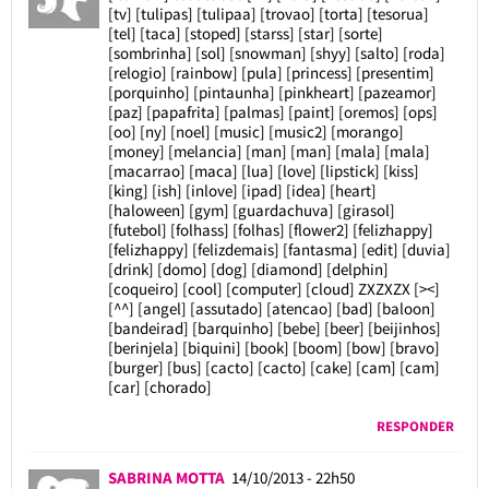
[tv] [tulipas] [tulipaa] [trovao] [torta] [tesorua]
[tel] [taca] [stoped] [starss] [star] [sorte]
[sombrinha] [sol] [snowman] [shyy] [salto] [roda]
[relogio] [rainbow] [pula] [princess] [presentim]
[porquinho] [pintaunha] [pinkheart] [pazeamor]
[paz] [papafrita] [palmas] [paint] [oremos] [ops]
[oo] [ny] [noel] [music] [music2] [morango]
[money] [melancia] [man] [man] [mala] [mala]
[macarrao] [maca] [lua] [love] [lipstick] [kiss]
[king] [ish] [inlove] [ipad] [idea] [heart]
[haloween] [gym] [guardachuva] [girasol]
[futebol] [folhass] [folhas] [flower2] [felizhappy]
[felizhappy] [felizdemais] [fantasma] [edit] [duvia]
[drink] [domo] [dog] [diamond] [delphin]
[coqueiro] [cool] [computer] [cloud] ZXZXZX [><]
[^^] [angel] [assutado] [atencao] [bad] [baloon]
[bandeirad] [barquinho] [bebe] [beer] [beijinhos]
[berinjela] [biquini] [book] [boom] [bow] [bravo]
[burger] [bus] [cacto] [cacto] [cake] [cam] [cam]
[car] [chorado]
RESPONDER
SABRINA MOTTA
14/10/2013 - 22h50