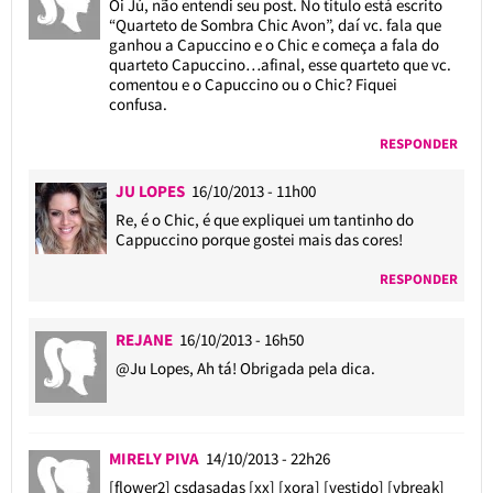
Oi Jú, não entendi seu post. No título está escrito
“Quarteto de Sombra Chic Avon”, daí vc. fala que
ganhou a Capuccino e o Chic e começa a fala do
quarteto Capuccino…afinal, esse quarteto que vc.
comentou e o Capuccino ou o Chic? Fiquei
confusa.
RESPONDER
JU LOPES
16/10/2013 - 11h00
Re, é o Chic, é que expliquei um tantinho do
Cappuccino porque gostei mais das cores!
RESPONDER
REJANE
16/10/2013 - 16h50
@Ju Lopes
, Ah tá! Obrigada pela dica.
MIRELY PIVA
14/10/2013 - 22h26
[flower2] csdasadas [xx] [xora] [vestido] [vbreak]