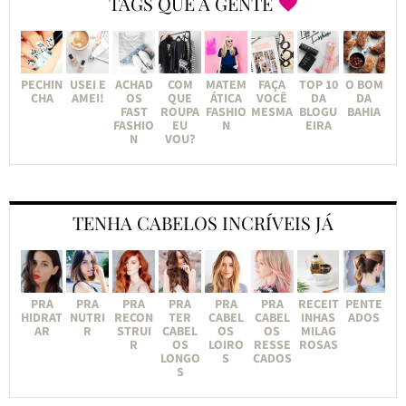
TAGS QUE A GENTE
PECHIN
USEI E
ACHAD
COM
MATEM
FAÇA
TOP 10
O BOM
CHA
AMEI!
OS
QUE
ÁTICA
VOCÊ
DA
DA
FAST
ROUPA
FASHIO
MESMA
BLOGU
BAHIA
FASHIO
EU
N
EIRA
N
VOU?
TENHA CABELOS INCRÍVEIS JÁ
PRA
PRA
PRA
PRA
PRA
PRA
RECEIT
PENTE
HIDRAT
NUTRI
RECON
TER
CABEL
CABEL
INHAS
ADOS
AR
R
STRUI
CABEL
OS
OS
MILAG
R
OS
LOIRO
RESSE
ROSAS
LONGO
S
CADOS
S