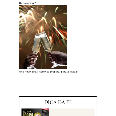
Dicas rápidas!
Ano novo 2023: como se preparar para a virada!
Preparando a c
DICA DA JU