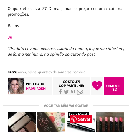
O quarteto custa 37 Dilmas, mas o preço costuma cair nas
promoções.
Beijos
Ju
*Produto enviado pela assessoria da marca, o que não interfere,
de forma nenhuma, na opinião do autor do post.
TAGS:
avon
,
olhos
,
quarteto de sombras
,
sombra
GOSTOU?!
POST DA
JU
COMPARTILHE:
2
COMENTE!
MAQUIAGEM
(11)
VOCÊ TAMBÉM VAI GOSTAR
Salvar