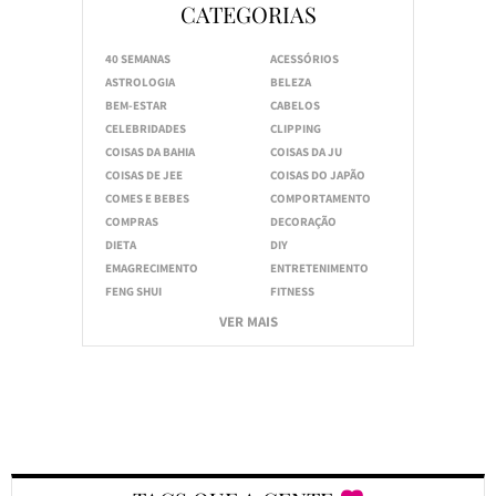
CATEGORIAS
40 SEMANAS
ACESSÓRIOS
ASTROLOGIA
BELEZA
BEM-ESTAR
CABELOS
CELEBRIDADES
CLIPPING
COISAS DA BAHIA
COISAS DA JU
COISAS DE JEE
COISAS DO JAPÃO
COMES E BEBES
COMPORTAMENTO
COMPRAS
DECORAÇÃO
DIETA
DIY
EMAGRECIMENTO
ENTRETENIMENTO
FENG SHUI
FITNESS
VER MAIS