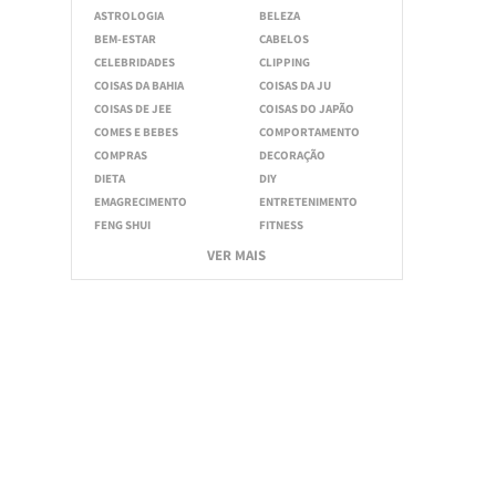
ASTROLOGIA
BELEZA
BEM-ESTAR
CABELOS
CELEBRIDADES
CLIPPING
COISAS DA BAHIA
COISAS DA JU
COISAS DE JEE
COISAS DO JAPÃO
COMES E BEBES
COMPORTAMENTO
COMPRAS
DECORAÇÃO
DIETA
DIY
EMAGRECIMENTO
ENTRETENIMENTO
FENG SHUI
FITNESS
VER MAIS