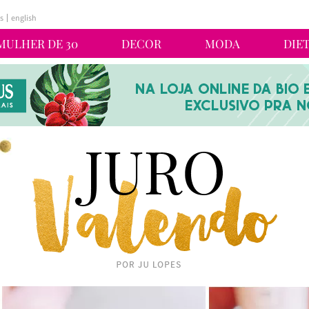
s
english
MULHER DE 30
DECOR
MODA
DIE