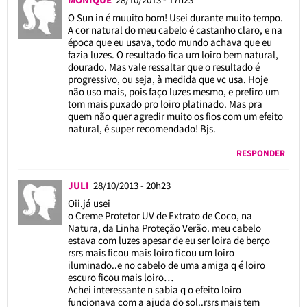
O Sun in é muuito bom! Usei durante muito tempo.
A cor natural do meu cabelo é castanho claro, e na
época que eu usava, todo mundo achava que eu
fazia luzes. O resultado fica um loiro bem natural,
dourado. Mas vale ressaltar que o resultado é
progressivo, ou seja, à medida que vc usa. Hoje
não uso mais, pois faço luzes mesmo, e prefiro um
tom mais puxado pro loiro platinado. Mas pra
quem não quer agredir muito os fios com um efeito
natural, é super recomendado! Bjs.
RESPONDER
JULI
28/10/2013 - 20h23
Oii.já usei
o Creme Protetor UV de Extrato de Coco, na
Natura, da Linha Proteção Verão. meu cabelo
estava com luzes apesar de eu ser loira de berço
rsrs mais ficou mais loiro ficou um loiro
iluminado..e no cabelo de uma amiga q é loiro
escuro ficou mais loiro…
Achei interessante n sabia q o efeito loiro
funcionava com a ajuda do sol..rsrs mais tem