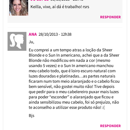
Keilla, vixe, aí dá é trabalho! rsrs
RESPONDER
ANA
28/10/2013 - 12h38
Ju,
Eu comprei a um tempo atras a loção da Sheer
Blonde e o Sun In americano, achei que a da Sheer
Blonde não modificou em nada a cor (mesmo
usando 5 vezes) e o Sun In americano manchou
meu cabelo todo, que é loiro escuro natural com
luzes douradas e platinadas…as partes naturais
ficaram num tom meio alaranjado e o cabelo ficou
bem sensível, não gostei muito não! Tive depois
que pedir para o meu cabelereiro puxar mais luzes
para poder “esconder” o alaranjado que ficou e
ainda sensibilizou meu cabelo, foi só prejuízo, não
te aconselho a utilizar esse produto não! :(
Bjs
RESPONDER