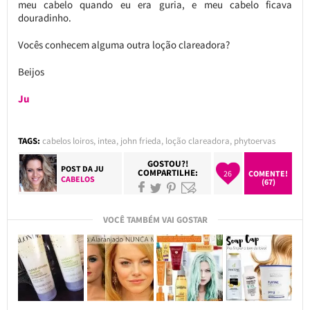
meu cabelo quando eu era guria, e meu cabelo ficava
douradinho.
Vocês conhecem alguma outra loção clareadora?
Beijos
Ju
TAGS:
cabelos loiros
,
intea
,
john frieda
,
loção clareadora
,
phytoervas
GOSTOU?!
POST DA
JU
COMPARTILHE:
26
COMENTE!
CABELOS
(67)
VOCÊ TAMBÉM VAI GOSTAR