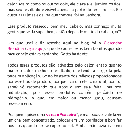
calor. Assim como os outros dois, ele clareia e ilumina os fios,
mas seu resultado é visível apenas a partir do terceiro uso. Ele
custa 71 Dilmas e da vez que comprei foi na Sephora.
Esse produto ressecou bem meu cabelo, mas conheço muita
gente que se dá super bem, então depende muito do cabelo, né?
Um que usei e fiz resenha aqui no blog foi o
Clareador
Biondina
(
veja aqui
), que deixou reflexos bem bonitos quando
meu cabelo estava castanho. Gosto bastante!
Todos esses produtos são ativados pelo calor, então quanto
maior o calor, melhor o resultado, que tende a surgir lá pela
terceira aplicação. Gosto bastante dos reflexos proporcionados
por esse tipo de produto, porque fica um efeito natural, bonito,
sabe? Só recomendo que após o uso seja feita uma boa
hidratação, pois esses produtos contém peróxido de
hidrogênio, o que, em maior ou menor grau, causam
ressecamento.
Pra quem quiser uma
versão “caseira
“, e mais suave, vale fazer
um chá bem concentrado, colocar em um borrifador e borrifar
nos fios quando for se expor ao sol. Minha mãe fazia isso em