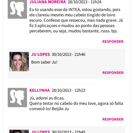
JULIANA MOREIRA
28/10/2013 - 11h24
Eu to usando esse da INTEA, estou gostando, pois
ele clareou mesmo meu cabelo tingido de loiro
escuro. Confesso que ressecou, mas nada grave. Já
fiz 3 aplicaçoes e mudou ao ponto das pessoas
perceberem, ou seja, mudou bastante, rssss. bjs.
RESPONDER
JU LOPES
30/10/2013 - 21h46
Bom saber Ju!
RESPONDER
KELLYNHA
28/10/2013 - 12h23
Jú, adorei as dicas.
Queria testar no cabelo do meu love, agora só falta
convecê-lo! Beijão Ju
RESPONDER
JU LOPES
30/10/2013 - 21h45