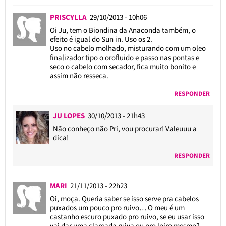
PRISCYLLA
29/10/2013 - 10h06
Oi Ju, tem o Biondina da Anaconda também, o
efeito é igual do Sun in. Uso os 2.
Uso no cabelo molhado, misturando com um oleo
finalizador tipo o orofluido e passo nas pontas e
seco o cabelo com secador, fica muito bonito e
assim não resseca.
RESPONDER
JU LOPES
30/10/2013 - 21h43
Não conheço não Pri, vou procurar! Valeuuu a
dica!
RESPONDER
MARI
21/11/2013 - 22h23
Oi, moça. Queria saber se isso serve pra cabelos
puxados um pouco pro ruivo… O meu é um
castanho escuro puxado pro ruivo, se eu usar isso
vai dar uma clareada ruiva ou pro loiro mesmo?