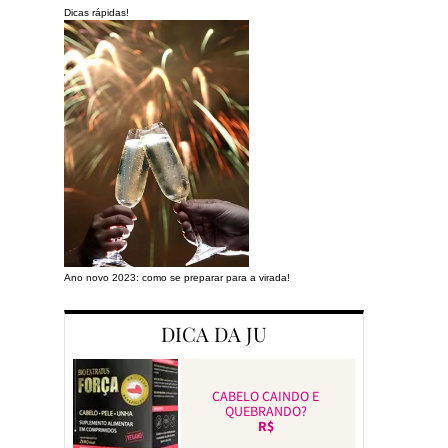
Dicas rápidas!
Ano novo 2023: como se preparar para a virada!
Preparando a cas
DICA DA JU
CABELO CAINDO E
QUEBRANDO?
R$