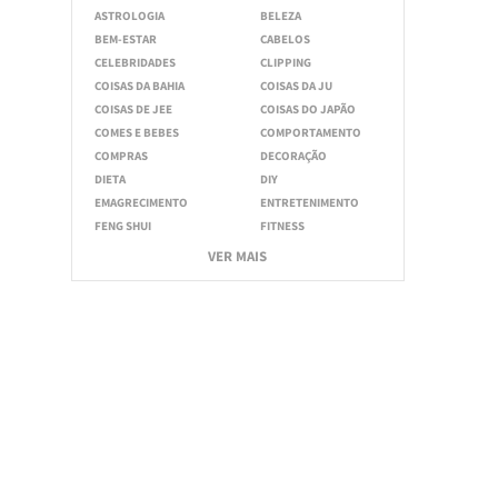
ASTROLOGIA
BELEZA
BEM-ESTAR
CABELOS
CELEBRIDADES
CLIPPING
COISAS DA BAHIA
COISAS DA JU
COISAS DE JEE
COISAS DO JAPÃO
COMES E BEBES
COMPORTAMENTO
COMPRAS
DECORAÇÃO
DIETA
DIY
EMAGRECIMENTO
ENTRETENIMENTO
FENG SHUI
FITNESS
VER MAIS