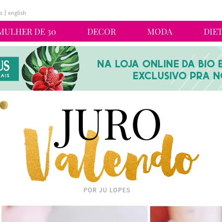
s
english
MULHER DE 30
DECOR
MODA
DIE