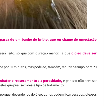
passa de um banho de brilho, que eu chamo de umectação
 será feito, só que com duração menor, já que
o óleo deve ser
fios por 60 minutos, mas pode-se, também, reduzir o tempo para 20
!
 combater o ressecamento e a porosidade,
e por isso não deve ser
elos que precisem desse tipo de tratamento.
 porque, dependendo do óleo, os fios podem ficar pesados, oleosos