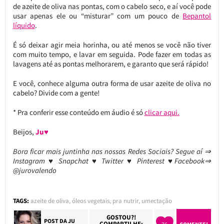
de azeite de oliva nas pontas, com o cabelo seco, e aí você pode
usar apenas ele ou “misturar” com um pouco de
Bepantol
líquido
.
É só deixar agir meia horinha, ou até menos se você não tiver
com muito tempo, e lavar em seguida. Pode fazer em todas as
lavagens até as pontas melhorarem, e garanto que será rápido!
E você, conhece alguma outra forma de usar azeite de oliva no
cabelo? Divide com a gente!
* Pra conferir esse conteúdo em áudio é só
clicar aqui.
Beijos,
Ju♥
Bora ficar mais juntinha nas nossas Redes Sociais? Segue aí ⇒
Instagram ♥ Snapchat ♥ Twitter ♥ Pinterest ♥Facebook⇒
@jurovalendo
TAGS:
azeite de oliva
,
óleos vegetais
,
pra nutrir
,
umectação
GOSTOU?!
POST DA
JU
COMPARTILHE: