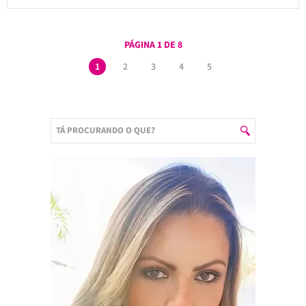
PÁGINA 1 DE 8
1
2
3
4
5