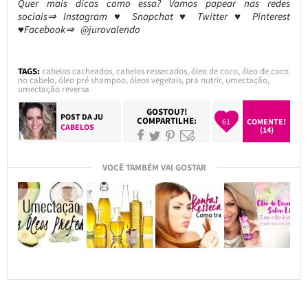
Quer mais dicas como essa? Vamos papear nas redes
sociais⇒ Instagram ♥ Snapchat ♥ Twitter ♥ Pinterest
♥Facebook⇒ @jurovalendo
TAGS:
cabelos cacheados
,
cabelos ressecados
,
óleo de coco
,
óleo de coco
no cabelo
,
óleo pré shampoo
,
óleos vegetais
,
pra nutrir
,
umectação
,
umectação reversa
GOSTOU?!
POST DA
JU
COMPARTILHE:
61
COMENTE!
CABELOS
(14)
VOCÊ TAMBÉM VAI GOSTAR