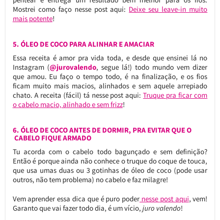
Mostrei como faço nesse post aqui:
Deixe seu leave-in muito
mais potente
!
5. ÓLEO DE COCO PARA ALINHAR E AMACIAR
Essa receita é amor pra vida toda, e desde que ensinei lá no
Instagram (
@jurovalendo
, segue lá!) todo mundo vem dizer
que amou. Eu faço o tempo todo, é na finalização, e os fios
ficam muito mais macios, alinhados e sem aquele arrepiado
chato. A receita (fácil) tá nesse post aqui:
Truque pra ficar com
o cabelo macio, alinhado e sem frizz
!
6. ÓLEO DE COCO ANTES DE DORMIR, PRA EVITAR QUE O
CABELO FIQUE ARMADO
Tu acorda com o cabelo todo bagunçado e sem definição?
Então é porque ainda não conhece o truque do coque de touca,
que usa umas duas ou 3 gotinhas de óleo de coco (pode usar
outros, não tem problema) no cabelo e faz milagre!
Vem aprender essa dica que é puro poder
nesse post aqui
, vem!
Garanto que vai fazer todo dia, é um vício,
juro valendo
!