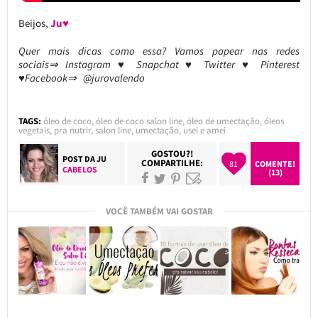
Beijos,
Ju♥
Quer mais dicas como essa? Vamos papear nas redes
sociais⇒ Instagram ♥ Snapchat ♥ Twitter ♥ Pinterest
♥Facebook⇒ @jurovalendo
TAGS:
óleo de coco
,
óleo de coco salon line
,
óleo de umectação
,
óleos
vegetais
,
pra nutrir
,
salon line
,
umectação
,
usei e amei
GOSTOU?!
POST DA
JU
COMPARTILHE:
81
COMENTE!
CABELOS
(13)
VOCÊ TAMBÉM VAI GOSTAR