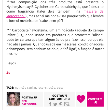
***Na composição dos três produtos está presente o
Hydroxyisohexyl3-Cyclohexene-Carboxaldehyde, que é descrito
como fragrância (falei dele também na
máscara da
Moroccanoil
), mas achei melhor avisar porque tudo que lembre
o formol me deixa de “cabelo em pé”!
*** Carbocisteína=cisteína, um aminoácido (aquele do xarope
infantil). Quando usado em produtos que prometem “alisar”,
pode ter certeza que tem algum ácido pra fazer isso, porque ela
não alisa jamais. Quando usada em máscaras, condicionadores
e shampoos, sem nenhum ácido que “dê liga”, a função é tratar
mesmo.
Beijos
Ju
TAGS:
nutrição capilar
,
reconstrução
,
truss
GOSTOU?!
POST DA
JU
COMPARTILHE:
3
COMENTE!
SEM
(4)
CATEGORIA