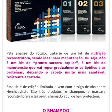
Pela análise do rótulo, trata-se de um kit de
nutrição
reconstrutora, sendo ideal para manutenção. Ou seja, não
é um kit de “pronto socorro capilar”, é um kit de
manutenção que vai repor gradualmente os lipídios e as
proteínas, deixando o cabelo muito mais saudável,
resistente e tratado.
Esse kit é de edição limitada e vem com design de Alexandre
Herchcovitch. São três produtos: o shampoo, a máscara
reconstrutora e o leave-in, chamado aqui de hair protection.
O SHAMPOO