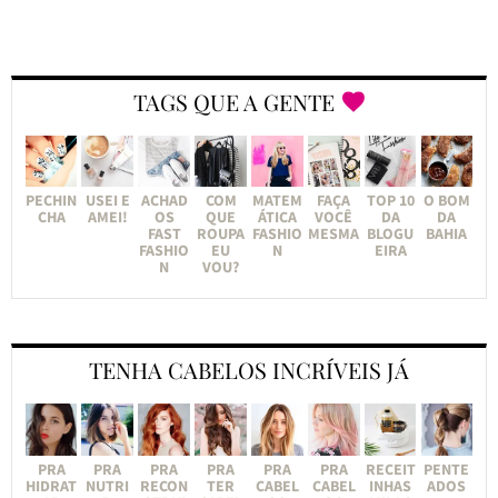
TAGS QUE A GENTE
PECHIN
USEI E
ACHAD
COM
MATEM
FAÇA
TOP 10
O BOM
CHA
AMEI!
OS
QUE
ÁTICA
VOCÊ
DA
DA
FAST
ROUPA
FASHIO
MESMA
BLOGU
BAHIA
FASHIO
EU
N
EIRA
N
VOU?
TENHA CABELOS INCRÍVEIS JÁ
PRA
PRA
PRA
PRA
PRA
PRA
RECEIT
PENTE
HIDRAT
NUTRI
RECON
TER
CABEL
CABEL
INHAS
ADOS