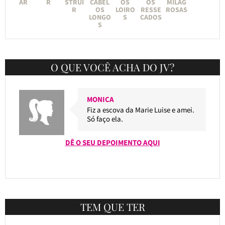
AR
R
STRUI
CABEL
OS
OS
MILAG
R
OS
LOIRO
RESSE
ROSAS
LONGO
S
CADOS
S
O QUE VOCÊ ACHA DO JV?
MONICA
Fiz a escova da Marie Luise e amei.
Só faço ela.
DÊ O SEU DEPOIMENTO AQUI
TEM QUE TER