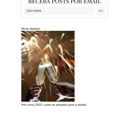
RECEBA POSTS POR EMAIL
Dicas rápidas!
Ano novo 2023: como se preparar para a virada!
Preparando a c