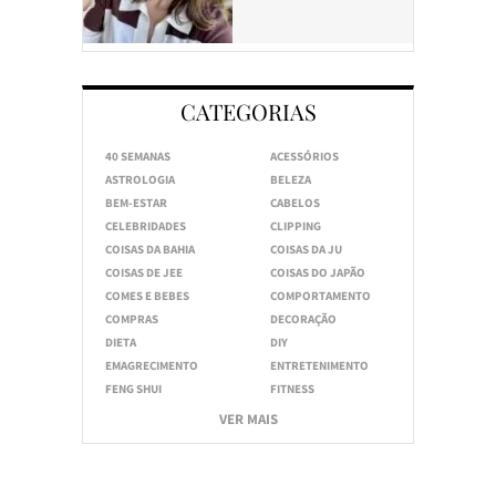
CATEGORIAS
40 SEMANAS
ACESSÓRIOS
ASTROLOGIA
BELEZA
BEM-ESTAR
CABELOS
CELEBRIDADES
CLIPPING
COISAS DA BAHIA
COISAS DA JU
COISAS DE JEE
COISAS DO JAPÃO
COMES E BEBES
COMPORTAMENTO
COMPRAS
DECORAÇÃO
DIETA
DIY
EMAGRECIMENTO
ENTRETENIMENTO
FENG SHUI
FITNESS
VER MAIS