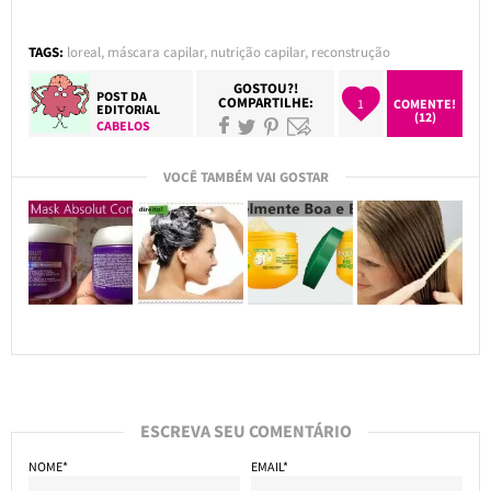
TAGS:
loreal
,
máscara capilar
,
nutrição capilar
,
reconstrução
GOSTOU?!
POST DA
COMPARTILHE:
1
COMENTE!
EDITORIAL
(12)
CABELOS
VOCÊ TAMBÉM VAI GOSTAR
ESCREVA SEU COMENTÁRIO
NOME*
EMAIL*