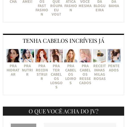
CHA
AMEI!
OS
QUE
ÁTICA
VOCÊ
DA
DA
FAST
ROUPA
FASHIO
MESMA
BLOGU
BAHIA
FASHIO
EU
N
EIRA
N
VOU?
TENHA CABELOS INCRÍVEIS JÁ
PRA
PRA
PRA
PRA
PRA
PRA
RECEIT
PENTE
HIDRAT
NUTRI
RECON
TER
CABEL
CABEL
INHAS
ADOS
AR
R
STRUI
CABEL
OS
OS
MILAG
R
OS
LOIRO
RESSE
ROSAS
LONGO
S
CADOS
S
O QUE VOCÊ ACHA DO JV?