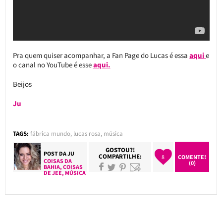
Pra quem quiser acompanhar, a Fan Page do Lucas é essa
aqui
e
o canal no YouTube é esse
aqui.
Beijos
Ju
TAGS:
fábrica mundo
,
lucas rosa
,
música
GOSTOU?!
POST DA
JU
COMPARTILHE:
8
COMENTE!
COISAS DA
(0)
BAHIA
,
COISAS
DE JEE
,
MÚSICA