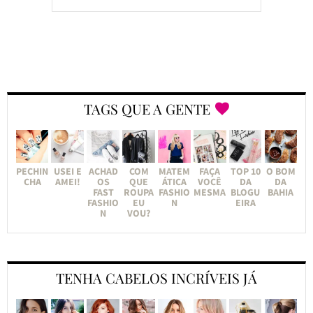
TAGS QUE A GENTE
PECHIN
USEI E
ACHAD
COM
MATEM
FAÇA
TOP 10
O BOM
CHA
AMEI!
OS
QUE
ÁTICA
VOCÊ
DA
DA
FAST
ROUPA
FASHIO
MESMA
BLOGU
BAHIA
FASHIO
EU
N
EIRA
N
VOU?
TENHA CABELOS INCRÍVEIS JÁ