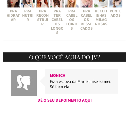
PRA
PRA
PRA
PRA
PRA
PRA
RECEIT
PENTE
HIDRAT
NUTRI
RECON
TER
CABEL
CABEL
INHAS
ADOS
AR
R
STRUI
CABEL
OS
OS
MILAG
R
OS
LOIRO
RESSE
ROSAS
LONGO
S
CADOS
S
O QUE VOCÊ ACHA DO JV?
MONICA
Fiz a escova da Marie Luise e amei.
Só faço ela.
DÊ O SEU DEPOIMENTO AQUI