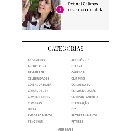
Retinal Celimax:
resenha completa
1
CATEGORIAS
40 SEMANAS
ACESSÓRIOS
ASTROLOGIA
BELEZA
BEM-ESTAR
CABELOS
CELEBRIDADES
CLIPPING
COISAS DA BAHIA
COISAS DA JU
COISAS DE JEE
COISAS DO JAPÃO
COMES E BEBES
COMPORTAMENTO
COMPRAS
DECORAÇÃO
DIETA
DIY
EMAGRECIMENTO
ENTRETENIMENTO
FENG SHUI
FITNESS
VER MAIS