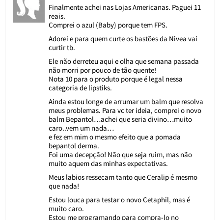
Finalmente achei nas Lojas Americanas. Paguei 11
reais.
Comprei o azul (Baby) porque tem FPS.
Adorei e para quem curte os bastões da Nivea vai
curtir tb.
Ele não derreteu aqui e olha que semana passada
não morri por pouco de tão quente!
Nota 10 para o produto porque é legal nessa
categoria de lipstiks.
Ainda estou longe de arrumar um balm que resolva
meus problemas. Para vc ter ideia, comprei o novo
balm Bepantol…achei que seria divino…muito
caro..vem um nada…
e fez em mim o mesmo efeito que a pomada
bepantol derma.
Foi uma decepção! Não que seja ruim, mas não
muito aquem das minhas expectativas.
Meus labios ressecam tanto que Ceralip é mesmo
que nada!
Estou louca para testar o novo Cetaphil, mas é
muito caro.
Estou me programando para compra-lo no