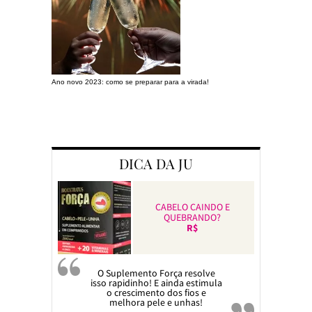
Ano novo 2023: como se preparar para a virada!
Preparando a c
DICA DA JU
CABELO CAINDO E
QUEBRANDO?
R$
O Suplemento Força resolve
isso rapidinho! E ainda estimula
o crescimento dos fios e
melhora pele e unhas!