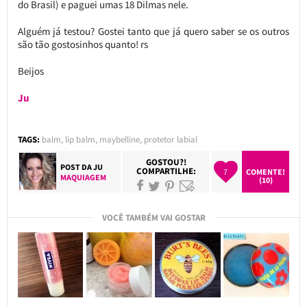
do Brasil) e paguei umas 18 Dilmas nele.
Alguém já testou? Gostei tanto que já quero saber se os outros
são tão gostosinhos quanto! rs
Beijos
Ju
TAGS:
balm
,
lip balm
,
maybelline
,
protetor labial
GOSTOU?!
POST DA
JU
COMPARTILHE:
7
COMENTE!
MAQUIAGEM
(10)
VOCÊ TAMBÉM VAI GOSTAR