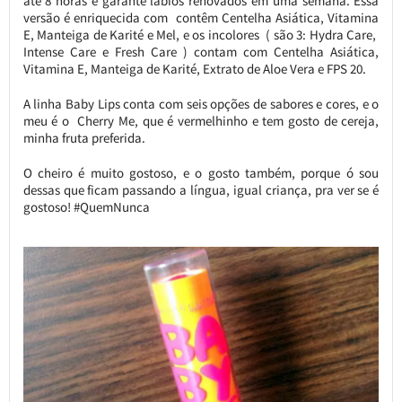
até 8 horas e garante lábios renovados em uma semana. Essa
versão é enriquecida com
contêm Centelha Asiática, Vitamina
E, Manteiga de Karité e Mel, e os incolores ( são 3: Hydra Care,
Intense Care e Fresh Care ) contam com Centelha Asiática,
Vitamina E, Manteiga de Karité, Extrato de Aloe Vera e FPS 20.
A linha Baby Lips conta com seis opções de sabores e cores, e o
meu é o Cherry Me, que é vermelhinho e tem gosto de cereja,
minha fruta preferida.
O cheiro é muito gostoso, e o gosto também, porque ó sou
dessas que ficam passando a língua, igual criança, pra ver se é
gostoso! #QuemNunca