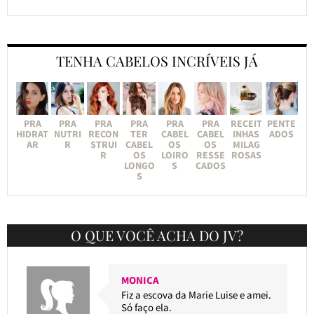
TENHA CABELOS INCRÍVEIS JÁ
PRA
PRA
PRA
PRA
PRA
PRA
RECEIT
PENTE
HIDRAT
NUTRI
RECON
TER
CABEL
CABEL
INHAS
ADOS
AR
R
STRUI
CABEL
OS
OS
MILAG
R
OS
LOIRO
RESSE
ROSAS
LONGO
S
CADOS
S
O QUE VOCÊ ACHA DO JV?
MONICA
Fiz a escova da Marie Luise e amei.
Só faço ela.