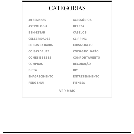
CATEGORIAS
40 SEMANAS
ACESSÓRIOS
ASTROLOGIA
BELEZA
BEM-ESTAR
CABELOS
CELEBRIDADES
CLIPPING
COISAS DA BAHIA
COISAS DA JU
COISAS DE JEE
COISAS DO JAPÃO
COMES E BEBES
COMPORTAMENTO
COMPRAS
DECORAÇÃO
DIETA
DIY
EMAGRECIMENTO
ENTRETENIMENTO
FENG SHUI
FITNESS
VER MAIS