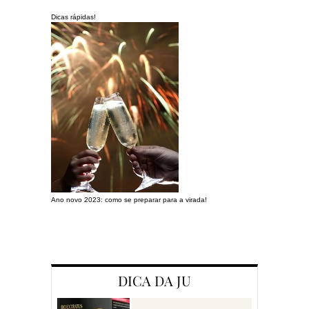
Dicas rápidas!
Ano novo 2023: como se preparar para a virada!
Preparando a c
DICA DA JU