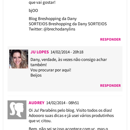
que vai gostar!
bjOO
Blog Breshopping da Dany
SORTEIOS
Breshopping da Dany SORTEIOS
Twitter: @brechodanylins
RESPONDER
JU LOPES
14/02/2014 - 20h18
Dany, verdade, às vezes não consigo achar
também!
Vou procurar por aqui!
Beijos
RESPONDER
AUDREY
14/02/2014 - 08h51
Oi Ju! Parabéns pelo blog. Visito todos os dias!
Adoooro suas dicas e já usei vários produtinhos
que vc citou.
Bem, não sei se isso acontece com vc, mas o