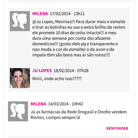
MILENA
17/02/2014 - 13h11
@Ju Lopes
, Meninas!!! Para durar mais o esmalte
e tirar as bolinhas eu uso o extra brilho da revlon
ele promete 10 dias de unha intacta!!! o meu
dura uma semana por conta dos afazeres
domesticos!!! (gosto dele pq e transparente e
nao muda a cor do esmalte) o da avon e da
impala tbm são bons mas ai são roxos!!!!
JU LOPES
18/02/2014 - 07h28
Miiiii, onde acho isso?????
MILENA
14/03/2014 - 10h42
Jú as farmácias da Rede Drogasil e Onofre vendem
Revlon, compro sempre lá
RESPONDER