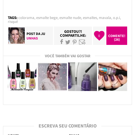
TAGS:
colorama
,
esmalte bege
,
esmalte nude
,
esmaltes
,
mavala
,
o.p.i
,
risqué
GOSTOU?!
POST DA
JU
COMPARTILHE:
0
COMENTE!
UNHAS
(26)
VOCÊ TAMBÉM VAI GOSTAR
ESCREVA SEU COMENTÁRIO