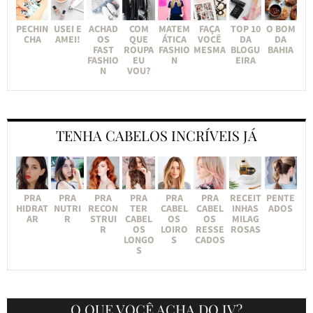
PECHIN
USEI E
ACHAD
COM
MATEM
FAÇA
TOP 10
O BOM
CHA
AMEI!
OS
QUE
ÁTICA
VOCÊ
DA
DA
FAST
ROUPA
FASHIO
MESMA
BLOGU
BAHIA
FASHIO
EU
N
EIRA
N
VOU?
TENHA CABELOS INCRÍVEIS JÁ
PRA
PRA
PRA
PRA
PRA
PRA
RECEIT
PENTE
HIDRAT
NUTRI
RECON
TER
CABEL
CABEL
INHAS
ADOS
AR
R
STRUI
CABEL
OS
OS
MILAG
R
OS
LOIRO
RESSE
ROSAS
LONGO
S
CADOS
S
O QUE VOCÊ ACHA DO JV?