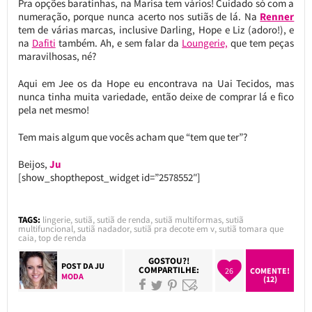
Pra opções baratinhas, na Marisa tem vários! Cuidado só com a
numeração, porque nunca acerto nos sutiãs de lá. Na
Renner
tem de várias marcas, inclusive Darling, Hope e Liz (adoro!), e
na
Dafiti
também. Ah, e sem falar da
Loungerie,
que tem peças
maravilhosas, né?
Aqui em Jee os da Hope eu encontrava na Uai Tecidos, mas
nunca tinha muita variedade, então deixe de comprar lá e fico
pela net mesmo!
Tem mais algum que vocês acham que “tem que ter”?
Beijos,
Ju
[show_shopthepost_widget id=”2578552″]
TAGS:
lingerie
,
sutiã
,
sutiã de renda
,
sutiã multiformas
,
sutiã
multifuncional
,
sutiã nadador
,
sutiã pra decote em v
,
sutiã tomara que
caia
,
top de renda
GOSTOU?!
POST DA
JU
COMPARTILHE:
26
COMENTE!
MODA
(12)