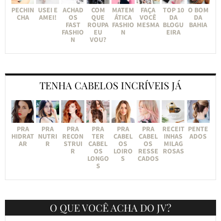
PECHIN
USEI E
ACHAD
COM
MATEM
FAÇA
TOP 10
O BOM
CHA
AMEI!
OS
QUE
ÁTICA
VOCÊ
DA
DA
FAST
ROUPA
FASHIO
MESMA
BLOGU
BAHIA
FASHIO
EU
N
EIRA
N
VOU?
TENHA CABELOS INCRÍVEIS JÁ
PRA
PRA
PRA
PRA
PRA
PRA
RECEIT
PENTE
HIDRAT
NUTRI
RECON
TER
CABEL
CABEL
INHAS
ADOS
AR
R
STRUI
CABEL
OS
OS
MILAG
R
OS
LOIRO
RESSE
ROSAS
LONGO
S
CADOS
S
O QUE VOCÊ ACHA DO JV?