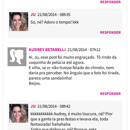
RESPONDER
JU
21/08/2014 - 08h35
So, né? Adoro o tempo! kkk
RESPONDER
AUDREY BETARELLI
21/08/2014 - 07h12
Ai, Ju, esse post foi muito engraçado. Tô rindo da
vaquinha de pelúcia até agora.
E olha, se vc não tivesse falado do chinelo, nem
daria pra perceber. No ângulo que a foto foi tirada,
parece uma sandalinha!
Beijos.
RESPONDER
JU
21/08/2014 - 08h42
kkkkkkkkkkk Audrey, é muito loucura, né? Pior
que a gente ia pras festas e levava ela, toda
fantasiada! hahahaha
Tinha que disfarçar, né? Porque, pela