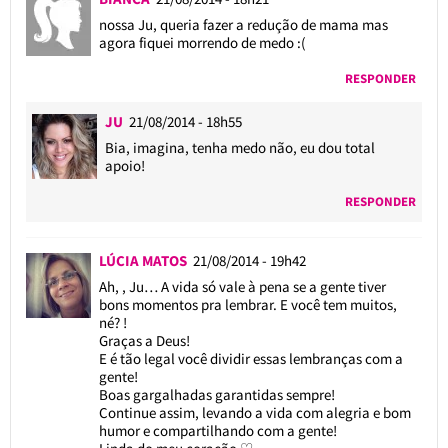
nossa Ju, queria fazer a redução de mama mas
agora fiquei morrendo de medo :(
RESPONDER
JU
21/08/2014 - 18h55
Bia, imagina, tenha medo não, eu dou total
apoio!
RESPONDER
LÚCIA MATOS
21/08/2014 - 19h42
Ah, , Ju… A vida só vale à pena se a gente tiver
bons momentos pra lembrar. E você tem muitos,
né? !
Graças a Deus!
E é tão legal você dividir essas lembranças com a
gente!
Boas gargalhadas garantidas sempre!
Continue assim, levando a vida com alegria e bom
humor e compartilhando com a gente!