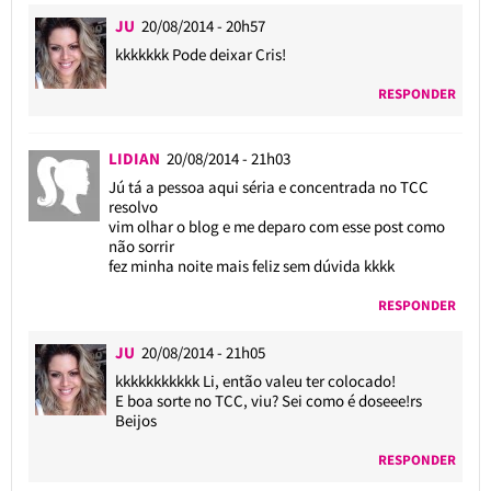
JU
20/08/2014 - 20h57
kkkkkkk Pode deixar Cris!
RESPONDER
LIDIAN
20/08/2014 - 21h03
Jú tá a pessoa aqui séria e concentrada no TCC
resolvo
vim olhar o blog e me deparo com esse post como
não sorrir
fez minha noite mais feliz sem dúvida kkkk
RESPONDER
JU
20/08/2014 - 21h05
kkkkkkkkkkk Li, então valeu ter colocado!
E boa sorte no TCC, viu? Sei como é doseee!rs
Beijos
RESPONDER