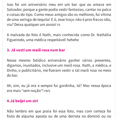
Isso foi um aniversário meu em um bar que eu amava em
Salvador, porque a gente podia vestir fantasias, cantar no palco
e coisas do tipo. Como meus amigos são os melhores, fui vítima
de uma seringa de tequila! E ó, esse troço não é pros fracos não,
viu? Deixa qualquer um zonzo! rs
A malvada da foto é Nath, mais conhecida como Dr. Nathália
Figueiredo, uma médica respeitável! hehehe
3. Já vesti um maiô rosa num bar
Nesse mesmo fatídico aniversário ganhei vários presentes,
digamos, inusitados, inclusive um maiô rosa. Nath, a médica, e
Dinho, o publicitário, me fizeram vestir o tal maiô rosa no meio
do bar.
Ah, sim, eu já era e sempre fui gordinha, tá? Mas nessa época
era mais “sem noção”! rsrs
4.Já beijei um siri
Não lembro em que praia foi essa foto, mas com certeza foi
fruto de alguma aposta ou de uma derrota no dominó ou no