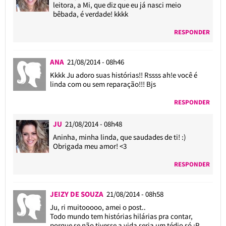
leitora, a Mi, que diz que eu já nasci meio
bêbada, é verdade! kkkk
RESPONDER
ANA
21/08/2014 - 08h46
Kkkk Ju adoro suas histórias!! Rssss ah!e você é
linda com ou sem reparação!!! Bjs
RESPONDER
JU
21/08/2014 - 08h48
Aninha, minha linda, que saudades de ti! :)
Obrigada meu amor! <3
RESPONDER
JEIZY DE SOUZA
21/08/2014 - 08h58
Ju, ri muitooooo, amei o post..
Todo mundo tem histórias hilárias pra contar,
porque se não tivesse a vida seria um tédio só ;P