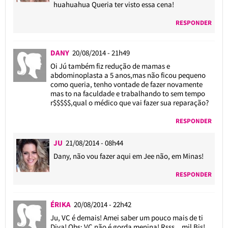
huahuahua Queria ter visto essa cena!
RESPONDER
DANY
20/08/2014 - 21h49
Oi Jú também fiz redução de mamas e
abdominoplasta a 5 anos,mas não ficou pequeno
como queria, tenho vontade de fazer novamente
mas to na faculdade e trabalhando to sem tempo
r$$$$$,qual o médico que vai fazer sua reparação?
RESPONDER
JU
21/08/2014 - 08h44
Dany, não vou fazer aqui em Jee não, em Minas!
RESPONDER
ÉRIKA
20/08/2014 - 22h42
Ju, VC é demais! Amei saber um pouco mais de ti
Diva! Obs: VC não é gorda menina! Rsss…mil Bjs!