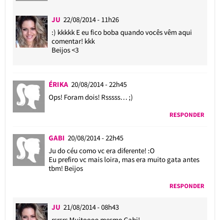
JU
22/08/2014 - 11h26
:) kkkkk E eu fico boba quando vocês vêm aqui
comentar! kkk
Beijos <3
ÉRIKA
20/08/2014 - 22h45
Ops! Foram dois! Rsssss… ;)
RESPONDER
GABI
20/08/2014 - 22h45
Ju do céu como vc era diferente! :O
Eu prefiro vc mais loira, mas era muito gata antes
tbm! Beijos
RESPONDER
JU
21/08/2014 - 08h43
rsrsrs Muitoooo mesmo Gabi!