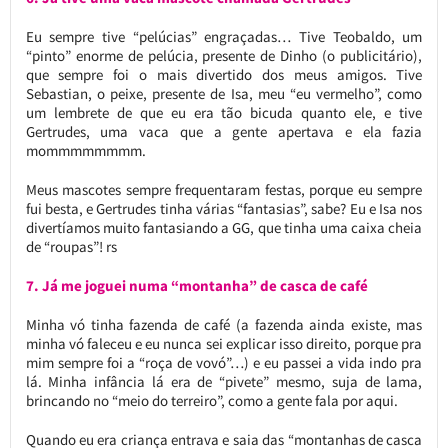
Eu sempre tive “pelúcias” engraçadas… Tive Teobaldo, um
“pinto” enorme de pelúcia, presente de Dinho (o publicitário),
que sempre foi o mais divertido dos meus amigos. Tive
Sebastian, o peixe, presente de Isa, meu “eu vermelho”, como
um lembrete de que eu era tão bicuda quanto ele, e tive
Gertrudes, uma vaca que a gente apertava e ela fazia
mommmmmmmm.
Meus mascotes sempre frequentaram festas, porque eu sempre
fui besta, e Gertrudes tinha várias “fantasias”, sabe? Eu e Isa nos
divertíamos muito fantasiando a GG, que tinha uma caixa cheia
de “roupas”! rs
7. Já me joguei numa “montanha” de casca de café
Minha vó tinha fazenda de café (a fazenda ainda existe, mas
minha vó faleceu e eu nunca sei explicar isso direito, porque pra
mim sempre foi a “roça de vovó”…) e eu passei a vida indo pra
lá. Minha infância lá era de “pivete” mesmo, suja de lama,
brincando no “meio do terreiro”, como a gente fala por aqui.
Quando eu era criança entrava e saia das “montanhas de casca