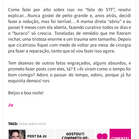
Como falei por alto sobre isso no “fato do STF”, resolvi
explicar…Nunca gostei de peito grande e, anos atrás, decidi
fazer a redução, mas foi terrível… A mama direta “abriu” e eu
passei 9 meses com ela aberta, fazendo curativo todos os dias e
o “buraco” só crescia. Toneladas de remédio que me fizeram
inchar, uma tristeza enorme e um trauma sem tamanho. Depois
que cicatrizou fiquei com medo de voltar pra mesa de cirurgia
pra fazer a reparação, tanto que só vou fazer isso agora.
Tem dezenas de outros fatos engraçados, alguns absurdos, e
prometo fazer posts com eles, tá? E
cês
viram como o tempo foi
bom comigo? Adoro o passar do tempo, adoro, porque já fui
esquisita demais! rsrs
Beijos e boa noite!
Ju
TAGS:
fatos sobre mim
GOSTOU?!
POST DA
JU
COMPARTILHE:
7
COMENTE!