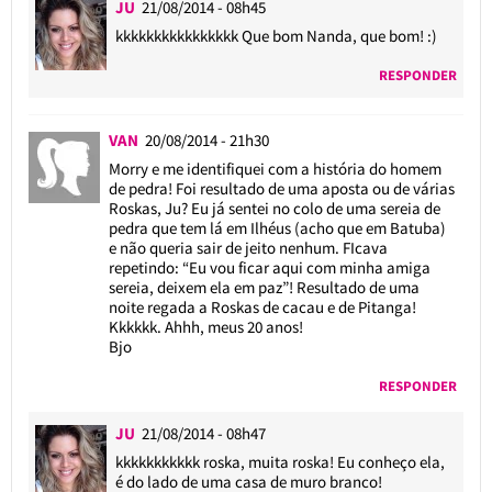
JU
21/08/2014 - 08h45
kkkkkkkkkkkkkkkk Que bom Nanda, que bom! :)
RESPONDER
VAN
20/08/2014 - 21h30
Morry e me identifiquei com a história do homem
de pedra! Foi resultado de uma aposta ou de várias
Roskas, Ju? Eu já sentei no colo de uma sereia de
pedra que tem lá em Ilhéus (acho que em Batuba)
e não queria sair de jeito nenhum. FIcava
repetindo: “Eu vou ficar aqui com minha amiga
sereia, deixem ela em paz”! Resultado de uma
noite regada a Roskas de cacau e de Pitanga!
Kkkkkk. Ahhh, meus 20 anos!
Bjo
RESPONDER
JU
21/08/2014 - 08h47
kkkkkkkkkkk roska, muita roska! Eu conheço ela,
é do lado de uma casa de muro branco!