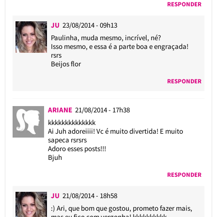
RESPONDER
JU
23/08/2014 - 09h13
Paulinha, muda mesmo, incrível, né?
Isso mesmo, e essa é a parte boa e engraçada!
rsrs
Beijos flor
RESPONDER
ARIANE
21/08/2014 - 17h38
kkkkkkkkkkkkkk
Ai Juh adoreiiii! Vc é muito divertida! E muito
sapeca rsrsrs
Adoro esses posts!!!
Bjuh
RESPONDER
JU
21/08/2014 - 18h58
:) Ari, que bom que gostou, prometo fazer mais,
mas eu fico com vergonha! kkkkkkkkkk