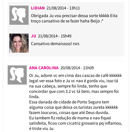
LIDIAN
21/08/2014 - 13h11
Obrigada Ju vou precisar dessa sorte kkkkk Eita
troço cansativo de se fazer haha Beijo :*
JU
21/08/2014 - 15h49
Cansativo demaisssss! rsrs
ANA CAROLINA
20/08/2014 - 21h09
Oi Ju, adorei vc em cima das cascas de café kkkkkk
legal ver essa foto e Ju vc nao é gorda viu, isso tá
na sua cabeça, sempre foi linda, tenho que
concordar que com 3.2 vc tá bem, mas sempre foi
linda.
Essa danada de cidade de Porto Seguro tem
alguma coisa que deixa os turistas zureta kkkkkk
fazem loucuras, coisas que até Deus duvida.
Eu tambem fiz redução de mama e nao fiquei
satisfeita, ficou com cicatriz grosseira pq inflamou,
é triste viu Ju.