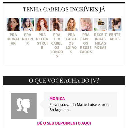
TENHA CABELOS INCRÍVEIS JÁ
PRA
PRA
PRA
PRA
PRA
PRA
RECEIT
PENTE
HIDRAT
NUTRI
RECON
TER
CABEL
CABEL
INHAS
ADOS
AR
R
STRUI
CABEL
OS
OS
MILAG
R
OS
LOIRO
RESSE
ROSAS
LONGO
S
CADOS
S
O QUE VOCÊ ACHA DO JV?
MONICA
Fiz a escova da Marie Luise e amei.
Só faço ela.
DÊ O SEU DEPOIMENTO AQUI