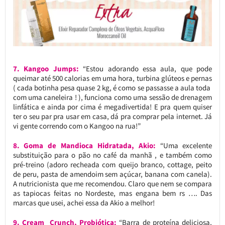
7. Kangoo Jumps:
“Estou adorando essa aula, que pode
queimar até 500 calorias em uma hora, turbina glúteos e pernas
( cada botinha pesa quase 2 kg, é como se passasse a aula toda
com uma caneleira ! ), funciona como uma sessão de drenagem
linfática e ainda por cima é megadivertida! E pra quem quiser
ter o seu par pra usar em casa, dá pra comprar pela internet. Já
vi gente correndo com o Kangoo na rua!”
8. Goma de Mandioca Hidratada, Akio:
“Uma excelente
substituição para o pão no café da manhã , e também como
pré-treino (adoro recheada com queijo branco, cottage, peito
de peru, pasta de amendoim sem açúcar, banana com canela).
A nutricionista que me recomendou. Claro que nem se compara
as tapiocas feitas no Nordeste, mas engana bem rs …. Das
marcas que usei, achei essa da Akio a melhor!
9. Cream Crunch, Probiótica:
“Barra de proteína deliciosa,