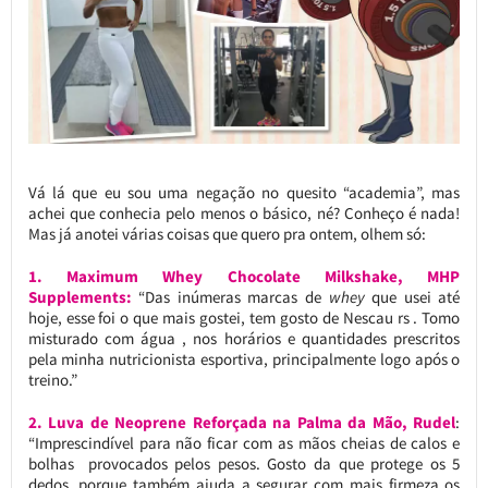
Vá lá que eu sou uma negação no quesito “academia”, mas
achei que conhecia pelo menos o básico, né? Conheço é nada!
Mas já anotei várias coisas que quero pra ontem, olhem só:
1. Maximum Whey Chocolate Milkshake, MHP
Supplements:
“Das inúmeras marcas de
whey
que usei até
hoje, esse foi o que mais gostei, tem gosto de Nescau rs . Tomo
misturado com água , nos horários e quantidades prescritos
pela minha nutricionista esportiva, principalmente logo após o
treino.”
2. Luva de Neoprene Reforçada na Palma da Mão, Rudel
:
“Imprescindível para não ficar com as mãos cheias de calos e
bolhas provocados pelos pesos. Gosto da que protege os 5
dedos, porque também ajuda a segurar com mais firmeza os