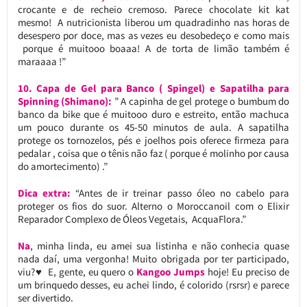
crocante e de recheio cremoso. Parece chocolate kit kat
mesmo! A nutricionista liberou um quadradinho nas horas de
desespero por doce, mas as vezes eu desobedeço e como mais
porque é muitooo boaaa! A de torta de limão também é
maraaaa !”
10. Capa de Gel para Banco ( Spingel) e Sapatilha para
Spinning (Shimano):
” A capinha de gel protege o bumbum do
banco da bike que é muitooo duro e estreito, então machuca
um pouco durante os 45-50 minutos de aula. A sapatilha
protege os tornozelos, pés e joelhos pois oferece firmeza para
pedalar , coisa que o tênis não faz ( porque é molinho por causa
do amortecimento) .”
Dica extra:
“Antes de ir treinar passo óleo no cabelo para
proteger os fios do suor. Alterno o Moroccanoil com o Elixir
Reparador Complexo de Óleos Vegetais, AcquaFlora.”
Na
, minha linda, eu amei sua listinha e não conhecia quase
nada daí, uma vergonha! Muito obrigada por ter participado,
viu?♥ E, gente, eu quero o
Kangoo Jumps
hoje! Eu preciso de
um brinquedo desses, eu achei lindo, é colorido (rsrsr) e parece
ser divertido.