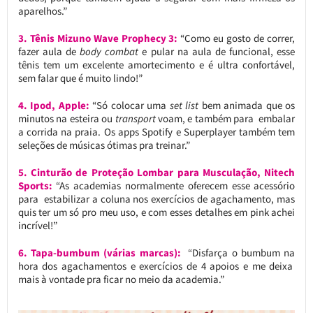
aparelhos.”
3. Tênis Mizuno Wave Prophecy 3:
“Como eu gosto de correr,
fazer aula de
body combat
e pular na aula de funcional, esse
tênis tem um excelente amortecimento e é ultra confortável,
sem falar que é muito lindo!”
4. Ipod, Apple:
“Só colocar uma
set list
bem animada que os
minutos na esteira ou
transport
voam, e também para embalar
a corrida na praia. Os apps Spotify e Superplayer também tem
seleções de músicas ótimas pra treinar.”
5. Cinturão de Proteção Lombar para Musculação, Nitech
Sports:
“As academias normalmente oferecem esse acessório
para estabilizar a coluna nos exercícios de agachamento, mas
quis ter um só pro meu uso, e com esses detalhes em pink achei
incrível!”
6. Tapa-bumbum (várias marcas):
“Disfarça o bumbum na
hora dos agachamentos e exercícios de 4 apoios e me deixa
mais à vontade pra ficar no meio da academia.”