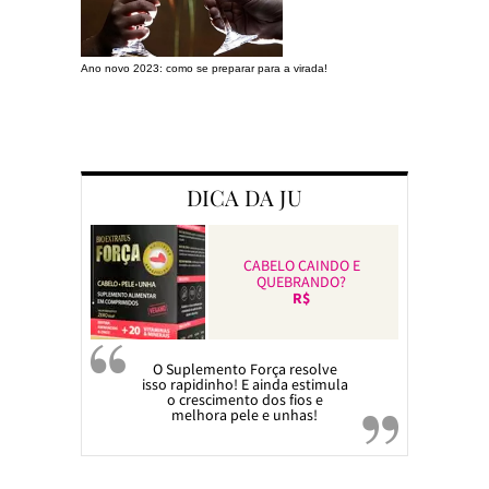
Ano novo 2023: como se preparar para a virada!
Preparando a c
DICA DA JU
CABELO CAINDO E
QUEBRANDO?
R$
O Suplemento Força resolve
isso rapidinho! E ainda estimula
o crescimento dos fios e
melhora pele e unhas!