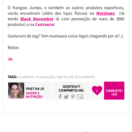
O Kangoo Jumps, e também os outros produtos esportivos,
vocês encontram (além das lojas físicas) na
Netshoes
(tá
tendo
Black November
lá com promoção de mais de 3000
produtos) e na
Centauro
!
Gostaram da tag? Tem muitaaaa coisa legal chegando por aí! ;)
Beijos
Ju
TAGS:
academia
,
musculação
,
top 10
,
top 10 academia
GOSTOU?!
POST DA
JU
COMPARTILHE:
0
COMENTE!
SAÚDE E
(15)
NUTRIÇÃO