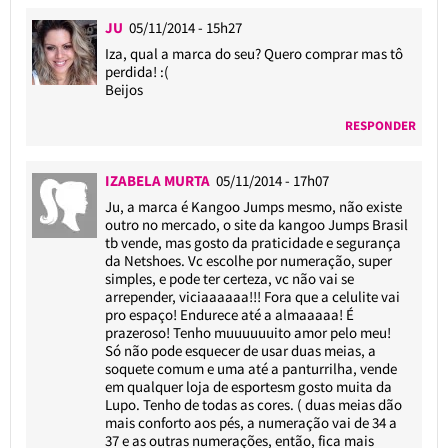
JU
05/11/2014 - 15h27
Iza, qual a marca do seu? Quero comprar mas tô
perdida! :(
Beijos
RESPONDER
IZABELA MURTA
05/11/2014 - 17h07
Ju, a marca é Kangoo Jumps mesmo, não existe
outro no mercado, o site da kangoo Jumps Brasil
tb vende, mas gosto da praticidade e segurança
da Netshoes. Vc escolhe por numeração, super
simples, e pode ter certeza, vc não vai se
arrepender, viciaaaaaa!!! Fora que a celulite vai
pro espaço! Endurece até a almaaaaa! É
prazeroso! Tenho muuuuuuito amor pelo meu!
Só não pode esquecer de usar duas meias, a
soquete comum e uma até a panturrilha, vende
em qualquer loja de esportesm gosto muita da
Lupo. Tenho de todas as cores. ( duas meias dão
mais conforto aos pés, a numeração vai de 34 a
37 e as outras numerações, então, fica mais