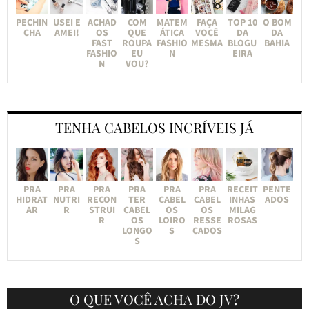
PECHIN
USEI E
ACHAD
COM
MATEM
FAÇA
TOP 10
O BOM
CHA
AMEI!
OS
QUE
ÁTICA
VOCÊ
DA
DA
FAST
ROUPA
FASHIO
MESMA
BLOGU
BAHIA
FASHIO
EU
N
EIRA
N
VOU?
TENHA CABELOS INCRÍVEIS JÁ
PRA
PRA
PRA
PRA
PRA
PRA
RECEIT
PENTE
HIDRAT
NUTRI
RECON
TER
CABEL
CABEL
INHAS
ADOS
AR
R
STRUI
CABEL
OS
OS
MILAG
R
OS
LOIRO
RESSE
ROSAS
LONGO
S
CADOS
S
O QUE VOCÊ ACHA DO JV?