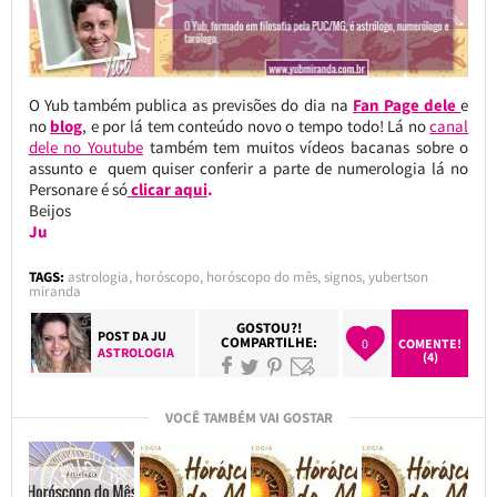
O Yub também publica as previsões do dia na
Fan Page dele
e
no
blog
, e por lá tem conteúdo novo o tempo todo! Lá no
canal
dele no Youtube
também tem muitos vídeos bacanas sobre o
assunto e quem quiser conferir a parte de numerologia lá no
Personare é só
clicar aqui
.
Beijos
Ju
TAGS:
astrologia
,
horóscopo
,
horóscopo do mês
,
signos
,
yubertson
miranda
GOSTOU?!
POST DA
JU
COMPARTILHE:
0
COMENTE!
ASTROLOGIA
(4)
VOCÊ TAMBÉM VAI GOSTAR