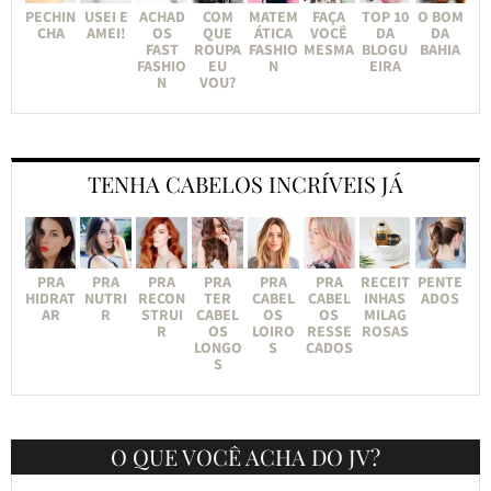
PECHIN
USEI E
ACHAD
COM
MATEM
FAÇA
TOP 10
O BOM
CHA
AMEI!
OS
QUE
ÁTICA
VOCÊ
DA
DA
FAST
ROUPA
FASHIO
MESMA
BLOGU
BAHIA
FASHIO
EU
N
EIRA
N
VOU?
TENHA CABELOS INCRÍVEIS JÁ
PRA
PRA
PRA
PRA
PRA
PRA
RECEIT
PENTE
HIDRAT
NUTRI
RECON
TER
CABEL
CABEL
INHAS
ADOS
AR
R
STRUI
CABEL
OS
OS
MILAG
R
OS
LOIRO
RESSE
ROSAS
LONGO
S
CADOS
S
O QUE VOCÊ ACHA DO JV?