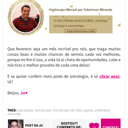
Que fevereiro seja um mês incrível pra nós, que traga muitas
coisas boas e muitas chances de sermos cada vez melhores,
porque no fim é isso, a vida tá aí cheia de oportunidades, cabe a
nós tirar o melhor proveito de cada uma delas!
E se quiser conferir mais posts de astrologia, é só
clicar aqui
,
tá?
Beijos,
Ju♥
TAGS:
astrologia
,
horóscopo
,
horóscopo do mês
,
signos
,
yubertson
miranda
GOSTOU?!
POST DA
JU
COMPARTILHE:
13
COMENTE!