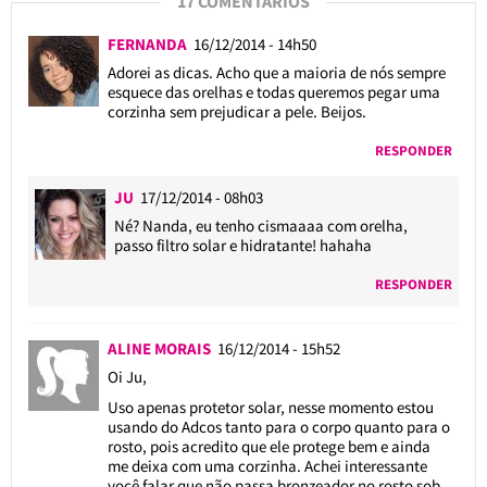
17 COMENTÁRIOS
FERNANDA
16/12/2014 - 14h50
Adorei as dicas. Acho que a maioria de nós sempre
esquece das orelhas e todas queremos pegar uma
corzinha sem prejudicar a pele. Beijos.
RESPONDER
JU
17/12/2014 - 08h03
Né? Nanda, eu tenho cismaaaa com orelha,
passo filtro solar e hidratante! hahaha
RESPONDER
ALINE MORAIS
16/12/2014 - 15h52
Oi Ju,
Uso apenas protetor solar, nesse momento estou
usando do Adcos tanto para o corpo quanto para o
rosto, pois acredito que ele protege bem e ainda
me deixa com uma corzinha. Achei interessante
você falar que não passa bronzeador no rosto sob