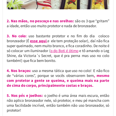
2. Nas mãos, no pescoço e nas orelhas:
são os 3 que “gritam”
a idade, então uso muito protetor e nada de bronzeador.
3. No colo:
uso bastante protetor e no fim do dia coloco
bronzeador (É
esse aqui
e ele tem proteção solar), daí não fica
super queimado, nem muito branco, e fica coradinho. De noite é
só colocar um iluminador (
o do Boti é ótimo
e tô amando o Leg
Shine, da Victoria´s Secret, que é pra perna mas uso no colo
também!) que fica bem bonito.
4. Nos braços:
uso a mesma tática que uso no colo! E não fico
de “várias cores”, porque se vocês observarem bem
, mesmo
com protetor a gente se queima, e queima mais na parte
de cima do corpo, principalmente costas e braços.
5. Nos pés e joelhos:
o joelho é uma área mais escura, então
não aplico bronzeador nele, só protetor, e meu pé mancha com
uma facilidade incrível, então também não uso bronzeador, só
protetor!