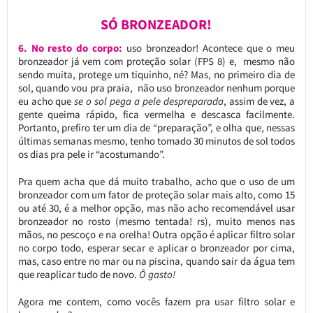
SÓ BRONZEADOR!
6. No resto do corpo:
uso bronzeador! Acontece que o meu
bronzeador já vem com proteção solar (FPS 8) e, mesmo não
sendo muita, protege um tiquinho, né? Mas, no primeiro dia de
sol, quando vou pra praia, não uso bronzeador nenhum porque
eu acho que
se o sol pega a pele despreparada
, assim de vez, a
gente queima rápido, fica vermelha e descasca facilmente.
Portanto, prefiro ter um dia de “preparação”, e olha que, nessas
últimas semanas mesmo, tenho tomado 30 minutos de sol todos
os dias pra pele ir “acostumando”.
Pra quem acha que dá muito trabalho, acho que o uso de um
bronzeador com um fator de proteção solar mais alto, como 15
ou até 30, é a melhor opção, mas não acho recomendável usar
bronzeador no rosto (mesmo tentada! rs), muito menos nas
mãos, no pescoço e na orelha! Outra opção é aplicar filtro solar
no corpo todo, esperar secar e aplicar o bronzeador por cima,
mas, caso entre no mar ou na piscina, quando sair da água tem
que reaplicar tudo de novo.
Ô gasto!
Agora me contem, como vocês fazem pra usar filtro solar e