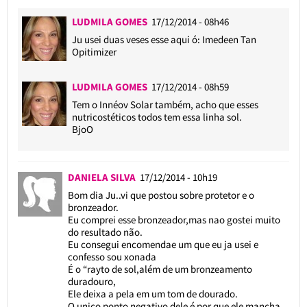
LUDMILA GOMES
17/12/2014 - 08h46
Ju usei duas veses esse aqui ó: Imedeen Tan
Opitimizer
LUDMILA GOMES
17/12/2014 - 08h59
Tem o Innéov Solar também, acho que esses
nutricostéticos todos tem essa linha sol.
BjoO
DANIELA SILVA
17/12/2014 - 10h19
Bom dia Ju..vi que postou sobre protetor e o
bronzeador.
Eu comprei esse bronzeador,mas nao gostei muito
do resultado não.
Eu consegui encomendae um que eu ja usei e
confesso sou xonada
É o “rayto de sol,além de um bronzeamento
duradouro,
Ele deixa a pela em um tom de dourado.
O unico ponto negativo dele é por que ele mancha