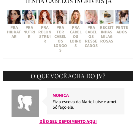
TENHA CABELOS INCRÍVEIS JÁ
PRA
PRA
PRA
PRA
PRA
PRA
RECEIT
PENTE
HIDRAT
NUTRI
RECON
TER
CABEL
CABEL
INHAS
ADOS
AR
R
STRUI
CABEL
OS
OS
MILAG
R
OS
LOIRO
RESSE
ROSAS
LONGO
S
CADOS
S
O QUE VOCÊ ACHA DO JV?
MONICA
Fiz a escova da Marie Luise e amei.
Só faço ela.
DÊ O SEU DEPOIMENTO AQUI