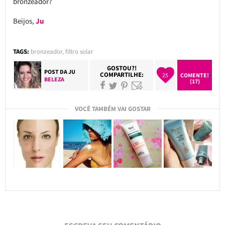
bronzeador?
Beijos,
Ju
TAGS:
bronzeador
,
filtro solar
GOSTOU?!
POST DA
JU
COMPARTILHE:
25
COMENTE!
BELEZA
(17)
VOCÊ TAMBÉM VAI GOSTAR