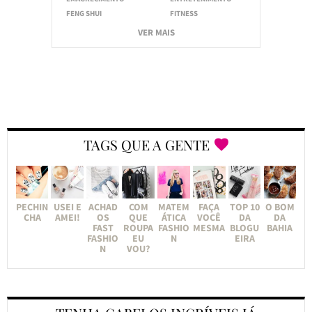
FENG SHUI
FITNESS
VER MAIS
TAGS QUE A GENTE
PECHIN
USEI E
ACHAD
COM
MATEM
FAÇA
TOP 10
O BOM
CHA
AMEI!
OS
QUE
ÁTICA
VOCÊ
DA
DA
FAST
ROUPA
FASHIO
MESMA
BLOGU
BAHIA
FASHIO
EU
N
EIRA
N
VOU?