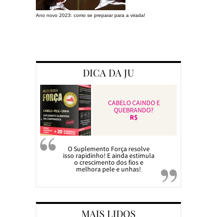
Ano novo 2023: como se preparar para a virada!
Preparando a c
DICA DA JU
CABELO CAINDO E
QUEBRANDO?
R$
O Suplemento Força resolve
isso rapidinho! E ainda estimula
o crescimento dos fios e
melhora pele e unhas!
MAIS LIDOS