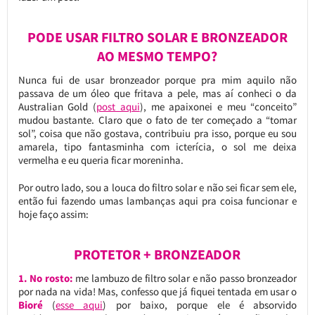
PODE USAR FILTRO SOLAR E BRONZEADOR
AO MESMO TEMPO?
Nunca fui de usar bronzeador porque pra mim aquilo não
passava de um óleo que fritava a pele, mas aí conheci o da
Australian Gold (
post aqui
), me apaixonei e meu “conceito”
mudou bastante. Claro que o fato de ter começado a “tomar
sol”, coisa que não gostava, contribuiu pra isso, porque eu sou
amarela, tipo fantasminha com icterícia, o sol me deixa
vermelha e eu queria ficar moreninha.
Por outro lado, sou a louca do filtro solar e não sei ficar sem ele,
então fui fazendo umas lambanças aqui pra coisa funcionar e
hoje faço assim:
PROTETOR + BRONZEADOR
1. No rosto:
me lambuzo de filtro solar e não passo bronzeador
por nada na vida! Mas, confesso que já fiquei tentada em usar o
Bioré
(
esse aqui
) por baixo, porque ele é absorvido