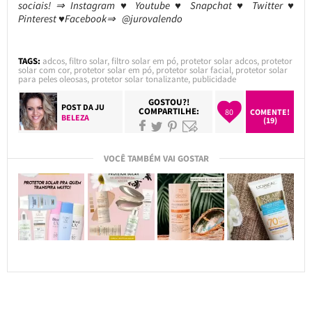
sociais! ⇒ Instagram ♥ Youtube ♥ Snapchat ♥ Twitter ♥
Pinterest ♥Facebook⇒ @jurovalendo
TAGS:
adcos
,
filtro solar
,
filtro solar em pó
,
protetor solar adcos
,
protetor
solar com cor
,
protetor solar em pó
,
protetor solar facial
,
protetor solar
para peles oleosas
,
protetor solar tonalizante
,
publicidade
GOSTOU?!
POST DA
JU
COMPARTILHE:
80
COMENTE!
BELEZA
(19)
VOCÊ TAMBÉM VAI GOSTAR