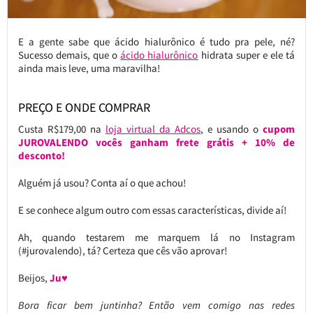
E a gente sabe que ácido hialurônico é tudo pra pele, né?
Sucesso demais, que o
ácido hialurônico
hidrata super e ele tá
ainda mais leve, uma maravilha!
PREÇO E ONDE COMPRAR
Custa R$179,00 na
loja virtual da Adcos
, e usando o
cupom
JUROVALENDO vocês ganham frete grátis + 10% de
desconto!
Alguém já usou? Conta aí o que achou!
E se conhece algum outro com essas características, divide aí!
Ah, quando testarem me marquem lá no Instagram
(#jurovalendo), tá? Certeza que cês vão aprovar!
Beijos,
Ju♥
Bora ficar bem juntinha? Então vem comigo nas redes