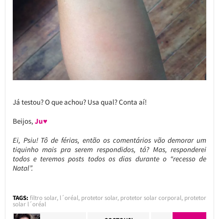
Já testou? O que achou? Usa qual? Conta aí!
Beijos,
Ju♥
Ei, Psiu! Tô de férias, então os comentários vão demorar um
tiquinho mais pra serem respondidos, tá? Mas, responderei
todos e teremos posts todos os dias durante o “recesso de
Natal”.
TAGS:
filtro solar
,
l´oréal
,
protetor solar
,
protetor solar corporal
,
protetor
solar l´oréal