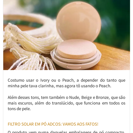
Costumo usar o Ivory ou o Peach, a depender do tanto que
minha pele tava clarinha, mas agora tô usando o Peach.
Além desses tons, tem também o Nude, Beige e Bronze, que são
mais escuros, além do translúcido, que funciona em todos os
tons de pele.
FILTRO SOLAR EM PÓ ADCOS: VAMOS AOS FATOS!
O produto vem numa daquelas embalagens de pó compacto,