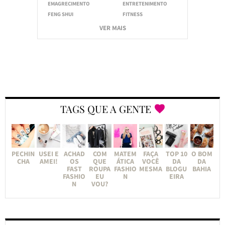
EMAGRECIMENTO
ENTRETENIMENTO
FENG SHUI
FITNESS
VER MAIS
TAGS QUE A GENTE
PECHIN
USEI E
ACHAD
COM
MATEM
FAÇA
TOP 10
O BOM
CHA
AMEI!
OS
QUE
ÁTICA
VOCÊ
DA
DA
FAST
ROUPA
FASHIO
MESMA
BLOGU
BAHIA
FASHIO
EU
N
EIRA
N
VOU?