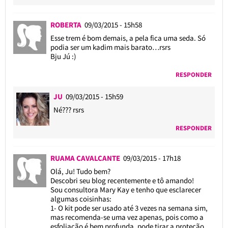
ROBERTA
09/03/2015 - 15h58
Esse trem é bom demais, a pela fica uma seda. Só
podia ser um kadim mais barato…rsrs
Bju Jú :)
RESPONDER
JU
09/03/2015 - 15h59
Né??? rsrs
RESPONDER
RUAMA CAVALCANTE
09/03/2015 - 17h18
Olá, Ju! Tudo bem?
Descobri seu blog recentemente e tô amando!
Sou consultora Mary Kay e tenho que esclarecer
algumas coisinhas:
1- O kit pode ser usado até 3 vezes na semana sim,
mas recomenda-se uma vez apenas, pois como a
esfoliação é bem profunda, pode tirar a proteção