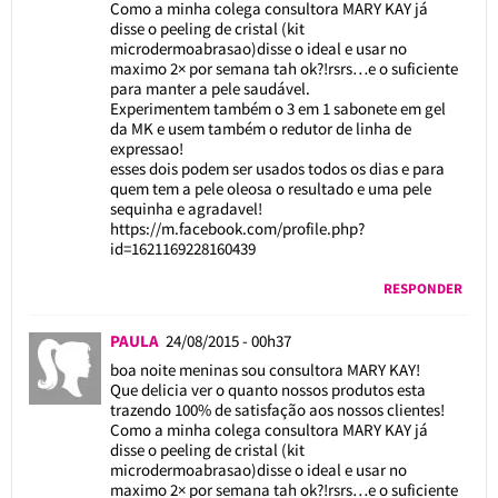
Como a minha colega consultora MARY KAY já
disse o peeling de cristal (kit
microdermoabrasao)disse o ideal e usar no
maximo 2× por semana tah ok?!rsrs…e o suficiente
para manter a pele saudável.
Experimentem também o 3 em 1 sabonete em gel
da MK e usem também o redutor de linha de
expressao!
esses dois podem ser usados todos os dias e para
quem tem a pele oleosa o resultado e uma pele
sequinha e agradavel!
https://m.facebook.com/profile.php?
id=1621169228160439
RESPONDER
PAULA
24/08/2015 - 00h37
boa noite meninas sou consultora MARY KAY!
Que delicia ver o quanto nossos produtos esta
trazendo 100% de satisfação aos nossos clientes!
Como a minha colega consultora MARY KAY já
disse o peeling de cristal (kit
microdermoabrasao)disse o ideal e usar no
maximo 2× por semana tah ok?!rsrs…e o suficiente