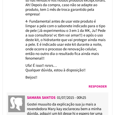
só nas vendas e nos nossos produtos excepcionais.
Ah! Depois da compra, caso não se adapte ao
produto, tem 1 mês de troca garantido pela
empresa!
4- Fundamental antes de usar este produto é
limpar a pele com o sabonete indicado para o tipo
de pele (Jà experimentou o 3 em 1 da MK, Ju? Pede
a sua consultora! vc tbm vai amar!!) e após o uso
deste kit, o hidratante que vai proteger ainda mais
a pele. E é indicado usar este kit durante a noite,
onde ocorre o processo de renovação celular,
então no outro dia o resultado fica ainda mais
fenomenal!!
Ufa! É isso!! rsrsrs…
Qualquer dúvida, estou à disposição!!
Beijos!!
RESPONDER
SAMARA SANTOS
01/07/2015 - 00h25
Gostei muuuito da explicação sua ju mais a
revendedora Mary kay esclareceu bem a minha
dúvida, adquiri um kit desse hj e espero ter uma