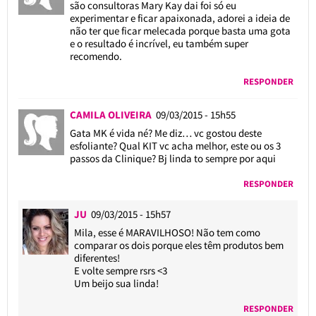
são consultoras Mary Kay dai foi só eu
experimentar e ficar apaixonada, adorei a ideia de
não ter que ficar melecada porque basta uma gota
e o resultado é incrível, eu também super
recomendo.
RESPONDER
CAMILA OLIVEIRA
09/03/2015 - 15h55
Gata MK é vida né? Me diz… vc gostou deste
esfoliante? Qual KIT vc acha melhor, este ou os 3
passos da Clinique? Bj linda to sempre por aqui
RESPONDER
JU
09/03/2015 - 15h57
Mila, esse é MARAVILHOSO! Não tem como
comparar os dois porque eles têm produtos bem
diferentes!
E volte sempre rsrs <3
Um beijo sua linda!
RESPONDER