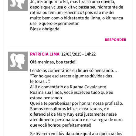
Jú, irei adquirir o kit, mas tira só uma dúvida,
depois que vc usa o kit vc passa seu hidratante de
rotina ou tem um especifico? pois não me dei
muito bem com o hidratante da linha, o kit nunca
usei e quero experimentar.
Bjos e obrigada.
RESPONDER
PATRICIA LIMA
12/03/2015 - 14h22
Olá meninas, boa tarde!!
Lendo os comentários eu fiquei só pensando…
“Tenho que esclarecer algumas dúvidas das
leitoras…”.
Aí lí o comentário da Ruama Cavalcante.
Ruama sua linda, você escreveu tudo que eu
estava pensando.
Queria te parabenizar por honrar nossa profissão.
Somos consultoras felizes e realizadas, e o
diferencial da Mary Kay está justamente nesse
atendimento personalizado e nessa regra de ouro
que você honrou perfeitamente!!
Se tiverem em dúvida sobre qual a sequência dos