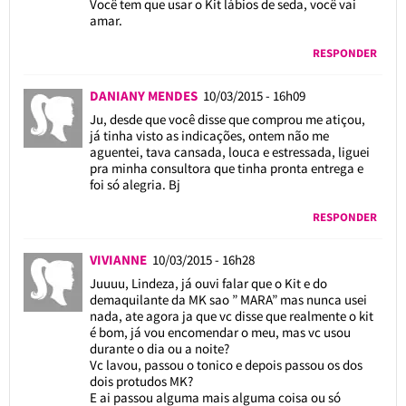
Você tem que usar o Kit lábios de seda, você vai
amar.
RESPONDER
DANIANY MENDES
10/03/2015 - 16h09
Ju, desde que você disse que comprou me atiçou,
já tinha visto as indicações, ontem não me
aguentei, tava cansada, louca e estressada, liguei
pra minha consultora que tinha pronta entrega e
foi só alegria. Bj
RESPONDER
VIVIANNE
10/03/2015 - 16h28
Juuuu, Lindeza, já ouvi falar que o Kit e do
demaquilante da MK sao ” MARA” mas nunca usei
nada, ate agora ja que vc disse que realmente o kit
é bom, já vou encomendar o meu, mas vc usou
durante o dia ou a noite?
Vc lavou, passou o tonico e depois passou os dos
dois protudos MK?
E ai passou alguma mais alguma coisa ou só