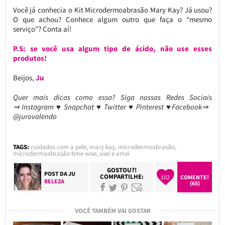
Você já conhecia o Kit Microdermoabrasão Mary Kay? Já usou?
O que achou? Conhece algum outro que faça o “mesmo
serviço”? Conta aí!
P.S: se você usa algum tipo de ácido, não use esses
produtos!
Beijos,
Ju
Quer mais dicas como essa?
Siga nossas Redes Sociais
⇒ Instagram ♥ Snapchat ♥ Twitter ♥ Pinterest ♥Facebook⇒
@jurovalendo
TAGS:
cuidados com a pele
,
mary kay
,
microdermoabrasão
,
microdermoabrasão time wise
,
usei e amei
GOSTOU?!
POST DA
JU
COMPARTILHE:
102
COMENTE!
BELEZA
(65)
VOCÊ TAMBÉM VAI GOSTAR