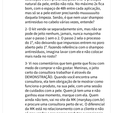
natural da pele, então não rola. No máximo 2x fica
bom, com o espaço de 48h entre cada aplicação,
mas só se a pele estiver precisando muuuuuuito
daquela limpeza. Senão, é que nem usar shampoo
antiresiduo no cabelo várias vezes, entende?
2- O kit vende-se separadamente sim, mas não se
pode de jeito nenhum, jamais, nunca nunquinha
usar o passo 1 sem o 2. O passo 2 sela o processo
do 1º, não deixando que impurezas entrem no poro
aberto pelo 1º. Fazendo referência com o shampoo
antiresíduos, imagina lavar com ele e não colocar
mais nada no rosto?
3- Vi nos comentários que tem gente que ficou com
medo de comprar e não gostar. Meninas, o jeito
certo da consultora trabalhar é através da
DEMONSTRAÇÃO. Quando você encontra uma
consultora, ela tem obrigação de te mostrar como
funciona o produto, na sua pele, com uma sessão
de cuidados com a pele. Quem já tem uma e não
ganhou esse momento, marque com ela. Quem
ainda não tem, vai no site da MK (marykay.com.br)
e procure uma consultora perto de vc. O diferencial
da MK está no relacionamento com a cliente e não