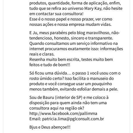
produtos, quantidade, forma de aplicação, enfim,
tudo que se refira ao universo Mary Kay, não hesite
em contactar sua consultora!
Esse é o nosso papel e nosso prazer, ver como
nossas ações e nossa empresa mudam vidas.
E Ju, meus parabéns pelo blog maravilhoso, não-
tendencioso, honesto, sincero e transparente.
Quando consultamos um serviço informativo na
internet procuramos exatamente isso: informações
reais e claras.
Resenha muito bem escrita, testes muito bem
feitos e tudo de bom!!!
Só ficou uma dúvida… o passo 1 você usou com o
rosto úmido certo? Isso facilita o manuseio do
produto e você consegue usar um pouquinho
menos também, evitando esfoliar demais a pele.
Sou de Bauru (interior de SP) e me coloco à
disposição para quem ainda não tem uma
consultora aqui na região ok?
http://www.facebook.com/pallimma
Email:
patricia.lima@pglconsult.com.br
Bjus e Deus abençoe!!!