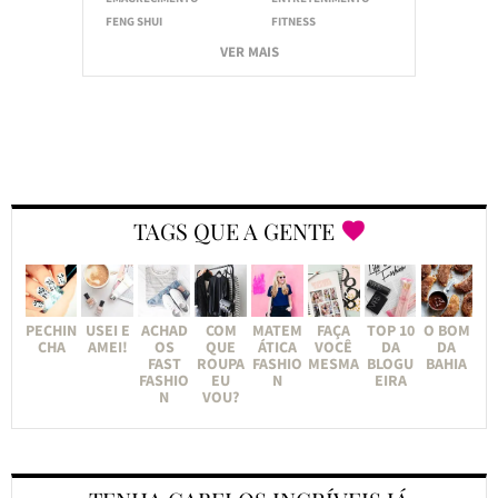
FENG SHUI
FITNESS
VER MAIS
TAGS QUE A GENTE
PECHIN
USEI E
ACHAD
COM
MATEM
FAÇA
TOP 10
O BOM
CHA
AMEI!
OS
QUE
ÁTICA
VOCÊ
DA
DA
FAST
ROUPA
FASHIO
MESMA
BLOGU
BAHIA
FASHIO
EU
N
EIRA
N
VOU?