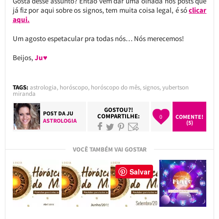
Gosta desse assunto? Então vem dar uma olhada nos posts que
já fiz por aqui sobre os signos, tem muita coisa legal, é só
clicar
aqui.
Um agosto espetacular pra todas nós… Nós merecemos!
Beijos,
Ju♥
TAGS:
astrologia
,
horóscopo
,
horóscopo do mês
,
signos
,
yubertson
miranda
GOSTOU?!
POST DA
JU
COMPARTILHE:
0
COMENTE!
ASTROLOGIA
(5)
VOCÊ TAMBÉM VAI GOSTAR
Salvar