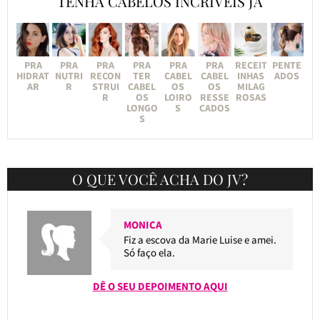
TENHA CABELOS INCRÍVEIS JÁ
PRA
PRA
PRA
PRA
PRA
PRA
RECEIT
PENTE
HIDRAT
NUTRI
RECON
TER
CABEL
CABEL
INHAS
ADOS
AR
R
STRUI
CABEL
OS
OS
MILAG
R
OS
LOIRO
RESSE
ROSAS
LONGO
S
CADOS
S
O QUE VOCÊ ACHA DO JV?
MONICA
Fiz a escova da Marie Luise e amei.
Só faço ela.
DÊ O SEU DEPOIMENTO AQUI