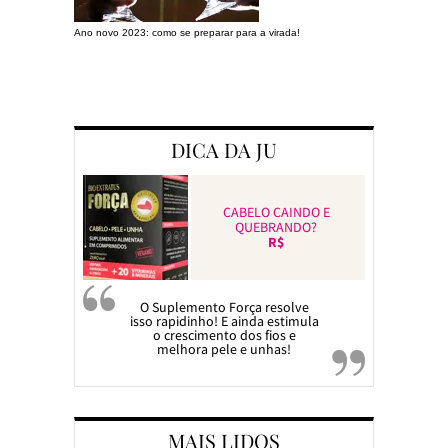
Ano novo 2023: como se preparar para a virada!
Preparando a c
DICA DA JU
CABELO CAINDO E
QUEBRANDO?
R$
O Suplemento Força resolve
isso rapidinho! E ainda estimula
o crescimento dos fios e
melhora pele e unhas!
MAIS LIDOS