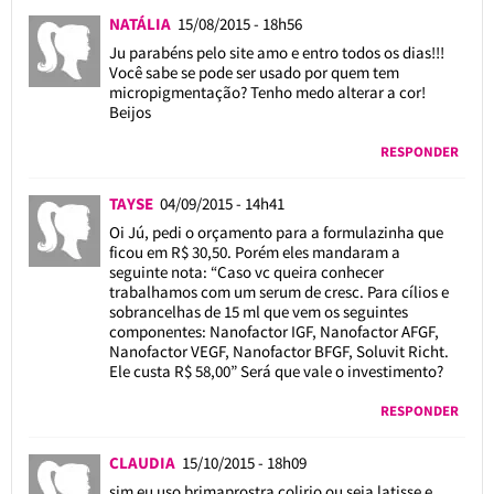
NATÁLIA
15/08/2015 - 18h56
Ju parabéns pelo site amo e entro todos os dias!!!
Você sabe se pode ser usado por quem tem
micropigmentação? Tenho medo alterar a cor!
Beijos
RESPONDER
TAYSE
04/09/2015 - 14h41
Oi Jú, pedi o orçamento para a formulazinha que
ficou em R$ 30,50. Porém eles mandaram a
seguinte nota: “Caso vc queira conhecer
trabalhamos com um serum de cresc. Para cílios e
sobrancelhas de 15 ml que vem os seguintes
componentes: Nanofactor IGF, Nanofactor AFGF,
Nanofactor VEGF, Nanofactor BFGF, Soluvit Richt.
Ele custa R$ 58,00” Será que vale o investimento?
RESPONDER
CLAUDIA
15/10/2015 - 18h09
sim eu uso brimaprostra colirio ou seja latisse e