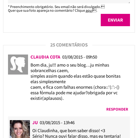
* Preenchimento obrigatório. Seu email não será divulgado.
Quer que sua foto apareça no comentário? Clique
aqui
.
25 COMENTÁRIOS
CLAUDIA COTA
03/08/2015 - 09h50
Bom dia, ju!!! amo o seu blog…ju minhas
sobrancelhas caem,
simples assim quando elas estão quase bonitas
elas simplesmente
caem, e fica com falhas enormes (chora::'(:’:-()
essa fórmula pode me ajudar?obrigada por vc
existir(aplausos).
RESPONDER
JU
03/08/2015 - 13h46
Oi Claudinha, que bom saber disso! <3
Sério? Nunca ouvi falar disso, mas eu tentaria!