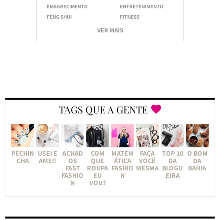
EMAGRECIMENTO
ENTRETENIMENTO
FENG SHUI
FITNESS
VER MAIS
TAGS QUE A GENTE
PECHIN
USEI E
ACHAD
COM
MATEM
FAÇA
TOP 10
O BOM
CHA
AMEI!
OS
QUE
ÁTICA
VOCÊ
DA
DA
FAST
ROUPA
FASHIO
MESMA
BLOGU
BAHIA
FASHIO
EU
N
EIRA
N
VOU?