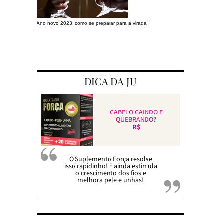
Ano novo 2023: como se preparar para a virada!
Preparando a c
DICA DA JU
CABELO CAINDO E
QUEBRANDO?
R$
O Suplemento Força resolve
isso rapidinho! E ainda estimula
o crescimento dos fios e
melhora pele e unhas!