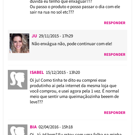
dúvida eu tenho que enxaguar???
Ou passo o produto e posso passar o dia com ele
sair na rua no sol etc???
RESPONDER
JU
29/11/2015 - 17h29
Não enxágua não, pode continuar com ele!
RESPONDER
ISABEL
15/12/2015 - 13h20
Oi ju! Como tinha te dito eu comprei esse
produtinho ai pela internet da mesma loja que
você comprou, e usei agora pela 1 vez. É normal
meio que sentir uma queimaçãozinha beeem de
leve???
RESPONDER
BIA
02/04/2016 - 15h18
Oi, Jú ,td bem? Eu estou com uma falha na minha