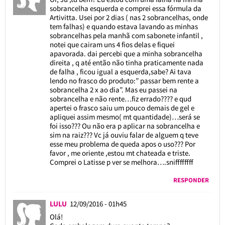
sobrancelha esquerda e comprei essa fórmula da
Artivitta. Usei por 2 dias ( nas 2 sobrancelhas, onde
tem falhas) e quando estava lavando as minhas
sobrancelhas pela manhã com sabonete infantil ,
notei que cairam uns 4 fios delas e fiquei
apavorada. dai percebi que a minha sobrancelha
direita , q até então não tinha praticamente nada
de falha , ficou igual a esquerda,sabe? Ai tava
lendo no frasco do produto:” passar bem rente a
sobrancelha 2 x ao dia”. Mas eu passei na
sobrancelha e não rente…fiz errado???? e qud
apertei o frasco saiu um pouco demais de gel e
apliquei assim mesmo( mt quantidade)…será se
foi isso??? Ou não era p aplicar na sobrancelha e
sim na raiz??? Vc já ouviu falar de alguem q teve
esse meu problema de queda apos o uso??? Por
favor , me oriente ,estou mt chateada e triste.
Comprei o Latisse p ver se melhora….sniffffffff
RESPONDER
LULU
12/09/2016 - 01h45
Olá!