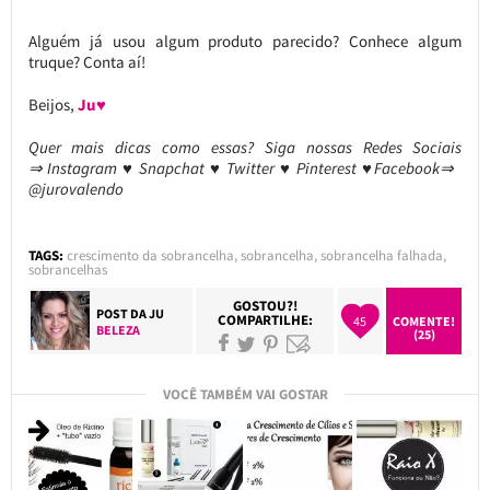
Alguém já usou algum produto parecido? Conhece algum
truque? Conta aí!
Beijos,
Ju♥
Quer mais dicas como essas?
Siga nossas Redes Sociais
⇒ Instagram ♥ Snapchat ♥ Twitter ♥ Pinterest ♥Facebook⇒
@jurovalendo
TAGS:
crescimento da sobrancelha
,
sobrancelha
,
sobrancelha falhada
,
sobrancelhas
GOSTOU?!
POST DA
JU
COMPARTILHE:
45
COMENTE!
BELEZA
(25)
VOCÊ TAMBÉM VAI GOSTAR