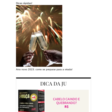
Dicas rápidas!
Ano novo 2023: como se preparar para a virada!
Preparando a cas
DICA DA JU
CABELO CAINDO E
QUEBRANDO?
R$