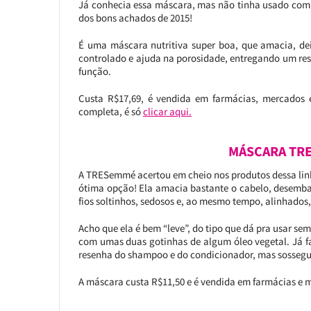
Já conhecia essa máscara, mas não tinha usado com “c
dos bons achados de 2015!
É uma máscara nutritiva super boa, que amacia, de
controlado e ajuda na porosidade, entregando um re
função.
Custa R$17,69, é vendida em farmácias, mercados e
completa, é só
clicar aqui.
MÁSCARA TRE
A TRESemmé acertou em cheio nos produtos dessa linh
ótima opção! Ela amacia bastante o cabelo, desemba
fios soltinhos, sedosos e, ao mesmo tempo, alinhados
Acho que ela é bem “leve”, do tipo que dá pra usar se
com umas duas gotinhas de algum óleo vegetal. Já fal
resenha do shampoo e do condicionador, mas sosseguem
A máscara custa R$11,50 e é vendida em farmácias e 