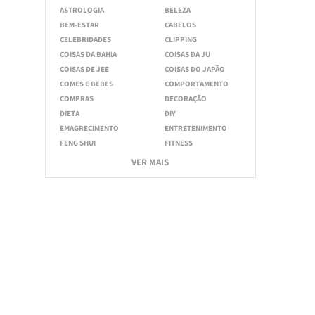
ASTROLOGIA
BELEZA
BEM-ESTAR
CABELOS
CELEBRIDADES
CLIPPING
COISAS DA BAHIA
COISAS DA JU
COISAS DE JEE
COISAS DO JAPÃO
COMES E BEBES
COMPORTAMENTO
COMPRAS
DECORAÇÃO
DIETA
DIY
EMAGRECIMENTO
ENTRETENIMENTO
FENG SHUI
FITNESS
VER MAIS