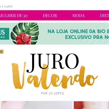
s
english
MULHER DE 30
DECOR
MODA
DIE