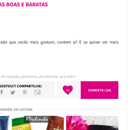
AS BOAS E BARATAS
ado que vocês mais gostam, contem aí! E se quiser ver mais
 de nutrição
,
pechincha
,
pra hidratar
,
pra nutrir
GOSTOU?! COMPARTILHE:
85
COMENTE! (24)
TAMBÉM VAI GOSTAR