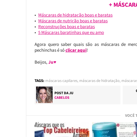
+ MÁSCAR
Máscaras de hidratação boas e baratas
Máscaras de nutrição boas e baratas
Reconstruções boas e baratas
5 Máscaras baratinhas que eu amo
Agora quero saber quais são as máscaras de merc
pechinchas é só
clicar aqui
!
Beijos,
Ju♥
TAGS:
máscaras capilares
,
máscaras de hidratação
,
máscaras
POST DA
JU
CABELOS
VOCÊ 