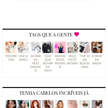
TAGS QUE A GENTE
PECHIN
USEI E
ACHAD
COM
MATEM
FAÇA
TOP 10
O BOM
CHA
AMEI!
OS
QUE
ÁTICA
VOCÊ
DA
DA
FAST
ROUPA
FASHIO
MESMA
BLOGU
BAHIA
FASHIO
EU
N
EIRA
N
VOU?
TENHA CABELOS INCRÍVEIS JÁ