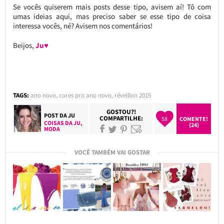
Se vocês quiserem mais posts desse tipo, avisem aí! Tô com
umas ideias aqui, mas preciso saber se esse tipo de coisa
interessa vocês, né? Avisem nos comentários!
Beijos,
Ju♥
TAGS:
ano novo
,
cores pro ano novo
,
réveillon 2015
GOSTOU?!
POST DA
JU
COMPARTILHE:
58
COMENTE!
COISAS DA JU
,
(24)
MODA
VOCÊ TAMBÉM VAI GOSTAR