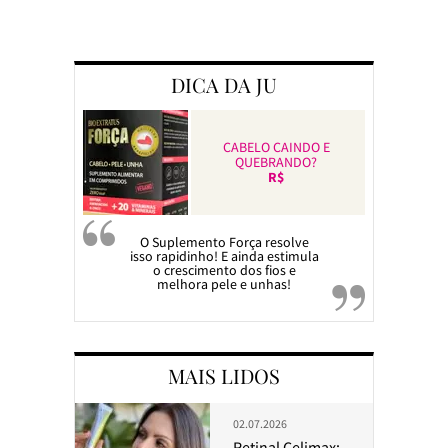
Preparando a c
DICA DA JU
CABELO CAINDO E
QUEBRANDO?
R$
O Suplemento Força resolve
isso rapidinho! E ainda estimula
o crescimento dos fios e
melhora pele e unhas!
MAIS LIDOS
02.07.2026
Retinal Celimax: