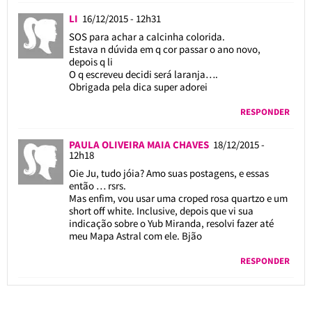
LI
16/12/2015 - 12h31
SOS para achar a calcinha colorida.
Estava n dúvida em q cor passar o ano novo,
depois q li
O q escreveu decidi será laranja….
Obrigada pela dica super adorei
RESPONDER
PAULA OLIVEIRA MAIA CHAVES
18/12/2015 -
12h18
Oie Ju, tudo jóia? Amo suas postagens, e essas
então … rsrs.
Mas enfim, vou usar uma croped rosa quartzo e um
short off white. Inclusive, depois que vi sua
indicação sobre o Yub Miranda, resolvi fazer até
meu Mapa Astral com ele. Bjão
RESPONDER