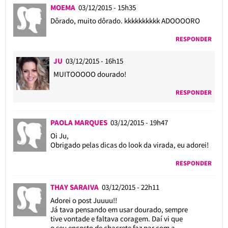
MOEMA
03/12/2015 - 15h35
Dôrado, muito dôrado. kkkkkkkkkk ADOOOORO
RESPONDER
JU
03/12/2015 - 16h15
MUITOOOOO dourado!
RESPONDER
PAOLA MARQUES
03/12/2015 - 19h47
Oi Ju,
Obrigado pelas dicas do look da virada, eu adorei!
RESPONDER
THAY SARAIVA
03/12/2015 - 22h11
Adorei o post Juuuu!!
Já tava pensando em usar dourado, sempre
tive vontade e faltava coragem. Daí vi que
o seu encosto de chacrete faz par com a