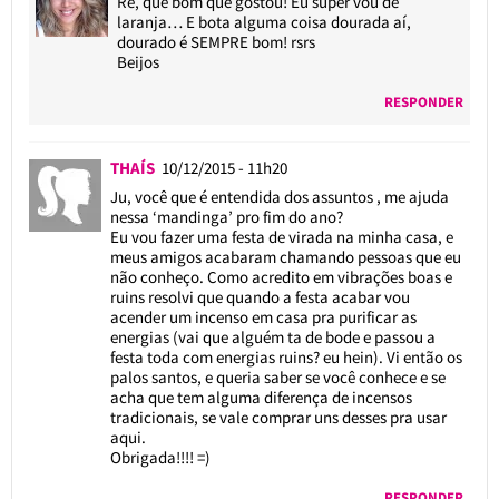
Re, que bom que gostou! Eu super vou de
laranja… E bota alguma coisa dourada aí,
dourado é SEMPRE bom! rsrs
Beijos
RESPONDER
THAÍS
10/12/2015 - 11h20
Ju, você que é entendida dos assuntos , me ajuda
nessa ‘mandinga’ pro fim do ano?
Eu vou fazer uma festa de virada na minha casa, e
meus amigos acabaram chamando pessoas que eu
não conheço. Como acredito em vibrações boas e
ruins resolvi que quando a festa acabar vou
acender um incenso em casa pra purificar as
energias (vai que alguém ta de bode e passou a
festa toda com energias ruins? eu hein). Vi então os
palos santos, e queria saber se você conhece e se
acha que tem alguma diferença de incensos
tradicionais, se vale comprar uns desses pra usar
aqui.
Obrigada!!!! =)
RESPONDER