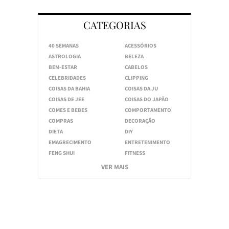
CATEGORIAS
40 SEMANAS
ACESSÓRIOS
ASTROLOGIA
BELEZA
BEM-ESTAR
CABELOS
CELEBRIDADES
CLIPPING
COISAS DA BAHIA
COISAS DA JU
COISAS DE JEE
COISAS DO JAPÃO
COMES E BEBES
COMPORTAMENTO
COMPRAS
DECORAÇÃO
DIETA
DIY
EMAGRECIMENTO
ENTRETENIMENTO
FENG SHUI
FITNESS
VER MAIS