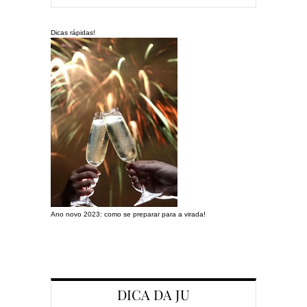
Dicas rápidas!
Ano novo 2023: como se preparar para a virada!
Preparando a c
DICA DA JU