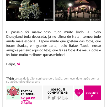
O passeio foi maravilhoso, tudo muito lindo! A Tokyo
Disneyland toda decorada, já no clima do Natal, tornou tudo
ainda mais especial. Espero muito que gostem das fotos, que
foram tiradas, em grande parte, pelo Rafael Taoda, nosso
amigo e parceiro aqui do blog, que faz as fotos dos meus looks e
fez fotos muito melhores que as minhas!
Beijos,
Si
TAGS:
coisas do japão
,
conhecendo o japão
,
conhecendo o japão com a
si
,
japão
,
tokyo disneyland
GOSTOU?!
POST DA
COMPARTILHE:
39
COMENTE!
EDITORIAL
(4)
COISAS DO
JAPÃO
,
VIAGENS