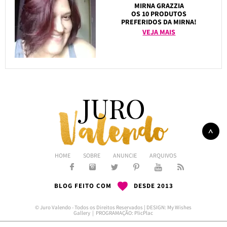
MIRNA GRAZZIA
OS 10 PRODUTOS
PREFERIDOS DA MIRNA!
VEJA MAIS
HOME
SOBRE
ANUNCIE
ARQUIVOS
BLOG FEITO COM
DESDE 2013
© Juro Valendo - Todos os Direitos Reservados | DESIGN:
My Wishes
Gallery
| PROGRAMAÇÃO:
PlicPlac