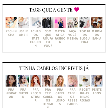
TAGS QUE A GENTE
PECHIN
USEI E
ACHAD
COM
MATEM
FAÇA
TOP 10
O BOM
CHA
AMEI!
OS
QUE
ÁTICA
VOCÊ
DA
DA
FAST
ROUPA
FASHIO
MESMA
BLOGU
BAHIA
FASHIO
EU
N
EIRA
N
VOU?
TENHA CABELOS INCRÍVEIS JÁ
PRA
PRA
PRA
PRA
PRA
PRA
RECEIT
PENTE
HIDRAT
NUTRI
RECON
TER
CABEL
CABEL
INHAS
ADOS
AR
R
STRUI
CABEL
OS
OS
MILAG
R
OS
LOIRO
RESSE
ROSAS
LONGO
S
CADOS
S