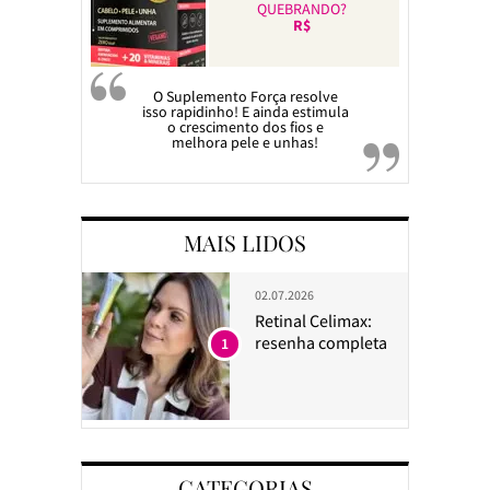
QUEBRANDO?
R$
O Suplemento Força resolve
isso rapidinho! E ainda estimula
o crescimento dos fios e
melhora pele e unhas!
MAIS LIDOS
02.07.2026
Retinal Celimax:
resenha completa
1
CATEGORIAS