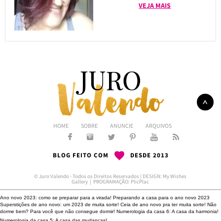
VEJA MAIS
HOME
SOBRE
ANUNCIE
ARQUIVOS
BLOG FEITO COM
DESDE 2013
© Juro Valendo - Todos os Direitos Reservados | DESIGN:
My Wishes
Gallery
| PROGRAMAÇÃO:
PlicPlac
Ano novo 2023: como se preparar para a virada!
Preparando a casa para o ano novo 2023
Superstições de ano novo: um 2023 de muita sorte!
Ceia de ano novo pra ter muita sorte!
Não
dorme bem?
Para você que não consegue dormir!
Numerologia da casa 6: A casa da harmonia!
Numerologia da casa 5: A casa das mudanças!