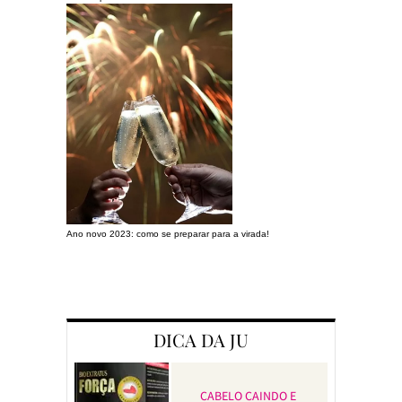
Ano novo 2023: como se preparar para a virada!
Preparando a c
DICA DA JU
CABELO CAINDO E