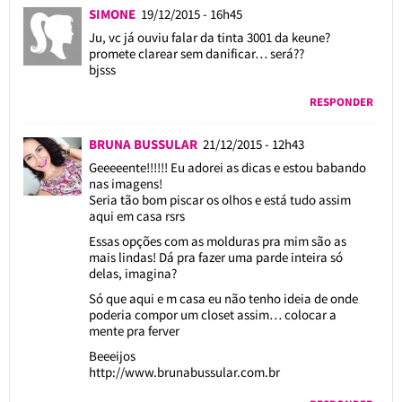
SIMONE
19/12/2015 - 16h45
Ju, vc já ouviu falar da tinta 3001 da keune?
promete clarear sem danificar… será??
bjsss
RESPONDER
BRUNA BUSSULAR
21/12/2015 - 12h43
Geeeeente!!!!!! Eu adorei as dicas e estou babando
nas imagens!
Seria tão bom piscar os olhos e está tudo assim
aqui em casa rsrs
Essas opções com as molduras pra mim são as
mais lindas! Dá pra fazer uma parde inteira só
delas, imagina?
Só que aqui e m casa eu não tenho ideia de onde
poderia compor um closet assim… colocar a
mente pra ferver
Beeeijos
http://www.brunabussular.com.br