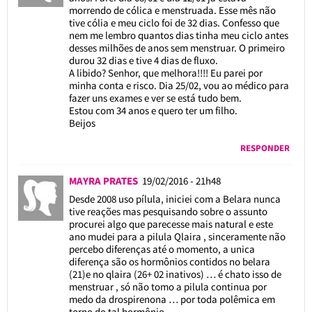
morrendo de cólica e menstruada. Esse mês não
tive cólia e meu ciclo foi de 32 dias. Confesso que
nem me lembro quantos dias tinha meu ciclo antes
desses milhões de anos sem menstruar. O primeiro
durou 32 dias e tive 4 dias de fluxo.
A libido? Senhor, que melhora!!!! Eu parei por
minha conta e risco. Dia 25/02, vou ao médico para
fazer uns exames e ver se está tudo bem.
Estou com 34 anos e quero ter um filho.
Beijos
RESPONDER
MAYRA PRATES
19/02/2016 - 21h48
Desde 2008 uso pílula, iniciei com a Belara nunca
tive reações mas pesquisando sobre o assunto
procurei algo que parecesse mais natural e este
ano mudei para a pilula Qlaira , sinceramente não
percebo diferenças até o momento, a unica
diferença são os hormônios contidos no belara
(21)e no qlaira (26+ 02 inativos) … é chato isso de
menstruar , só não tomo a pilula continua por
medo da drospirenona … por toda polêmica em
torno do tal hormônio.