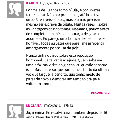
KAREN
15/02/2016 - 12h02
Por mais de 10 anos tomo pílula, e por 3 vezes
tentei parar. Não por problemas, até hoje tive
umas 3 terríveis cólicas, mas pra não precisar
mesmo ser escrava da pílula. Muitas vezes li sobre
as vantagens de não tomar. Maaaaas, pouco antes
de completar um mês sem tomar, a desgraça
acontece. Eu pareço uma fábrica de óleo. Intenso,
horrível. Todas as vezes que parei, me arrependi
amargamente por causa da pele.
Nunca tinha ouvido sobre essa reposição
hormonal… e talvez isso ajude. Quem sabe em
uma próxima visita ao gineco, eu questione sobre
isso. Mas confesso que traumatizei tanto da última
vez que larguei a bendita, que tenho medo de
parar de novo e demorar um tempão pra pele
voltar ao normal.
RESPONDER
LUCIANA
17/02/2016 - 17h43
Ju, menina! Eu resolvi parar também depois de 16
anos. Parei dia 08/01 e dia 12/01 já estava