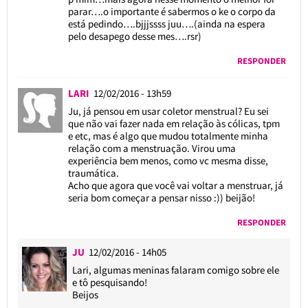
parar….o importante é sabermos o ke o corpo da
está pedindo….bjjjssss juu….(ainda na espera
pelo desapego desse mes….rsr)
RESPONDER
LARI
12/02/2016 - 13h59
Ju, já pensou em usar coletor menstrual? Eu sei
que não vai fazer nada em relação às cólicas, tpm
e etc, mas é algo que mudou totalmente minha
relação com a menstruação. Virou uma
experiência bem menos, como vc mesma disse,
traumática.
Acho que agora que você vai voltar a menstruar, já
seria bom começar a pensar nisso :)) beijão!
RESPONDER
JU
12/02/2016 - 14h05
Lari, algumas meninas falaram comigo sobre ele
e tô pesquisando!
Beijos