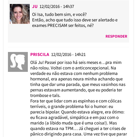
JU
12/02/2016 - 14h37
Oi Isa, tudo bem sim, e você?
Então, acho que tudo isso deve ser alertado e
exames PRECISAM ser feitos, né?
RESPONDER
PRISCILA
12/02/2016 - 14h21
Olá Ju! Passei por isso há seis meses e…pra mim
não rolou. Voltei com o anticoncepcional. Na
verdade eu não estava com nenhum problema
hormonal, era apenas neura minha achando que
tinha que dar uma parada, que meus vasinhos nas
pernas estavam aumentando, que eu poderia ter
trombose e tals.
Fora ter que lidar com as espinhas e com cólicas
terríveis, o grande problema foi o humor: eu
parecia bipolar. Quando estava alegre, era ótimo:
eu ficava agradável, simpática e em paz com o
marido (a libido muda que é uma coisa!). Mas
quando estava na TPM… Já cheguei a ter crises de
pânico dirigindo para casa. Uma vez tive que parar