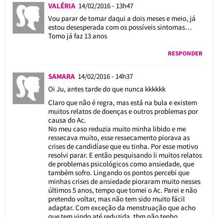
VALÉRIA
14/02/2016 - 13h47
Vou parar de tomar daqui a dois meses e meio, já
estou desesperada com os possíveis sintomas…
Tomo já faz 13 anos
RESPONDER
SAMARA
14/02/2016 - 14h37
Oi Ju, antes tarde do que nunca kkkkkk
Claro que não é regra, mas está na bula e existem
muitos relatos de doenças e outros problemas por
causa do Ac.
No meu caso reduzia muito minha libido e me
ressecava muito, esse ressecamento piorava as
crises de candidíase que eu tinha. Por esse motivo
resolvi parar. E então pesquisando li muitos relatos
de problemas psicológicos como ansiedade, que
também sofro. Lingando os pontos percebi que
minhas crises de ansiedade pioraram muito nesses
últimos 5 anos, tempo que tomei o Ac. Parei e não
pretendo voltar, mas não tem sido muito fácil
adaptar. Com exceção da menstruação que acho
que tem vindo até reduzida, tbm não tenho