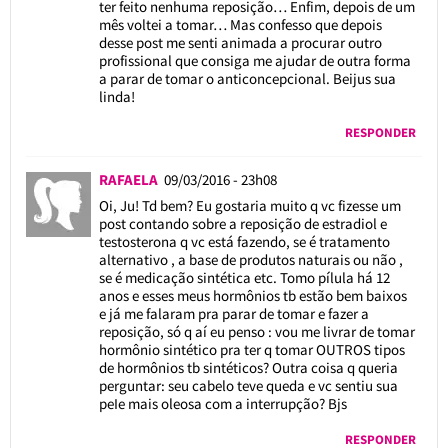
ter feito nenhuma reposição… Enfim, depois de um
mês voltei a tomar… Mas confesso que depois
desse post me senti animada a procurar outro
profissional que consiga me ajudar de outra forma
a parar de tomar o anticoncepcional. Beijus sua
linda!
RESPONDER
RAFAELA
09/03/2016 - 23h08
Oi, Ju! Td bem? Eu gostaria muito q vc fizesse um
post contando sobre a reposição de estradiol e
testosterona q vc está fazendo, se é tratamento
alternativo , a base de produtos naturais ou não ,
se é medicação sintética etc. Tomo pílula há 12
anos e esses meus hormônios tb estão bem baixos
e já me falaram pra parar de tomar e fazer a
reposição, só q aí eu penso : vou me livrar de tomar
hormônio sintético pra ter q tomar OUTROS tipos
de hormônios tb sintéticos? Outra coisa q queria
perguntar: seu cabelo teve queda e vc sentiu sua
peIe mais oleosa com a interrupção? Bjs
RESPONDER