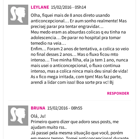
LEYLANE
15/02/2016 - 05h14
Olha, fiquei mais de 8 anos direto usando
anticoncepcional… Er aum sonho realmente! Mas
precisej parar pra tentar engravidar…
Meu medo eram as absurdas colicas q eu tinha na
adolescencia… De parar no hospital pra tomar
temedio na veia…
Enfim… Foram 2 anos de tentativa, a colica so veio
no final desses 2 anos… Mas o fluxo ficou mto
intenso… Tive minha filha, ela ja tem 1 ano, nunca
mais usei o anticoncepcional, o fluxo continua
intenso, mas a colica ninca mais deu sinal de vida!
As x fico mega irritada, com tpm! Mas faz parte,
arendi a lidar com isso! Boa sorte pra vc! Bj
RESPONDER
BRUNA
15/02/2016 - 08h55
Olá, Ju!
Primeiro quero dizer que adoro seus posts, me
ajudam muito rss..
Já passei pela mesma situação que você, porém
em menos tempo. Tomei anticoncepcional durante