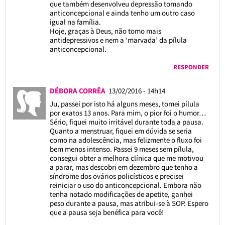
que também desenvolveu depressão tomando
anticoncepcional e ainda tenho um outro caso
igual na família.
Hoje, graças à Deus, não tomo mais
antidepressivos e nem a ‘marvada’ da pílula
anticoncepcional.
RESPONDER
DÉBORA CORRÊA
13/02/2016 - 14h14
Ju, passei por isto há alguns meses, tomei pílula
por exatos 13 anos. Para mim, o pior foi o humor…
Sério, fiquei muito irritável durante toda a pausa.
Quanto a menstruar, fiquei em dúvida se seria
como na adolescência, mas felizmente o fluxo foi
bem menos intenso. Passei 9 meses sem pílula,
consegui obter a melhora clínica que me motivou
a parar, mas descobri em dezembro que tenho a
síndrome dos ovários policísticos e precisei
reiniciar o uso do anticoncepcional. Embora não
tenha notado modificações de apetite, ganhei
peso durante a pausa, mas atribui-se à SOP. Espero
que a pausa seja benéfica para você!