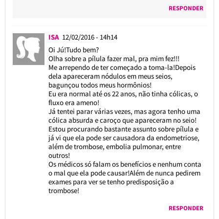
RESPONDER
ISA
12/02/2016 - 14h14
Oi Jú!Tudo bem?
Olha sobre a pílula fazer mal, pra mim fez!!!
Me arrependo de ter começado a toma-la!Depois
dela apareceram nódulos em meus seios,
bagunçou todos meus hormônios!
Eu era normal até os 22 anos, não tinha cólicas, o
fluxo era ameno!
Já tentei parar várias vezes, mas agora tenho uma
cólica absurda e caroço que apareceram no seio!
Estou procurando bastante assunto sobre pílula e
já vi que ela pode ser causadora da endometriose,
além de trombose, embolia pulmonar, entre
outros!
Os médicos só falam os benefícios e nenhum conta
o mal que ela pode causar!Além de nunca pedirem
exames para ver se tenho predisposição a
trombose!
RESPONDER