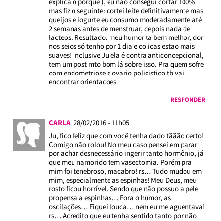
explica o porque ), eu nao consegui cortar 100%
mas fiz o seguinte: cortei leite definitivamente mas
queijos e iogurte eu consumo moderadamente até
2 semanas antes de menstruar, depois nada de
lacteos. Resultado: meu humor ta bem melhor, dor
nos seios só tenho por 1 dia e colicas estao mais
suaves! Inclusive Ju ela é contra anticoncepcional,
tem um post mto bom lá sobre isso. Pra quem sofre
com endometriose e ovario policistico tb vai
encontrar orientacoes
RESPONDER
CARLA
28/02/2016 - 11h05
Ju, fico feliz que com você tenha dado tããão certo!
Comigo não rolou! No meu caso pensei em parar
por achar desnecessário ingerir tanto hormônio, já
que meu namorido tem vasectomia. Porém pra
mim foi tenebroso, macabro! rs… Tudo mudou em
mim, especialmente as espinhas! Meu Deus, meu
rosto ficou horrível. Sendo que não possuo a pele
propensa a espinhas… Fora o humor, as
oscilações… Fiquei louca… nem eu me aguentava!
rs… Acredito que eu tenha sentido tanto por não