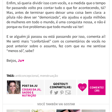
Enfim, só queria dividir isso com vocês, e a medida que o tempo
for passando volto pra contar tudo o que for acontecendo, tá?
Mas, antes de terminar quero deixar uma coisa bem clara: a
pílula não deve ser “demonizada”, ela ajudou e ajuda milhões
de mulheres em todo o mundo, é uma conquista nossa, e não é
porque eu tive problemas que todo mundo vai ter!
E se alguém já passou ou está passando por isso, comenta aí!
Me senti mais “confortável” com os comentários de vocês no
post anterior sobre o assunto, fez com que eu me sentisse
“menos só”, sabe?
Beijos,
Ju♥
TAGS:
anticoncepcional
,
menstruação
GOSTOU?!
POST DA
JU
COMPARTILHE:
116
COMENTE!
COISAS DA JU
,
(39)
SAÚDE E
NUTRIÇÃO
VOCÊ TAMBÉM VAI GOSTAR