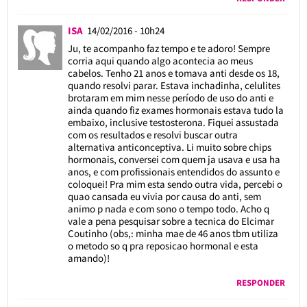
ISA
14/02/2016 - 10h24
Ju, te acompanho faz tempo e te adoro! Sempre
corria aqui quando algo acontecia ao meus
cabelos. Tenho 21 anos e tomava anti desde os 18,
quando resolvi parar. Estava inchadinha, celulites
brotaram em mim nesse período de uso do anti e
ainda quando fiz exames hormonais estava tudo la
embaixo, inclusive testosterona. Fiquei assustada
com os resultados e resolvi buscar outra
alternativa anticonceptiva. Li muito sobre chips
hormonais, conversei com quem ja usava e usa ha
anos, e com profissionais entendidos do assunto e
coloquei! Pra mim esta sendo outra vida, percebi o
quao cansada eu vivia por causa do anti, sem
animo p nada e com sono o tempo todo. Acho q
vale a pena pesquisar sobre a tecnica do Elcimar
Coutinho (obs,: minha mae de 46 anos tbm utiliza
o metodo so q pra reposicao hormonal e esta
amando)!
RESPONDER