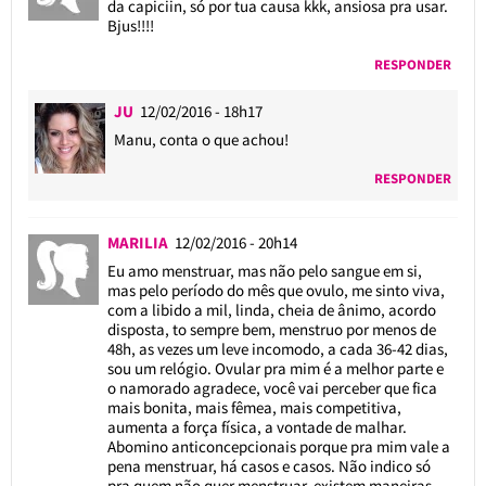
da capiciin, só por tua causa kkk, ansiosa pra usar.
Bjus!!!!
RESPONDER
JU
12/02/2016 - 18h17
Manu, conta o que achou!
RESPONDER
MARILIA
12/02/2016 - 20h14
Eu amo menstruar, mas não pelo sangue em si,
mas pelo período do mês que ovulo, me sinto viva,
com a libido a mil, linda, cheia de ânimo, acordo
disposta, to sempre bem, menstruo por menos de
48h, as vezes um leve incomodo, a cada 36-42 dias,
sou um relógio. Ovular pra mim é a melhor parte e
o namorado agradece, você vai perceber que fica
mais bonita, mais fêmea, mais competitiva,
aumenta a força física, a vontade de malhar.
Abomino anticoncepcionais porque pra mim vale a
pena menstruar, há casos e casos. Não indico só
pra quem não quer menstruar, existem maneiras