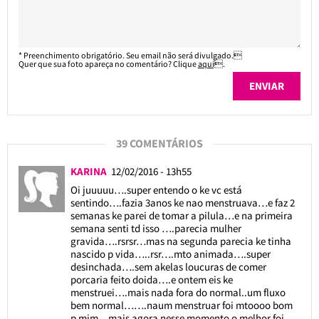
* Preenchimento obrigatório. Seu email não será divulgado.
Quer que sua foto apareça no comentário? Clique
aqui
.
39 COMENTÁRIOS
KARINA
12/02/2016 - 13h55
Oi juuuuu….super entendo o ke vc está
sentindo….fazia 3anos ke nao menstruava…e faz 2
semanas ke parei de tomar a pilula…e na primeira
semana senti td isso ….parecia mulher
gravida….rsrsr…mas na segunda parecia ke tinha
nascido p vida…..rsr….mto animada….super
desinchada….sem akelas loucuras de comer
porcaria feito doida….e ontem eis ke
menstruei….mais nada fora do normal..um fluxo
bem normal…….naum menstruar foi mtoooo bom
p mim…mais agora nesse momento o melhor foi