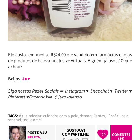
Ele custa, em média, R$24,00 e é vendido em farmácias e lojas
de produtos de beleza, inclusive virtuais. Alguém já usou? O que
achou?
Beijos,
Ju♥
Siga nossas Redes Sociais ⇒ Instagram ♥ Snapchat ♥ Twitter ♥
Pinterest ♥Facebook⇒ @jurovalendo
TAGS:
água micelar
,
cuidados com a pele
,
demaquilantes
,
l ´oréal
,
pele
sensível
,
usei e amei
GOSTOU?!
POST DA
JU
COMPARTILHE:
120
COMENTE!
BELEZA
,
(36)