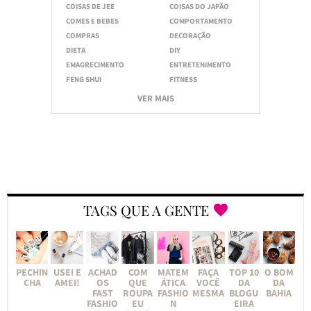
COISAS DE JEE
COISAS DO JAPÃO
COMES E BEBES
COMPORTAMENTO
COMPRAS
DECORAÇÃO
DIETA
DIY
EMAGRECIMENTO
ENTRETENIMENTO
FENG SHUI
FITNESS
VER MAIS
TAGS QUE A GENTE
PECHIN
USEI E
ACHAD
COM
MATEM
FAÇA
TOP 10
O BOM
CHA
AMEI!
OS
QUE
ÁTICA
VOCÊ
DA
DA
FAST
ROUPA
FASHIO
MESMA
BLOGU
BAHIA
FASHIO
EU
N
EIRA