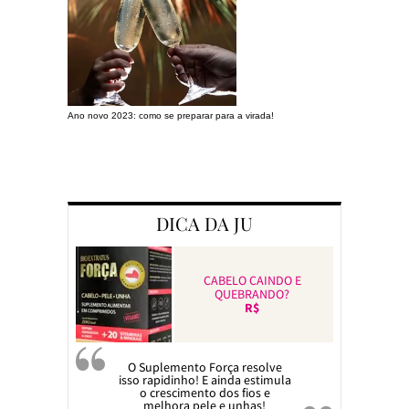
Ano novo 2023: como se preparar para a virada!
Preparando a c
DICA DA JU
CABELO CAINDO E
QUEBRANDO?
R$
O Suplemento Força resolve
isso rapidinho! E ainda estimula
o crescimento dos fios e
melhora pele e unhas!