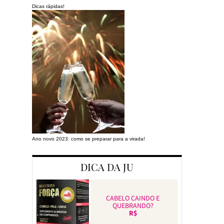
Dicas rápidas!
Ano novo 2023: como se preparar para a virada!
Preparando a cas
DICA DA JU
CABELO CAINDO E
QUEBRANDO?
R$