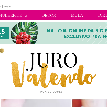
s
english
MULHER DE 30
DECOR
MODA
DIE