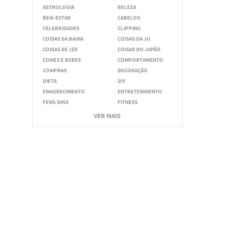
ASTROLOGIA
BELEZA
BEM-ESTAR
CABELOS
CELEBRIDADES
CLIPPING
COISAS DA BAHIA
COISAS DA JU
COISAS DE JEE
COISAS DO JAPÃO
COMES E BEBES
COMPORTAMENTO
COMPRAS
DECORAÇÃO
DIETA
DIY
EMAGRECIMENTO
ENTRETENIMENTO
FENG SHUI
FITNESS
VER MAIS