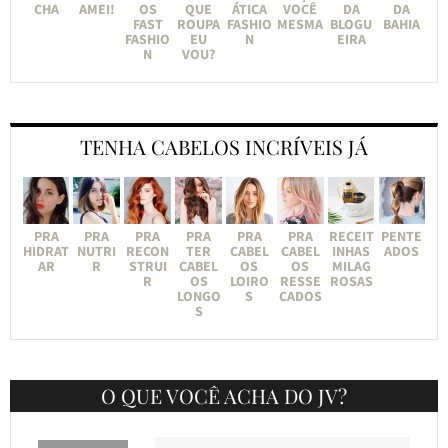
CHA
AMEI!
OS
QUE
ÁTICA
VOCÊ
DA
DA
FAST
ROUPA
FASHIO
MESMA
BLOGU
BAHIA
FASHIO
EU
N
EIRA
N
VOU?
TENHA CABELOS INCRÍVEIS JÁ
PRA
PRA
PRA
PRA
PRA
PRA
RECEIT
PENTE
HIDRAT
NUTRI
RECON
TER
CABEL
CABEL
INHAS
ADOS
AR
R
STRUI
CABEL
OS
OS
MILAG
R
OS
LOIRO
RESSE
ROSAS
LONGO
S
CADOS
S
O QUE VOCÊ ACHA DO JV?