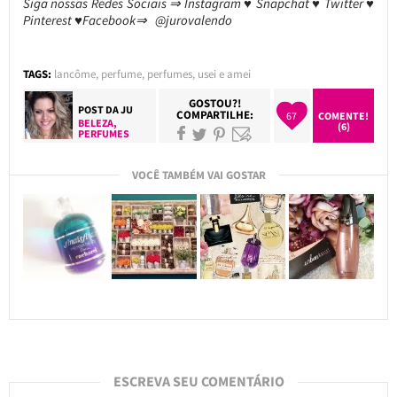
Siga nossas Redes Sociais ⇒ Instagram ♥ Snapchat ♥ Twitter ♥
Pinterest ♥Facebook⇒ @jurovalendo
TAGS:
lancôme
,
perfume
,
perfumes
,
usei e amei
GOSTOU?!
POST DA
JU
COMPARTILHE:
67
COMENTE!
BELEZA
,
(6)
PERFUMES
VOCÊ TAMBÉM VAI GOSTAR
ESCREVA SEU COMENTÁRIO