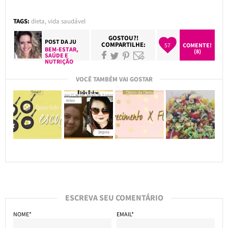
TAGS:
dieta
,
vida saudável
GOSTOU?!
POST DA
JU
COMPARTILHE:
57
COMENTE!
BEM-ESTAR
,
(8)
SAÚDE E
NUTRIÇÃO
VOCÊ TAMBÉM VAI GOSTAR
ESCREVA SEU COMENTÁRIO
NOME*
EMAIL*