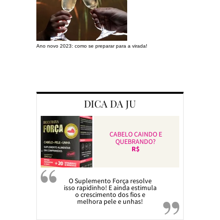
Ano novo 2023: como se preparar para a virada!
Preparando a c
DICA DA JU
CABELO CAINDO E
QUEBRANDO?
R$
O Suplemento Força resolve
isso rapidinho! E ainda estimula
o crescimento dos fios e
melhora pele e unhas!