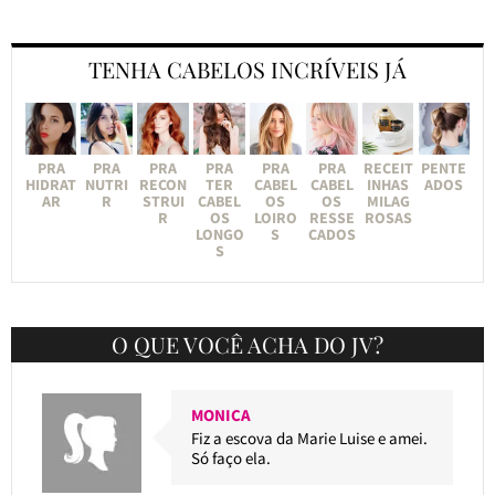
TENHA CABELOS INCRÍVEIS JÁ
PRA
PRA
PRA
PRA
PRA
PRA
RECEIT
PENTE
HIDRAT
NUTRI
RECON
TER
CABEL
CABEL
INHAS
ADOS
AR
R
STRUI
CABEL
OS
OS
MILAG
R
OS
LOIRO
RESSE
ROSAS
LONGO
S
CADOS
S
O QUE VOCÊ ACHA DO JV?
MONICA
Fiz a escova da Marie Luise e amei.
Só faço ela.