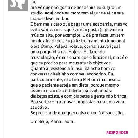
Ju,
pra vc que não gosta de academia eu sugiro um
studio. Aqui onde eu moro tem alguns e aí na sua
cidade deve ter tbm.
É bem mais caro que pagar uma academia, mas vc
evita várias coisas que vc não gosta (o povao e a
música alta, por exemplo). E dá pra fazer um sem
fim de atividades. Eu já fiz treimamento funcional
e era ótimo. Pulava, rolava, corria, suava igual
uma porquinha rss. Hoje estou fazendo
musculação, é mais chato que o funcional, mas é o
que eu preciso para meus atuais objetivos.
Quanto à resistência à insulina acho bom vc
conversar direitinho com seu endócrino. Eu,
particularmente, não tiro a Metformina mesmo
que o paciente esteja em dieta, porque mesmo
assim o risco de a intolerância evoluir para
diabetes existe, e com diabetes a gente não brinca.
Boa sorte com as novas propostas para uma vida
saudável.
Se precisar de qualquer coisa estou à disposição.
Um Beijo, Maria Laura.
RESPONDER