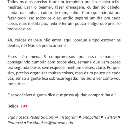
Todos os dias preciso tirar um tempinho pra fazer meu reiki,
meditar, usar o beamer, fazer drenagem, cuidar do cabelo,
cuidar das unhas, cuidar de mim, enfim. Claro que não dá pra
fazer tudo isso todos os dias, então separei um dia pra cada
coisa, mas meditação, reiki e ler um pouco é algo que preciso
todos os dias.
Ah, cuidar da pele não entra aqui, porque é tipo escovar os
dentes, né? Não dá pra ficar sem!
Esses são meus 5 compromissos pra essa semana e,
conseguindo cumprir com todos eles, semana que vem passo
pra segunda parte, sem esquecer nenhum desses, claro. Porque,
sim, preciso organizar muitas coisas, mas é um pouco de cada
vez, senão a gente fica sobrecarregada, né?
Bora
ver como vou
me sair! rs
E se você tiver alguma dica que possa ajudar, compartilha aí!
Beijos,
Ju♥
Siga nossas Redes Sociais ⇒ Instagram ♥ Snapchat ♥ Twitter ♥
Pinterest ♥Facebook⇒ @jurovalendo