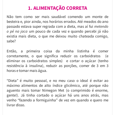
1. ALIMENTAÇÃO CORRETA
Não tem como ser mais saudável comendo um monte de
besteira e, pior ainda, nos horários errados. Até meados do ano
passado estava super regrada com a dieta, mas aí fui
metendo
o pé na jaca
um pouco de cada vez e quando percebi já não
existia mais dieta, o que me deixou muito chateada comigo,
sabe?
Então, a primeira coisa da minha listinha é comer
corretamente, o que significa reduzir os carboidratos (e
eliminar os carboidratos simples) e cortar o açúcar (tenho
resistência à insulina), reduzir as porções, comer de 3 em 3
horas e tomar mais água.
“Dieta” é muito pessoal, e no meu caso o ideal é evitar ao
máximo alimentos de alto índice glicêmico, até porque não
aguento mais tomar Nimegon Met (o comprimido é enorme,
gente!). Já tinha cortado o açúcar há uns anos atrás, mas
venho “fazendo a formiguinha” de vez em quando e quero me
livrar disso.