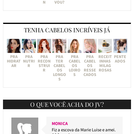
N
VOU?
TENHA CABELOS INCRÍVEIS JÁ
PRA
PRA
PRA
PRA
PRA
PRA
RECEIT
PENTE
HIDRAT
NUTRI
RECON
TER
CABEL
CABEL
INHAS
ADOS
AR
R
STRUI
CABEL
OS
OS
MILAG
R
OS
LOIRO
RESSE
ROSAS
LONGO
S
CADOS
S
O QUE VOCÊ ACHA DO JV?
MONICA
Fiz a escova da Marie Luise e amei.