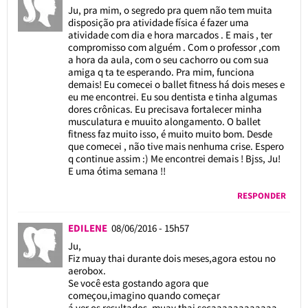
Ju, pra mim, o segredo pra quem não tem muita
disposição pra atividade física é fazer uma
atividade com dia e hora marcados . E mais , ter
compromisso com alguém . Com o professor ,com
a hora da aula, com o seu cachorro ou com sua
amiga q ta te esperando. Pra mim, funciona
demais! Eu comecei o ballet fitness há dois meses e
eu me encontrei. Eu sou dentista e tinha algumas
dores crônicas. Eu precisava fortalecer minha
musculatura e muuito alongamento. O ballet
fitness faz muito isso, é muito muito bom. Desde
que comecei , não tive mais nenhuma crise. Espero
q continue assim :) Me encontrei demais ! Bjss, Ju!
E uma ótima semana !!
RESPONDER
EDILENE
08/06/2016 - 15h57
Ju,
Fiz muay thai durante dois meses,agora estou no
aerobox.
Se você esta gostando agora que
começou,imagino quando começar
á ver os resultados, muay thai secaaaaaaaaaaaa.