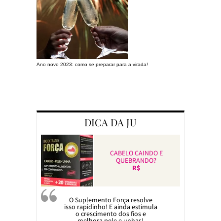
Ano novo 2023: como se preparar para a virada!
Preparando a c
DICA DA JU
CABELO CAINDO E
QUEBRANDO?
R$
O Suplemento Força resolve
isso rapidinho! E ainda estimula
o crescimento dos fios e
melhora pele e unhas!