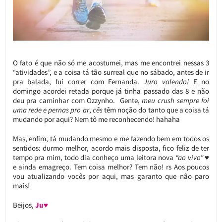
O fato é que não só me acostumei, mas me encontrei nessas 3
“atividades”, e a coisa tá tão surreal que no sábado, antes de ir
pra balada, fui correr com Fernanda.
Juro valendo!
E no
domingo acordei retada porque já tinha passado das 8 e não
deu pra caminhar com Ozzynho. Gente,
meu crush sempre foi
uma rede e pernas pro ar
,
cês
têm noção do tanto que a coisa tá
mudando por aqui? Nem tô me reconhecendo! hahaha
Mas, enfim, tá mudando mesmo e me fazendo bem em todos os
sentidos: durmo melhor, acordo mais disposta, fico feliz de ter
tempo pra mim, todo dia conheço uma leitora nova
“ao vivo”
♥
e ainda emagreço. Tem coisa melhor? Tem não! rs Aos poucos
vou atualizando vocês por aqui, mas garanto que não paro
mais!
Beijos,
Ju♥