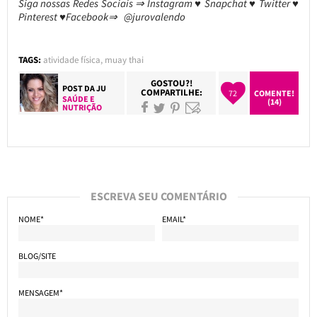
Siga nossas Redes Sociais ⇒ Instagram ♥ Snapchat ♥ Twitter ♥
Pinterest ♥Facebook⇒ @jurovalendo
TAGS:
atividade física
,
muay thai
GOSTOU?!
POST DA
JU
COMPARTILHE:
72
COMENTE!
SAÚDE E
(14)
NUTRIÇÃO
ESCREVA SEU COMENTÁRIO
NOME*
EMAIL*
BLOG/SITE
MENSAGEM*