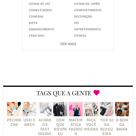
COISAS DE JEE
COISAS DO JAPÃO
COMES E BEBES
COMPORTAMENTO
COMPRAS
DECORAÇÃO
DIETA
DIY
EMAGRECIMENTO
ENTRETENIMENTO
FENG SHUI
FITNESS
VER MAIS
TAGS QUE A GENTE
PECHIN
USEI E
ACHAD
COM
MATEM
FAÇA
TOP 10
O BOM
CHA
AMEI!
OS
QUE
ÁTICA
VOCÊ
DA
DA
FAST
ROUPA
FASHIO
MESMA
BLOGU
BAHIA
FASHIO
EU
N
EIRA