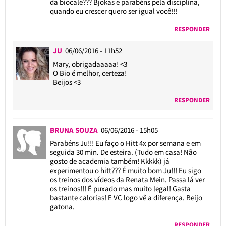
da biocale??? Bjokas e parabéns pela disciplina,
quando eu crescer quero ser igual você!!!
RESPONDER
JU
06/06/2016 - 11h52
Mary, obrigadaaaaa! <3
O Bio é melhor, certeza!
Beijos <3
RESPONDER
BRUNA SOUZA
06/06/2016 - 15h05
Parabéns Ju!!! Eu faço o Hitt 4x por semana e em
seguida 30 min. De esteira. (Tudo em casa! Não
gosto de academia também! Kkkkk) já
experimentou o hitt??? É muito bom Ju!!! Eu sigo
os treinos dos vídeos da Renata Mein. Passa lá ver
os treinos!!! É puxado mas muito legal! Gasta
bastante calorias! E VC logo vê a diferença. Beijo
gatona.
RESPONDER