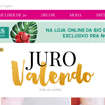
s
english
MULHER DE 30
DECOR
MODA
DIE