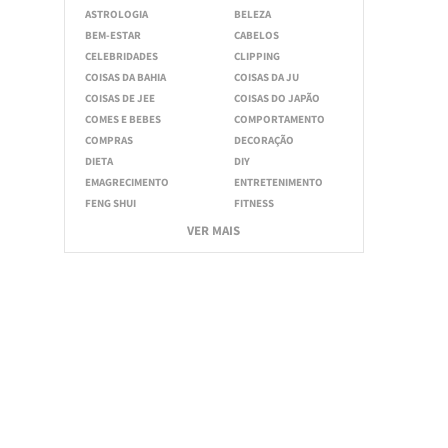
ASTROLOGIA
BELEZA
BEM-ESTAR
CABELOS
CELEBRIDADES
CLIPPING
COISAS DA BAHIA
COISAS DA JU
COISAS DE JEE
COISAS DO JAPÃO
COMES E BEBES
COMPORTAMENTO
COMPRAS
DECORAÇÃO
DIETA
DIY
EMAGRECIMENTO
ENTRETENIMENTO
FENG SHUI
FITNESS
VER MAIS