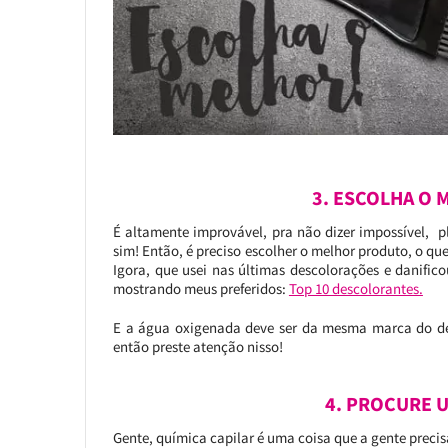
3. ESCOLHA O
É altamente improvável, pra não dizer impossível, p
sim! Então, é preciso escolher o melhor produto, o q
Igora, que usei nas últimas descolorações e danific
mostrando meus preferidos:
Top 10 descolorantes.
E a água oxigenada deve ser da mesma marca do desc
então preste atenção nisso!
4. PROCURE 
Gente, química capilar é uma coisa que a gente precis