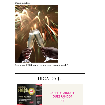
Dicas rápidas!
Ano novo 2023: como se preparar para a virada!
Preparando a cas
DICA DA JU
CABELO CAINDO E
QUEBRANDO?
R$