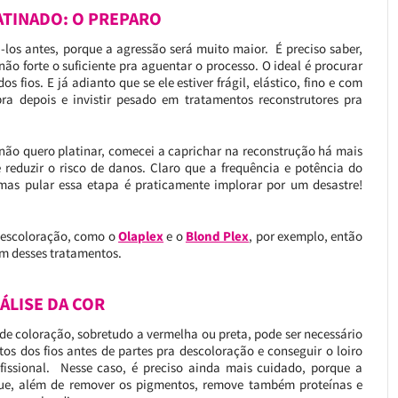
LATINADO: O PREPARO
-los antes, porque a agressão será muito maior. É preciso saber,
não forte o suficiente pra aguentar o processo. O ideal é procurar
s fios. E já adianto que se ele estiver frágil, elástico, fino e com
a depois e invistir pesado em tratamentos reconstrutores pra
 não quero platinar, comecei a caprichar na reconstrução há mais
e reduzir o risco de danos. Claro que a frequência e potência do
mas pular essa etapa é praticamente implorar por um desastre!
descoloração, como o
Olaplex
e o
Blond Plex
, por exemplo, então
um desses tratamentos.
NÁLISE DA COR
de coloração, sobretudo a vermelha ou preta, pode ser necessário
 dos fios antes de partes pra descoloração e conseguir o loiro
fissional. Nesse caso, é preciso ainda mais cuidado, porque a
ue, além de remover os pigmentos, remove também proteínas e