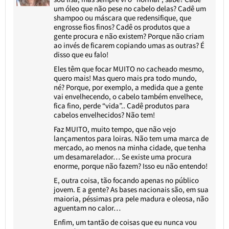
um óleo que não pese no cabelo delas? Cadê um
shampoo ou máscara que redensifique, que
engrosse fios finos? Cadê os produtos que a
gente procura e não existem? Porque não criam
ao invés de ficarem copiando umas as outras? É
disso que eu falo!
Eles têm que focar MUITO no cacheado mesmo,
quero mais! Mas quero mais pra todo mundo,
né? Porque, por exemplo, a medida que a gente
vai envelhecendo, o cabelo também envelhece,
fica fino, perde “vida”.. Cadê produtos para
cabelos envelhecidos? Não tem!
Faz MUITO, muito tempo, que não vejo
lançamentos para loiras. Não tem uma marca de
mercado, ao menos na minha cidade, que tenha
um desamarelador… Se existe uma procura
enorme, porque não fazem? Isso eu não entendo!
E, outra coisa, tão focando apenas no público
jovem. E a gente? As bases nacionais são, em sua
maioria, péssimas pra pele madura e oleosa, não
aguentam no calor…
Enfim, um tantão de coisas que eu nunca vou