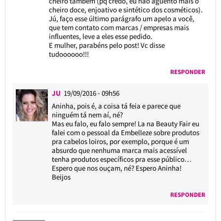
cheiro também (pq credo, eu não aguento mais o
cheiro doce, enjoativo e sintético dos cosméticos).
Jú, faço esse último parágrafo um apelo a você,
que tem contato com marcas / empresas mais
influentes, leve a eles esse pedido.
E mulher, parabéns pelo post! Vc disse
tudoooooo!!!
RESPONDER
JU
19/09/2016 - 09h56
Aninha, pois é, a coisa tá feia e parece que
ninguém tá nem aí, né?
Mas eu falo, eu falo sempre! La na Beauty Fair eu
falei com o pessoal da Embelleze sobre produtos
pra cabelos loiros, por exemplo, porque é um
absurdo que nenhuma marca mais acessível
tenha produtos específicos pra esse público…
Espero que nos ouçam, né? Espero Aninha!
Beijos
RESPONDER