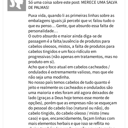
Só uma coisa sobre este post: MERECE UMA SALVA
DE PALMAS!
Puxa vida, quando li as primeiras linhas sobre as
embalagens iguais já percebi que vc falou tudo o
que eu penso… Gente, que absurdo essa falta de
personalidade…
O outro absurdo e maior ainda diga-se de
passagem é a falta/ausência de produtos para
cabelos oleosos, mistos, a falta de produtos para
cabelos tingidos e um foco ridículo em
progressivas (não apenas em tratamentos, mas no
produto em si).
Acho que o foco atual em cabelos cacheados /
ondulados é extremamente valioso, mas que ele
não seja uma modinha.
No nosso país temos cabelos de tudo quanto é
jeito e realmente os cacheados e ondulados são
uma maioria e eles foram até agora deixados de
lado (graças a Deus hoje temos esse monte de
opções), porém que as empresas não se esqueçam
do pessoal do cabelo liso (natural ou não), do
cabelo tingido, do cabelo oleoso / misto (meu
caso) e que, encarecidamente, façam linhas com
mais elementos herbais e que isso se reflita no