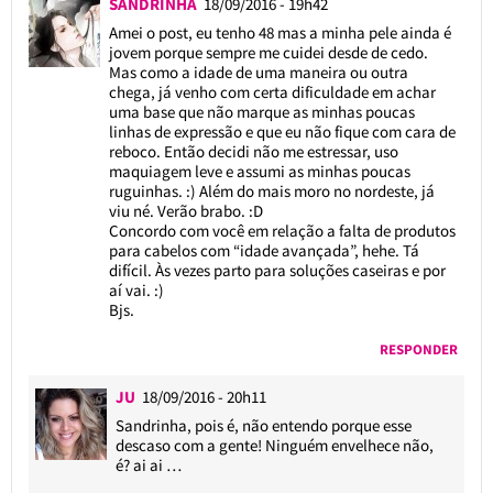
SANDRINHA
18/09/2016 - 19h42
Amei o post, eu tenho 48 mas a minha pele ainda é
jovem porque sempre me cuidei desde de cedo.
Mas como a idade de uma maneira ou outra
chega, já venho com certa dificuldade em achar
uma base que não marque as minhas poucas
linhas de expressão e que eu não fique com cara de
reboco. Então decidi não me estressar, uso
maquiagem leve e assumi as minhas poucas
ruguinhas. :) Além do mais moro no nordeste, já
viu né. Verão brabo. :D
Concordo com você em relação a falta de produtos
para cabelos com “idade avançada”, hehe. Tá
difícil. Às vezes parto para soluções caseiras e por
aí vai. :)
Bjs.
RESPONDER
JU
18/09/2016 - 20h11
Sandrinha, pois é, não entendo porque esse
descaso com a gente! Ninguém envelhece não,
é? ai ai …