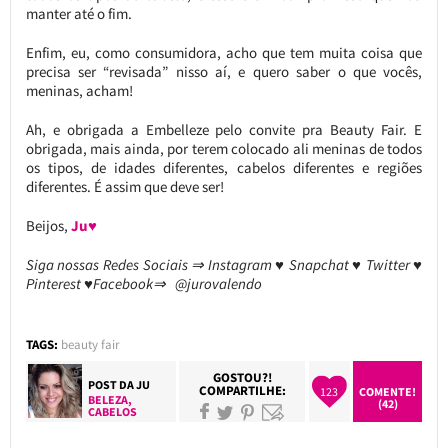
manter até o fim.
Enfim, eu, como consumidora, acho que tem muita coisa que
precisa ser “revisada” nisso aí, e quero saber o que vocês,
meninas, acham!
Ah, e obrigada a Embelleze pelo convite pra Beauty Fair. E
obrigada, mais ainda, por terem colocado ali meninas de todos
os tipos, de idades diferentes, cabelos diferentes e regiões
diferentes. É assim que deve ser!
Beijos,
Ju♥
Siga nossas Redes Sociais ⇒ Instagram ♥ Snapchat ♥ Twitter ♥
Pinterest ♥Facebook⇒ @jurovalendo
TAGS:
beauty fair
GOSTOU?!
POST DA
JU
COMPARTILHE:
123
COMENTE!
BELEZA
,
(42)
CABELOS