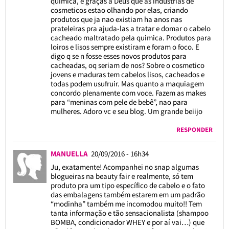
quimica, e graças a Deus que as industrias de
cosmeticos estao olhando por elas, criando
produtos que ja nao existiam ha anos nas
prateleiras pra ajuda-las a tratar e domar o cabelo
cacheado maltratado pela quimica. Produtos para
loiros e lisos sempre existiram e foram o foco. E
digo q se n fosse esses novos produtos para
cacheadas, oq seriam de nos? Sobre o cosmetico
jovens e maduras tem cabelos lisos, cacheados e
todas podem usufruir. Mas quanto a maquiagem
concordo plenamente com voce. Fazem as makes
para “meninas com pele de bebê”, nao para
mulheres. Adoro vc e seu blog. Um grande beiijo
RESPONDER
MANUELLA
20/09/2016 - 16h34
Ju, exatamente! Acompanhei no snap algumas
blogueiras na beauty fair e realmente, só tem
produto pra um tipo específico de cabelo e o fato
das embalagens também estarem em um padrão
“modinha” também me incomodou muito!! Tem
tanta informação e tão sensacionalista (shampoo
BOMBA, condicionador WHEY e por aí vai…) que