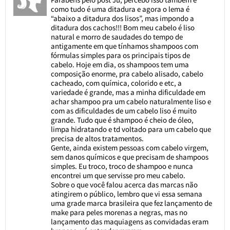
como tudo é uma ditadura e agora o lema é
“abaixo a ditadura dos lisos”, mas impondo a
ditadura dos cachos!!! Bom meu cabelo é liso
natural e morro de saudades do tempo de
antigamente em que tínhamos shampoos com
fórmulas simples para os principais tipos de
cabelo. Hoje em dia, os shampoos tem uma
composição enorme, pra cabelo alisado, cabelo
cacheado, com química, colorido e etc, a
variedade é grande, mas a minha dificuldade em
achar shampoo pra um cabelo naturalmente liso e
com as dificuldades de um cabelo liso é muito
grande. Tudo que é shampoo é cheio de óleo,
limpa hidratando e td voltado para um cabelo que
precisa de altos tratamentos.
Gente, ainda existem pessoas com cabelo virgem,
sem danos químicos e que precisam de shampoos
simples. Eu troco, troco de shampoo e nunca
encontrei um que servisse pro meu cabelo.
Sobre o que você falou acerca das marcas não
atingirem o público, lembro que vi essa semana
uma grade marca brasileira que fez lançamento de
make para peles morenas a negras, mas no
lançamento das maquiagens as convidadas eram