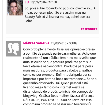
JU
18/09/2016 - 22h50
So, pois é, tão focando no público jovem e só… A
Inoar, por exemplo, não era assim, mas na
Beauty Fair só vi isso na marca, achei que era
Lola!
RESPONDER
MÁRCIA SARAIVA
19/09/2016 - 00h09
Concordo plenamente. Essa sua opinião expressa
a opinião de grande parte das mulheres. Acho que
realmente há um público feminino mais velho que
ama se cuidar e que procura produtos para sua
faixa etária e não encontra. Produtos para peles
mais maduras, produtos para cabelos grisalhos
como eu por exemplo. Enfim… obrigada por se
importar e por botar a boca no trombone… Sabe o
que tenho observado, Ju? Que o pessoal está
ficando mega famoso na internet e está se
distanciando do propósito inicial do começo do
blog/vlog. Graãs a Deus mulher, fazes a diferença.
NÃO MUDA, POR FAVOR!!! Sou de Fortaleza e só
compro um produto se passar pelo teu crivo! Ô