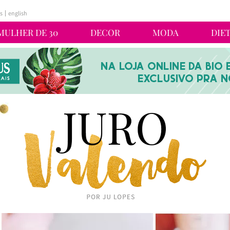
s
english
MULHER DE 30
DECOR
MODA
DIE