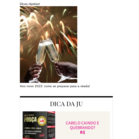
Dicas rápidas!
Ano novo 2023: como se preparar para a virada!
Preparando a cas
DICA DA JU
CABELO CAINDO E
QUEBRANDO?
R$