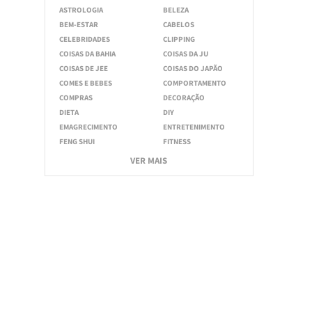
ASTROLOGIA
BELEZA
BEM-ESTAR
CABELOS
CELEBRIDADES
CLIPPING
COISAS DA BAHIA
COISAS DA JU
COISAS DE JEE
COISAS DO JAPÃO
COMES E BEBES
COMPORTAMENTO
COMPRAS
DECORAÇÃO
DIETA
DIY
EMAGRECIMENTO
ENTRETENIMENTO
FENG SHUI
FITNESS
VER MAIS