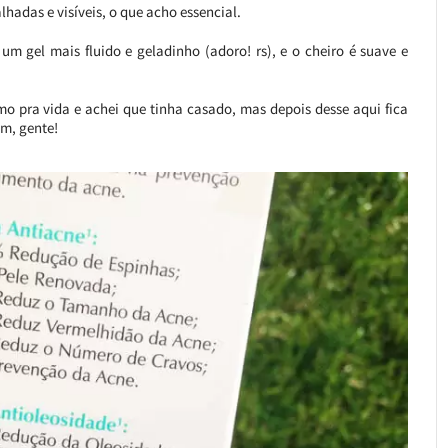
adas e visíveis, o que acho essencial.
um gel mais fluido e geladinho (adoro! rs), e o cheiro é suave e
mo pra vida e achei que tinha casado, mas depois desse aqui fica
om, gente!