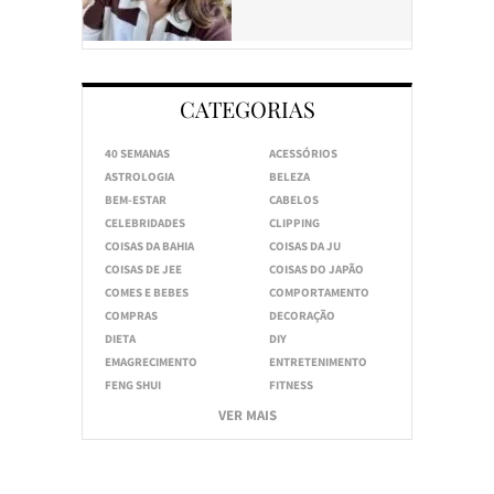
CATEGORIAS
40 SEMANAS
ACESSÓRIOS
ASTROLOGIA
BELEZA
BEM-ESTAR
CABELOS
CELEBRIDADES
CLIPPING
COISAS DA BAHIA
COISAS DA JU
COISAS DE JEE
COISAS DO JAPÃO
COMES E BEBES
COMPORTAMENTO
COMPRAS
DECORAÇÃO
DIETA
DIY
EMAGRECIMENTO
ENTRETENIMENTO
FENG SHUI
FITNESS
VER MAIS