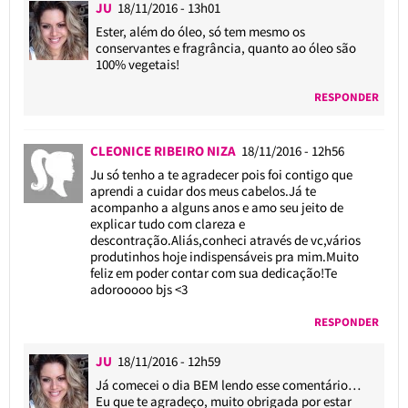
JU
18/11/2016 - 13h01
Ester, além do óleo, só tem mesmo os
conservantes e fragrância, quanto ao óleo são
100% vegetais!
RESPONDER
CLEONICE RIBEIRO NIZA
18/11/2016 - 12h56
Ju só tenho a te agradecer pois foi contigo que
aprendi a cuidar dos meus cabelos.Já te
acompanho a alguns anos e amo seu jeito de
explicar tudo com clareza e
descontração.Aliás,conheci através de vc,vários
produtinhos hoje indispensáveis pra mim.Muito
feliz em poder contar com sua dedicação!Te
adorooooo bjs <3
RESPONDER
JU
18/11/2016 - 12h59
Já comecei o dia BEM lendo esse comentário…
Eu que te agradeço, muito obrigada por estar