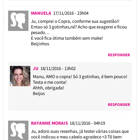
MANUELA
17/11/2016 - 23h04
Ju, comprei o Copra, conforme sua sugestão!!
Entao só 3 gotinhas,né? Acho que exagerei e ficou
pesado…
E você fica ótima também sem make!
Beijinhos
RESPONDER
JU
18/11/2016 - 13h02
Manu, AMO o copra! Só 3 gotinhas, é bem pouco!
Testa e me conta!
Ahhh, obrigada!
Beijos
RESPONDER
RAYANNE MORAIS
18/11/2016 - 04h19
Ju, adoro suas resenhas, já testei várias coisas que
você indicou e meu cabelo agradece <3 Tô bem