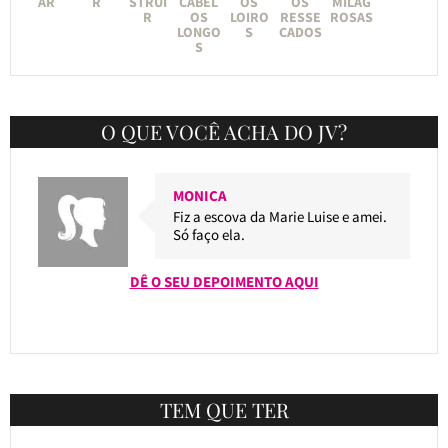
AR
R
STRUI
CABEL
OS
OS
MILAG
R
OS
LOIRO
RESSE
ROSAS
LONGO
S
CADOS
S
O QUE VOCÊ ACHA DO JV?
MONICA
Fiz a escova da Marie Luise e amei.
Só faço ela.
DÊ O SEU DEPOIMENTO AQUI
TEM QUE TER