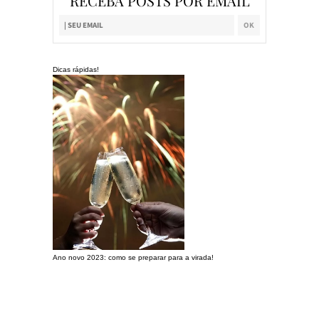
RECEBA POSTS POR EMAIL
Dicas rápidas!
Ano novo 2023: como se preparar para a virada!
Preparando a c