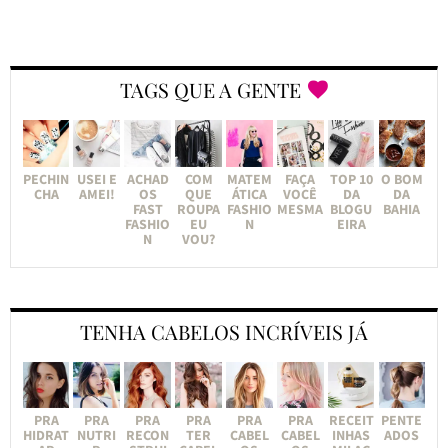
TAGS QUE A GENTE
PECHIN
USEI E
ACHAD
COM
MATEM
FAÇA
TOP 10
O BOM
CHA
AMEI!
OS
QUE
ÁTICA
VOCÊ
DA
DA
FAST
ROUPA
FASHIO
MESMA
BLOGU
BAHIA
FASHIO
EU
N
EIRA
N
VOU?
TENHA CABELOS INCRÍVEIS JÁ
PRA
PRA
PRA
PRA
PRA
PRA
RECEIT
PENTE
HIDRAT
NUTRI
RECON
TER
CABEL
CABEL
INHAS
ADOS