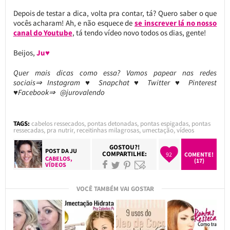
Depois de testar a dica, volta pra contar, tá? Quero saber o que
vocês acharam! Ah, e não esquece de
se inscrever lá no nosso
canal do Youtube
, tá tendo vídeo novo todos os dias, gente!
Beijos,
Ju♥
Quer mais dicas como essa? Vamos papear nas redes
sociais⇒ Instagram ♥ Snapchat ♥ Twitter ♥ Pinterest
♥Facebook⇒ @jurovalendo
TAGS:
cabelos ressecados
,
pontas detonadas
,
pontas espigadas
,
pontas
ressecadas
,
pra nutrir
,
receitinhas milagrosas
,
umectação
,
vídeos
GOSTOU?!
POST DA
JU
COMPARTILHE:
92
COMENTE!
CABELOS
,
(17)
VÍDEOS
VOCÊ TAMBÉM VAI GOSTAR