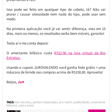
Isso pode ser feito em qualquer tipo de cabelo, tá? Não vai
piorar / causar oleosidade nem nada do tipo, pode usar sem
medo.
Na primeira aplicação você já vai sentir diferença, mas em 15
dias, mais ou menos, os resultados serão bem visíveis, garanto!
Testa aí e me conta depois!
O umectante bifásico custa
R$22,90 na loja virtual da Bio
Extratus.
Usando o cupom JUROVALENDO você ganha frete grátis + uma
máscara de brinde nas compras acima de R$150,00. Aproveita!
Beijos,
Ju♥
TAGS:
bio extratus
,
pontas ressecadas
,
pra nutrir
,
publicidade
,
umectante
bifásico
,
usei e amei