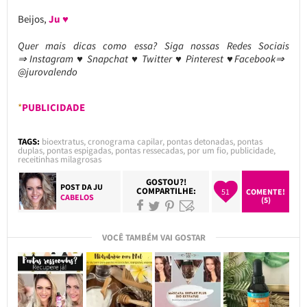
Beijos,
Ju ♥
Quer mais dicas como essa?
Siga nossas Redes Sociais
⇒ Instagram ♥ Snapchat ♥ Twitter ♥ Pinterest ♥Facebook⇒
@jurovalendo
*
PUBLICIDADE
TAGS:
bioextratus
,
cronograma capilar
,
pontas detonadas
,
pontas
duplas
,
pontas espigadas
,
pontas ressecadas
,
por um fio
,
publicidade
,
receitinhas milagrosas
GOSTOU?!
POST DA
JU
COMPARTILHE:
51
COMENTE!
CABELOS
(5)
VOCÊ TAMBÉM VAI GOSTAR