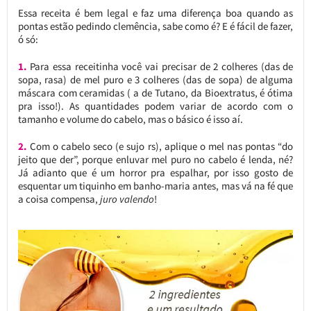
Essa receita é bem legal e faz uma diferença boa quando as
pontas estão pedindo clemência, sabe como é? E é fácil de fazer,
ó só:
1.
Para essa receitinha você vai precisar de 2 colheres (das de
sopa, rasa) de mel puro e 3 colheres (das de sopa) de alguma
máscara com ceramidas ( a de Tutano, da Bioextratus, é ótima
pra isso!). As quantidades podem variar de acordo com o
tamanho e volume do cabelo, mas o básico é isso aí.
2.
Com o cabelo seco (e sujo rs), aplique o mel nas pontas “do
jeito que der”, porque enluvar mel puro no cabelo é lenda, né?
Já adianto que é um horror pra espalhar, por isso gosto de
esquentar um tiquinho em banho-maria antes, mas vá na fé que
a coisa compensa,
juro valendo
!