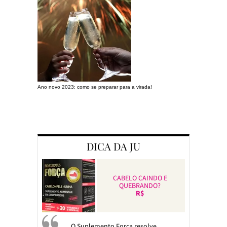
Ano novo 2023: como se preparar para a virada!
Preparando a c
DICA DA JU
CABELO CAINDO E
QUEBRANDO?
R$
O Suplemento Força resolve