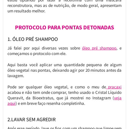
reconstrutora, mas as de nutrição, de modo geral, apresentam
um resultado melhor.
PROTOCOLO PARA PONTAS DETONADA
S
1. ÓLEO PRÉ SHAMPOO
Já falei por aqui diversas vezes sobre
óleo pré shampoo
, e
começamos o protocolo com ele.
Aqui basta você aplicar uma quantidade pequena de algum
óleo vegetal nas pontas, deixando agir por 20 minutos antes da
lavagem.
Pode ser qualquer óleo vegetal, e como o meu de
pracaxi
acabou e não tem onde comprar, tenho usado o Cristal Líquido
Queravit, da Bioextratus, que já mostrei no Instagram (
veja
aqui
) e em breve faço resenha completinha.
2.LAVAR SEM AGREDIR
Após esse período, lave os fios com um shampoo que limpe sem