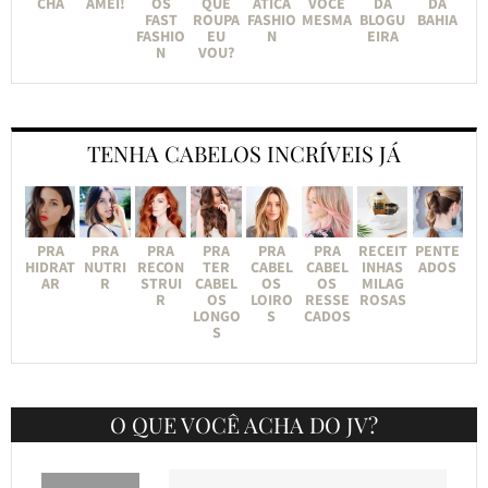
CHA
AMEI!
OS
QUE
ÁTICA
VOCÊ
DA
DA
FAST
ROUPA
FASHIO
MESMA
BLOGU
BAHIA
FASHIO
EU
N
EIRA
N
VOU?
TENHA CABELOS INCRÍVEIS JÁ
PRA
PRA
PRA
PRA
PRA
PRA
RECEIT
PENTE
HIDRAT
NUTRI
RECON
TER
CABEL
CABEL
INHAS
ADOS
AR
R
STRUI
CABEL
OS
OS
MILAG
R
OS
LOIRO
RESSE
ROSAS
LONGO
S
CADOS
S
O QUE VOCÊ ACHA DO JV?