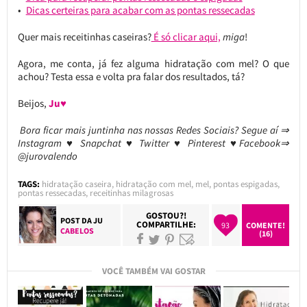
Dicas certeiras para acabar com as pontas ressecadas
Quer mais receitinhas caseiras?
É só clicar aqui,
miga
!
Agora, me conta, já fez alguma hidratação com mel? O que
achou? Testa essa e volta pra falar dos resultados, tá?
Beijos,
Ju♥
Bora ficar mais juntinha nas nossas Redes Sociais? Segue aí ⇒
Instagram ♥ Snapchat ♥ Twitter ♥ Pinterest ♥Facebook⇒
@jurovalendo
TAGS:
hidratação caseira
,
hidratação com mel
,
mel
,
pontas espigadas
,
pontas ressecadas
,
receitinhas milagrosas
GOSTOU?!
POST DA
JU
COMPARTILHE:
93
COMENTE!
CABELOS
(16)
VOCÊ TAMBÉM VAI GOSTAR