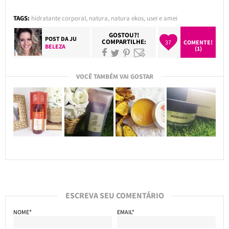
TAGS:
hidratante corporal
,
natura
,
natura ekos
,
usei e amei
GOSTOU?!
POST DA
JU
COMPARTILHE:
37
COMENTE!
BELEZA
(1)
VOCÊ TAMBÉM VAI GOSTAR
ESCREVA SEU COMENTÁRIO
NOME*
EMAIL*