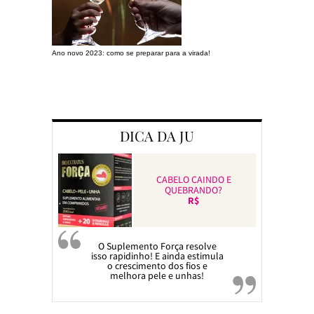
Ano novo 2023: como se preparar para a virada!
Preparando a c
DICA DA JU
CABELO CAINDO E
QUEBRANDO?
R$
O Suplemento Força resolve
isso rapidinho! E ainda estimula
o crescimento dos fios e
melhora pele e unhas!