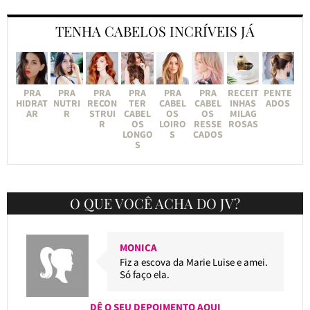
TENHA CABELOS INCRÍVEIS JÁ
PRA
PRA
PRA
PRA
PRA
PRA
RECEIT
PENTE
HIDRAT
NUTRI
RECON
TER
CABEL
CABEL
INHAS
ADOS
AR
R
STRUI
CABEL
OS
OS
MILAG
R
OS
LOIRO
RESSE
ROSAS
LONGO
S
CADOS
S
O QUE VOCÊ ACHA DO JV?
MONICA
Fiz a escova da Marie Luise e amei.
Só faço ela.
DÊ O SEU DEPOIMENTO AQUI